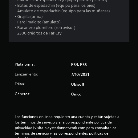
u
l
c
E
a
d
- Botas de espadachín (equipo para los pies)
a
a
l
n
e
- Amuleto de espadachín (equipo para las muñecas)
l
a
v
j
t
j
- Grajilla (arma)
q
i
u
a
- Farol maldito (amuleto)
o
u
s
s
e
l
- Bucanero plumífero (retrovisor)
i
y
u
g
l
- 2300 créditos de Far Cry
e
s
e
a
o
a
r
t
l
i
t
m
n
m
n
i
e
o
e
c
a
c
m
n
l
u
y
k
e
t
u
u
Plataforma:
PS4, PS5
a
n
e
y
n
d
j
t
Lanzamiento:
o
e
7/10/2021
a
u
o
a
s
r
t
.
s
Editor:
Ubisoft
t
u
á
t
r
b
a
o
Géneros:
Único
a
a
t
e
P
v
í
b
m
t
a
é
t
p
l
u
s
u
e
e
a
s
Las funciones en línea requieren una cuenta y están sujetas a 
d
l
z
(
los términos de servicio y a la correspondiente política de 
a
e
o
a
l
a
privacidad (visita playstationnetwork.com para consultar los 
d
l
s
r
v
términos de servicio y las correspondientes políticas de 
e
a
C
a