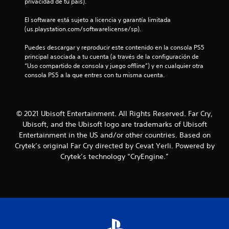
d
privacidad de tu país).
a
v
C
l
j
n
i
p
u
j
e
El software está sujeto a licencia y garantía limitada 
z
b
a
g
u
(us.playstation.com/softwarelicense/sp).
r
r
a
a
e
1
a
a
r
d
g
Puedes descargar y reproducir este contenido en la consola PS5 
c
s
y
a
2
o
principal asociada a tu cuenta (a través de la configuración de 
i
o
a
)
“Uso compartido de consola y juego offline”) y en cualquier otra 
ó
n
P
m
c
consola PS5 a la que entres con tu misma cuenta.
P
n
i
u
o
u
d
d
e
d
a
e
e
o
d
i
d
l
s
e
f
l
e
© 2021 Ubisoft Entertainment. All Rights Reserved. Far Cry,
c
i
s
i
s
Ubisoft, and the Ubisoft logo are trademarks of Ubisoft
o
m
p
c
i
i
n
p
a
a
Entertainment in the US and/or other countries. Based on
n
t
o
u
r
Crytek’s original Far Cry directed by Cevat Yerli. Powered by
v
f
r
r
s
l
Crytek’s technology “CryEngine.”
e
o
t
a
a
r
i
l
a
r
c
t
.
n
e
o
i
c
t
l
n
r
e
j
f
e
s
u
a
i
l
d
e
g
m
u
g
u