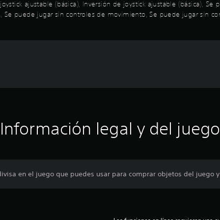
oystick ajustable (básica), Inversión de joystick ajustable (básica), S
Se puede jugar sin controles de movimiento, Se puede jugar sin contro
Información legal y del juego
divisa en el juego que puedes usar para comprar objetos del juego y