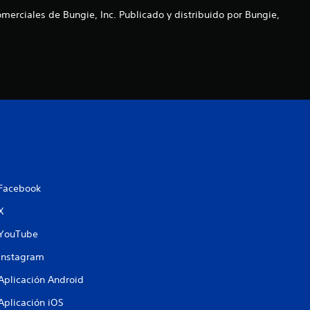
e
merciales de Bungie, Inc. Publicado y distribuido por Bungie,
s
t
r
e
l
l
Facebook
X
a
YouTube
s
Instagram
e
Aplicación Android
n
Aplicación iOS