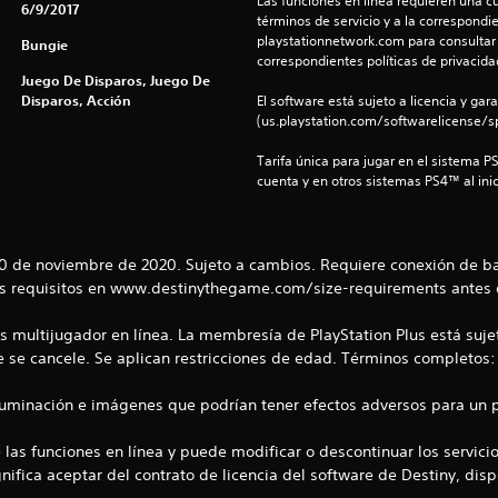
Las funciones en línea requieren una cu
6/9/2017
términos de servicio y a la correspondien
playstationnetwork.com para consultar l
Bungie
correspondientes políticas de privacidad
Juego De Disparos, Juego De
Disparos, Acción
El software está sujeto a licencia y gara
(us.playstation.com/softwarelicense/sp
Tarifa única para jugar en el sistema P
cuenta y en otros sistemas PS4™ al inic
 10 de noviembre de 2020. Sujeto a cambios. Requiere conexión de b
os requisitos en www.destinythegame.com/size-requirements antes
 multijugador en línea. La membresía de PlayStation Plus está sujet
se cancele. Se aplican restricciones de edad. Términos completos
luminación e imágenes que podrían tener efectos adversos para un p
e las funciones en línea y puede modificar o descontinuar los servi
gnifica aceptar del contrato de licencia del software de Destiny, di