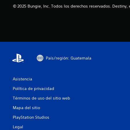
a
i
r
© 2025 Bungie, Inc. Todos los derechos reservados. Destiny, 
n
a
e
d
r
c
e
l
e
u
o
n
n
s
a
a
.
l
m
g
a
u
n
n
e
País/región: Guatemala
a
r
s
a
o
q
p
u
Asistencia
c
e
i
Política de privacidad
f
o
a
Términos de uso del sitio web
n
c
e
i
Mapa del sitio
s
l
d
PlayStation Studios
i
e
t
s
Legal
a