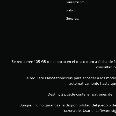
r
s
a
Lanzamiento:
a
j
L
Editor:
q
u
o
u
Géneros:
s
s
e
s
t
s
u
a
e
b
b
a
t
m
l
í
á
e
t
s
(
u
f
l
b
á
Se requieren 105 GB de espacio en el disco duro a fecha de
o
á
c
consultar l
s
s
i
s
l
i
Se requiere PlayStation®Plus para acceder a los modos
e
d
c
p
automáticamente hasta que 
i
a
r
f
e
)
Destiny 2 puede contener patrones de i
e
s
r
S
e
Bungie, Inc no garantiza la disponibilidad del juego o d
e
e
n
n
o
razonable. Usar el software si
t
c
f