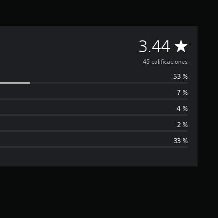
C
3.44
a
45 calificaciones
53 %
l
7 %
i
4 %
f
2 %
33 %
i
c
a
c