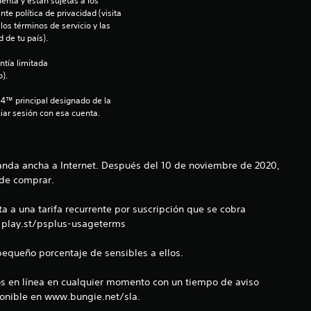
l
enta y están sujetas a los 
te política de privacidad (visita 
os términos de servicio y las 
l
 de tu país).
a
ntía limitada 
).
s
S4™ principal designado de la 
iar sesión con esa cuenta.
d
e
anda ancha a Internet. Después del 10 de noviembre de 2020,
c
 de comprar.
i
a a una tarifa recurrente por suscripción que se cobra
: play.st/psplus-usageterms
n
equeño porcentaje de sensibles a ellos.
c
cios en línea en cualquier momento con un tiempo de aviso
o
sponible en www.bungie.net/sla.