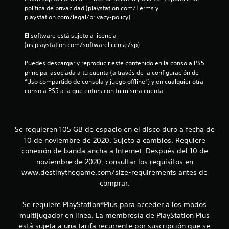
n
d
política de privacidad (playstation.com/Terms y 
e
playstation.com/legal/privacy-policy).
u
j
El software está sujeto a licencia 
o
n
(us.playstation.com/softwarelicense/sp).
y
s
t
Puedes descargar y reproducir este contenido en la consola PS5 
t
principal asociada a tu cuenta (a través de la configuración de 
i
o
“Uso compartido de consola y juego offline”) y en cualquier otra 
c
consola PS5 a la que entres con tu misma cuenta.
k
t
a
j
a
u
Se requieren 105 GB de espacio en el disco duro a fecha de
l
s
10 de noviembre de 2020. Sujeto a cambios. Requiere
t
conexión de banda ancha a Internet. Después del 10 de
d
a
noviembre de 2020, consultar los requisitos en
b
www.destinythegame.com/size-requirements antes de
e
l
comprar.
e
1
(
Se requiere PlayStation®Plus para acceder a los modos
b
7
multijugador en línea. La membresía de PlayStation Plus
á
está sujeta a una tarifa recurrente por suscripción que se