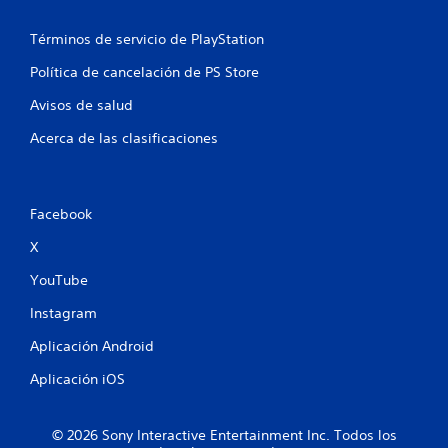
i
c
Términos de servicio de PlayStation
k
s
Política de cancelación de PS Store
.
Avisos de salud
S
Acerca de las clasificaciones
e
p
u
e
Facebook
d
e
X
j
YouTube
u
g
Instagram
a
r
Aplicación Android
s
Aplicación iOS
i
n
p
© 2026 Sony Interactive Entertainment Inc. Todos los
u