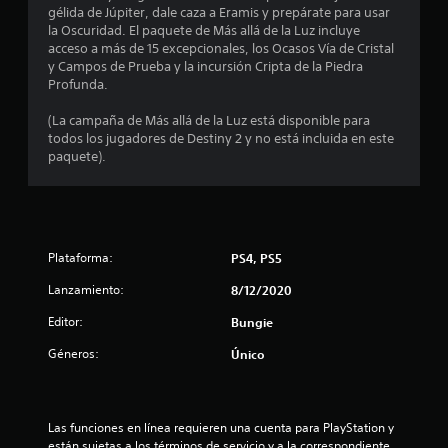
gélida de Júpiter, dale caza a Eramis y prepárate para usar
c
l
la Oscuridad. El paquete de Más allá de la Luz incluye
o
acceso a más de 15 excepcionales, los Ocasos Vía de Cristal
o
s
y Campos de Prueba y la incursión Cripta de la Piedra
j
Profunda.
e
o
y
(La campaña de Más allá de la Luz está disponible para
s
s
todos los jugadores de Destiny 2 y no está incluida en este
t
paquete).
i
t
c
k
r
s
.
e
Plataforma:
PS4, PS5
l
I
Lanzamiento:
8/12/2020
n
l
v
Editor:
Bungie
e
a
Géneros:
Único
r
s
s
i
ó
e
Las funciones en línea requieren una cuenta para PlayStation y 
n
están sujetas a los términos de servicio y a la correspondiente 