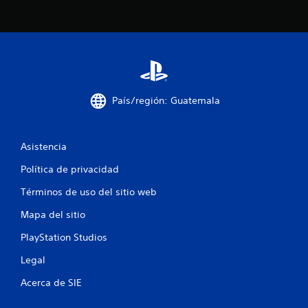
n
i
o
n
e
e
s
s
p
a
r
País/región: Guatemala
a
i
n
v
Asistencia
e
r
Política de privacidad
t
i
Términos de uso del sitio web
r
l
Mapa del sitio
o
PlayStation Studios
s
j
Legal
o
y
Acerca de SIE
s
t