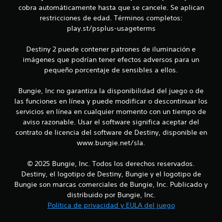
s
1
cobra automáticamente hasta que se cancele. Se aplican
i
restricciones de edad. Términos completos:
c
c
play.st/psplus-usageterms
a
a
)
Destiny 2 puede contener patrones de iluminación e
S
l
imágenes que podrían tener efectos adversos para un
e
pequeño porcentaje de sensibles a ellos.
o
i
f
r
Bungie, Inc no garantiza la disponibilidad del juego o de
f
e
las funciones en línea y puede modificar o descontinuar los
c
servicios en línea en cualquier momento con un tiempo de
i
e
aviso razonable. Usar el software significa aceptar del
n
c
contrato de licencia del software de Destiny, disponible en
a
www.bungie.net/sla.
l
a
g
u
© 2025 Bungie, Inc. Todos los derechos reservados.
c
n
Destiny, el logotipo de Destiny, Bungie y el logotipo de
a
Bungie son marcas comerciales de Bungie, Inc. Publicado y
i
s
distribuido por Bungie, Inc.
o
Política de privacidad y EULA del juego
o
p
c