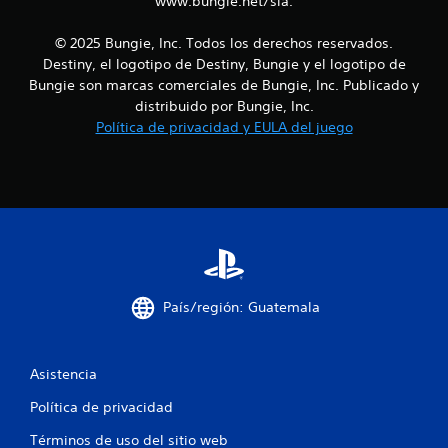
www.bungie.net/sla.
n
i
o
n
e
© 2025 Bungie, Inc. Todos los derechos reservados.
e
Destiny, el logotipo de Destiny, Bungie y el logotipo de
s
s
Bungie son marcas comerciales de Bungie, Inc. Publicado y
p
distribuido por Bungie, Inc.
a
Política de privacidad y EULA del juego
r
a
i
n
v
e
r
t
i
r
País/región: Guatemala
l
o
s
j
Asistencia
o
y
Política de privacidad
s
t
Términos de uso del sitio web