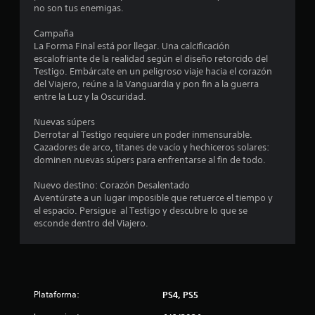
no son tus enemigas.
o
l
o
Campaña
e
s
La Forma Final está por llegar. Una calcificación
j
escalofriante de la realidad según el diseño retorcido del
s
o
Testigo. Embárcate en un peligroso viaje hacia el corazón
y
del Viajero, reúne a la Vanguardia y pon fin a la guerra
s
t
entre la Luz y la Oscuridad.
t
i
r
Nuevas súpers
c
Derrotar al Testigo requiere un poder inmensurable.
k
e
Cazadores de arco, titanes de vacío y hechiceros solares:
s
dominen nuevas súpers para enfrentarse al fin de todo.
.
l
Nuevo destino: Corazón Desalentado
l
I
Aventúrate a un lugar imposible que retuerce el tiempo y
el espacio. Persigue al Testigo y descubre lo que se
n
a
esconde dentro del Viajero.
v
e
s
r
s
e
i
Plataforma:
PS4, PS5
ó
n
n