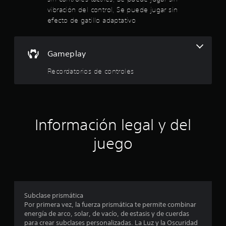
s
e
vibración del control, Se puede jugar sin
r
o
r
efecto de gatillo adaptativo
p
a
e
c
q
i
u
l
Gameplay
o
e
n
f
l
Recordatorios de controles
e
a
s
c
a
d
i
e
l
s
s
i
e
t
Información legal y del
d
n
a
s
s
juego
e
i
u
b
l
c
i
e
l
c
i
i
t
d
u
Subclase prismática
n
a
r
Por primera vez, la fuerza prismática te permite combinar
d
a
energía de arco, solar, de vacío, de estasis y de cuerdas
c
d
.
para crear subclases personalizadas. La Luz y la Oscuridad
e