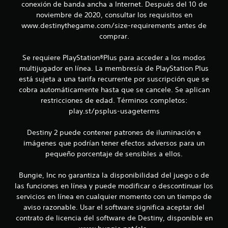
s
4
conexión de banda ancha a Internet. Después del 10 de
i
noviembre de 2020, consultar los requisitos en
c
c
www.destinythegame.com/size-requirements antes de
a
comprar.
a
)
S
Se requiere PlayStation®Plus para acceder a los modos
l
e
multijugador en línea. La membresía de PlayStation Plus
o
está sujeta a una tarifa recurrente por suscripción que se
i
f
cobra automáticamente hasta que se cancele. Se aplican
r
f
restricciones de edad. Términos completos:
e
c
play.st/psplus-usageterms
i
e
n
Destiny 2 puede contener patrones de iluminación e
c
a
imágenes que podrían tener efectos adversos para un
l
pequeño porcentaje de sensibles a ellos.
a
g
u
c
n
Bungie, Inc no garantiza la disponibilidad del juego o de
a
las funciones en línea y puede modificar o descontinuar los
i
s
servicios en línea en cualquier momento con un tiempo de
o
aviso razonable. Usar el software significa aceptar del
o
p
contrato de licencia del software de Destiny, disponible en
c