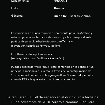
Lanzamiento:
4/6/2024
u
d
e
Editor:
Bungie
n
j
Géneros:
Juego De Disparos, Acción
o
t
y
s
o
t
Las funciones en línea requieren una cuenta para PlayStation y 
i
están sujetas a los términos de servicio y a la correspondiente 
t
c
política de privacidad (playstation.com/Terms y 
k
playstation.com/legal/privacy-policy).
a
a
El software está sujeto a licencia 
j
l
(us.playstation.com/softwarelicense/sp).
u
d
s
Puedes descargar y reproducir este contenido en la consola PS5 
t
principal asociada a tu cuenta (a través de la configuración de 
e
a
“Uso compartido de consola y juego offline”) y en cualquier otra 
b
consola PS5 a la que entres con tu misma cuenta.
2
l
e
7
(
b
Se requieren 105 GB de espacio en el disco duro a fecha de
6
á
10 de noviembre de 2020. Sujeto a cambios. Requiere