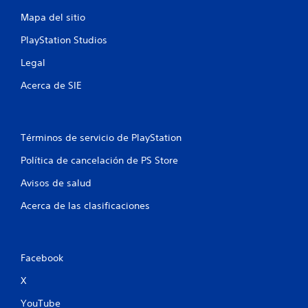
i
c
Mapa del sitio
k
PlayStation Studios
s
.
Legal
Acerca de SIE
S
e
p
u
Términos de servicio de PlayStation
e
d
Política de cancelación de PS Store
e
j
Avisos de salud
u
Acerca de las clasificaciones
g
a
r
s
Facebook
i
n
X
p
YouTube
u