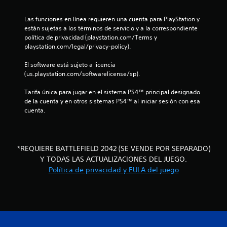
o
o
s
n
Las funciones en línea requieren una cuenta para PlayStation y 
p
e
están sujetas a los términos de servicio y a la correspondiente 
r
s
política de privacidad (playstation.com/Terms y 
e
d
playstation.com/legal/privacy-policy).
d
e
e
s
El software está sujeto a licencia 
f
e
(us.playstation.com/softwarelicense/sp).
i
n
n
s
Tarifa única para jugar en el sistema PS4™ principal designado 
i
i
de la cuenta y en otros sistemas PS4™ al iniciar sesión con esa 
d
b
cuenta.
o
i
s
l
p
i
a
d
*REQUIERE BATTLEFIELD 2042 (SE VENDE POR SEPARADO)
r
a
Y TODAS LAS ACTUALIZACIONES DEL JUEGO.
a
d
Política de privacidad y EULA del juego
c
d
o
e
m
l
u
o
n
s
i
j
c
o