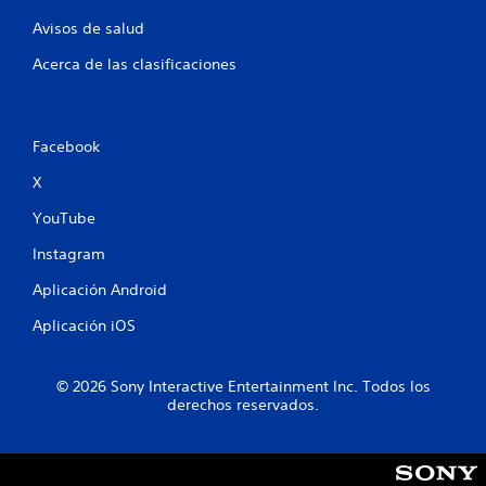
y
j
s
Avisos de salud
u
t
g
Acerca de las clasificaciones
i
a
c
d
k
o
a
r
Facebook
j
e
s
u
X
.
s
YouTube
t
a
C
Instagram
b
o
l
m
Aplicación Android
e
u
Aplicación iOS
(
n
a
i
v
c
© 2026 Sony Interactive Entertainment Inc. Todos los
a
a
derechos reservados.
n
c
z
i
a
ó
d
n