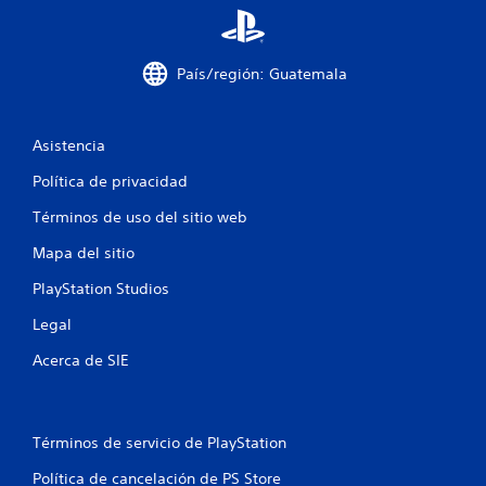
a
y
r
s
t
t
País/región: Guatemala
e
i
m
c
á
k
s
s
Asistencia
f
.
á
Política de privacidad
c
I
i
Términos de uso del sitio web
n
l
v
m
Mapa del sitio
e
e
PlayStation Studios
n
r
t
s
Legal
e
i
c
ó
Acerca de SIE
o
n
n
d
o
e
t
Términos de servicio de PlayStation
j
r
o
o
Política de cancelación de PS Store
s