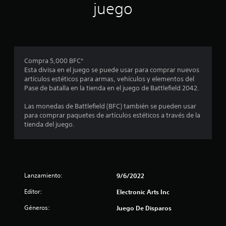
juego
c
i
i
c
b
a
i
)
r
p
S
a
Compra 5,000 BFC*
e
l
Esta divisa en el juego se puede usar para comprar nuevos
o
a
artículos estéticos para armas, vehículos y elementos del
f
b
Pase de batalla en la tienda en el juego de Battlefield 2042.
r
r
e
a
Las monedas de Battlefield (BFC) también se pueden usar
c
s
para comprar paquetes de artículos estéticos a través de la
e
,
tienda del juego.
n
f
a
r
l
a
g
s
u
e
n
Lanzamiento:
9/6/2022
s
a
o
s
Editor:
Electronic Arts Inc
i
o
c
p
Géneros:
Juego De Disparos
o
c
n
i