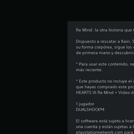
u
n
t
o
t
a
Re Mind: la otra historia qu
l
d
Dispuesto a rescatar a Kairi,
e
su forma corpórea, sigue los 
2
de primera mano y descubrir
.
5
* Para usar este contenido, n
m
más reciente.
i
l
* Este producto no incluye el
c
que hayas comprado este pro
a
HEARTS III Re Mind + Vídeo de
l
i
1 jugador
f
DUALSHOCK®4
i
c
El software está sujeto a lic
a
una cuenta y están sujetas a l
c
playstationnetwork.com para c