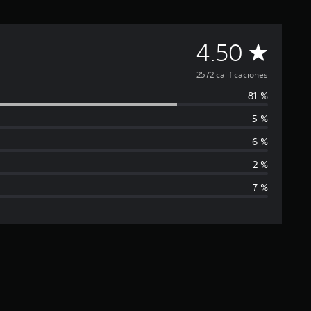
C
4.50
a
2572 calificaciones
81 %
l
5 %
i
6 %
f
2 %
7 %
i
c
a
c