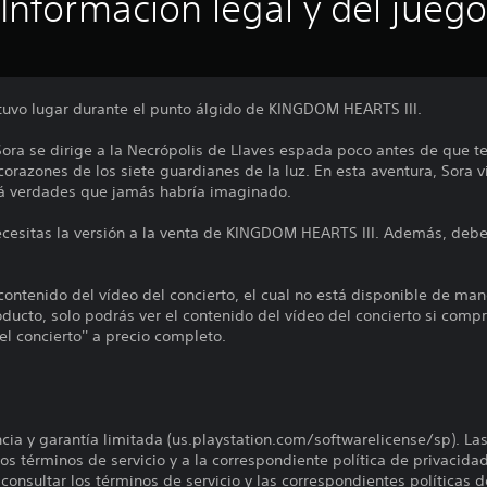
Información legal y del juego
e tuvo lugar durante el punto álgido de KINGDOM HEARTS III.
 Sora se dirige a la Necrópolis de Llaves espada poco antes de que ten
corazones de los siete guardianes de la luz. En esta aventura, Sora v
á verdades que jamás habría imaginado.
ecesitas la versión a la venta de KINGDOM HEARTS III. Además, deber
 contenido del vídeo del concierto, el cual no está disponible de m
ducto, solo podrás ver el contenido del vídeo del concierto si co
l concierto'' a precio completo.
encia y garantía limitada (us.playstation.com/softwarelicense/sp). La
os términos de servicio y a la correspondiente política de privacidad
onsultar los términos de servicio y las correspondientes políticas d