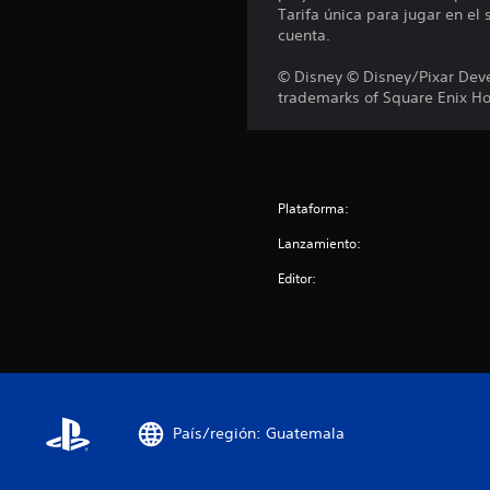
i
Tarifa única para jugar en el
o
cuenta.
n
e
© Disney © Disney/Pixar Dev
s
trademarks of Square Enix Hol
Plataforma:
Lanzamiento:
Editor:
País/región: Guatemala