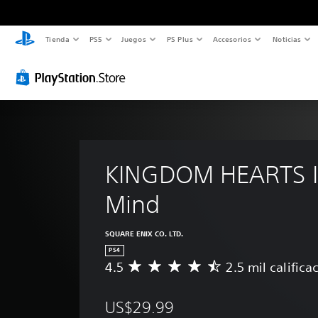
Tienda
PS5
Juegos
PS Plus
Accesorios
Noticias
KINGDOM HEARTS II
Mind
SQUARE ENIX CO. LTD.
PS4
4.5
2.5 mil califica
C
a
l
US$29.99
i