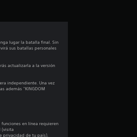
i
ó
n
p
ga lugar la batalla final. Sin
ivirá sus batallas personales
r
o
ás actualizarla a la versión
m
anera independiente. Una vez
e
mpras además ''KINGDOM
d
i
s funciones en línea requieren
o
 (visita
e privacidad de tu país).