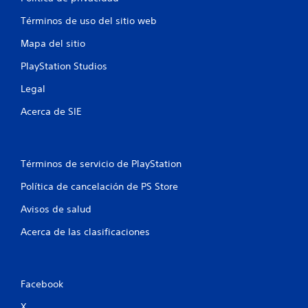
n
Términos de uso del sitio web
t
Mapa del sitio
o
PlayStation Studios
t
Legal
a
Acerca de SIE
l
d
Términos de servicio de PlayStation
e
Política de cancelación de PS Store
1
Avisos de salud
9
Acerca de las clasificaciones
c
a
Facebook
X