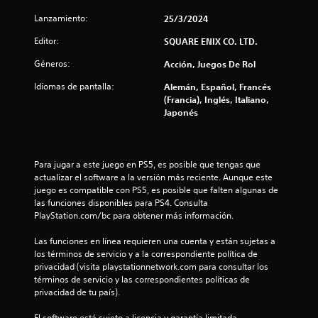
e
Lanzamiento:
25/3/2024
l
Editor:
SQUARE ENIX CO. LTD.
l
Géneros:
Acción, Juegos De Rol
a
Idiomas de pantalla:
Alemán, Español, Francés
(Francia), Inglés, Italiano,
s
Japonés
d
e
Para jugar a este juego en PS5, es posible que tengas que 
actualizar el software a la versión más reciente. Aunque este 
c
juego es compatible con PS5, es posible que falten algunas de 
las funciones disponibles para PS4. Consulta 
i
PlayStation.com/bc para obtener más información.
n
Las funciones en línea requieren una cuenta y están sujetas a 
los términos de servicio y a la correspondiente política de 
privacidad (visita playstationnetwork.com para consultar los 
c
términos de servicio y las correspondientes políticas de 
privacidad de tu país).
o
El software está sujeto a licencia y garantía limitada 