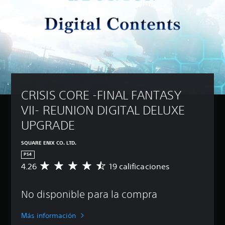
CRISIS CORE -FINAL FANTASY 
VII- REUNION DIGITAL DELUXE 
UPGRADE
SQUARE ENIX CO. LTD.
PS4
4.26
19 calificaciones
C
a
l
No disponible para la compra
i
f
i
Más información
c