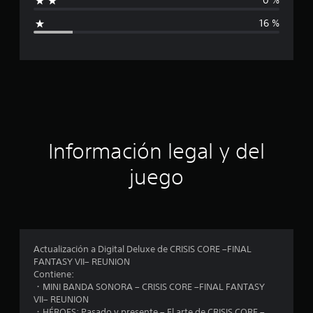
0 %
a
i
l
16 %
d
c
e
1
a
9
c
c
a
l
i
i
f
ó
Información legal y del
i
c
n
juego
a
c
p
i
o
r
n
e
o
s
Actualización a Digital Deluxe de CRISIS CORE –FINAL
FANTASY VII– REUNION
m
Contiene:
・MINI BANDA SONORA – CRISIS CORE –FINAL FANTASY
e
VII– REUNION
・HÉROES: Pasado y presente – El arte de CRISIS CORE –