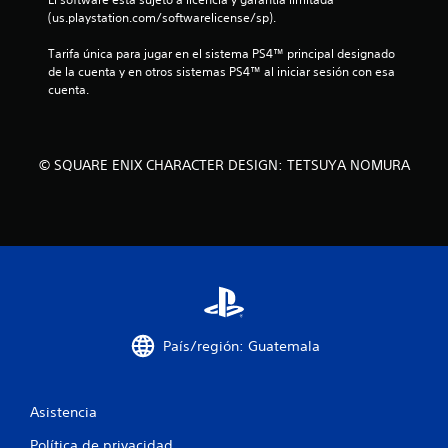
e
(us.playstation.com/softwarelicense/sp).
s
Tarifa única para jugar en el sistema PS4™ principal designado 
de la cuenta y en otros sistemas PS4™ al iniciar sesión con esa 
t
cuenta.
r
e
© SQUARE ENIX CHARACTER DESIGN: TETSUYA NOMURA
l
l
a
s
e
País/región: Guatemala
n
u
Asistencia
Política de privacidad