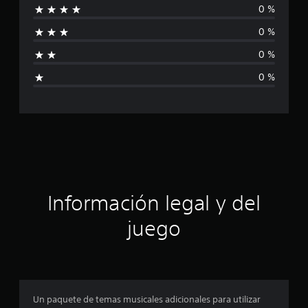
0 %
1
i
4
0 %
c
f
a
0 %
l
i
i
0 %
f
c
i
c
a
a
c
c
i
o
i
n
e
ó
s
Información legal y del
n
juego
p
r
o
Un paquete de temas musicales adicionales para utilizar