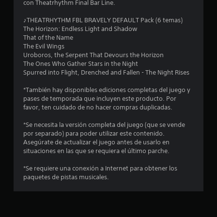
con Theatrhythm Final Bar Line.
m
♪THEATRHYTHM FBL BRAVELY DEFAULT Pack (6 temas)
e
The Horizon: Endless Light and Shadow
That of the Name
d
The Evil Wings
Uroboros, the Serpent That Devours the Horizon
i
The Ones Who Gather Stars in the Night
Spurred into Flight, Drenched and Fallen - The Night Rises
o
*También hay disponibles ediciones completas del juego y
:
pases de temporada que incluyen este producto. Por
favor, ten cuidado de no hacer compras duplicadas.
5
*Se necesita la versión completa del juego (que se vende
e
por separado) para poder utilizar este contenido.
Asegúrate de actualizar el juego antes de usarlo en
s
situaciones en las que se requiera el último parche.
*Se requiere una conexión a Internet para obtener los
t
paquetes de pistas musicales.
r
e