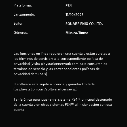
l
Plataforma:
PS4
l
Lanzamiento:
11/10/2023
Editor:
SQUARE ENIX CO. LTD.
a
Géneros:
Música/Ritmo
s
d
Las funciones en línea requieren una cuenta y están sujetas a 
e
los términos de servicio y a la correspondiente política de 
privacidad (visita playstationnetwork.com para consultar los 
c
términos de servicio y las correspondientes políticas de 
privacidad de tu país).
i
El software está sujeto a licencia y garantía limitada 
n
(us.playstation.com/softwarelicense/sp).
c
Tarifa única para jugar en el sistema PS4™ principal designado 
de la cuenta y en otros sistemas PS4™ al iniciar sesión con esa 
o
cuenta.
e