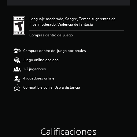
c
i
ó
Lenguaje moderado, Sangre, Temas sugerentes de
n
nivel moderado, Violencia de fantasía
p
r
Compras dentro del juego
o
m
e
Compras dentro del juego opcionales
d
i
Juego online opcional
o
1-2 jugadores
:
5
4 jugadores online
e
s
Compatible con el Uso a distancia
t
r
e
l
l
a
s
Calificaciones
d
e