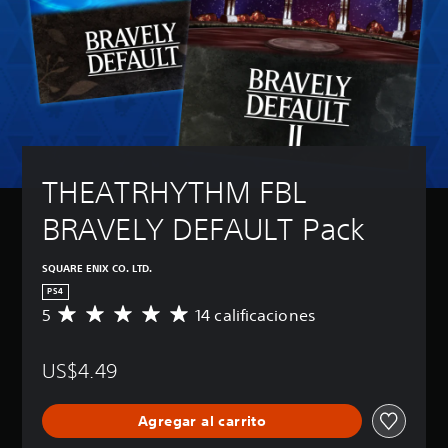
THEATRHYTHM FBL 
BRAVELY DEFAULT Pack
SQUARE ENIX CO. LTD.
PS4
5
14 calificaciones
C
a
l
US$4.49
i
f
i
Agregar al carrito
c
a