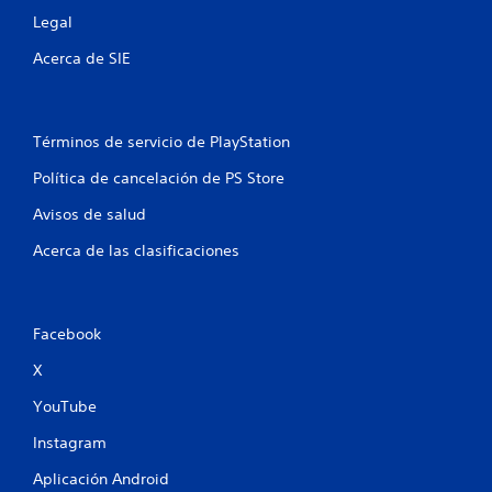
t
Legal
o
Acerca de SIE
t
a
Términos de servicio de PlayStation
l
Política de cancelación de PS Store
d
Avisos de salud
e
Acerca de las clasificaciones
1
4
Facebook
c
X
YouTube
a
Instagram
l
Aplicación Android