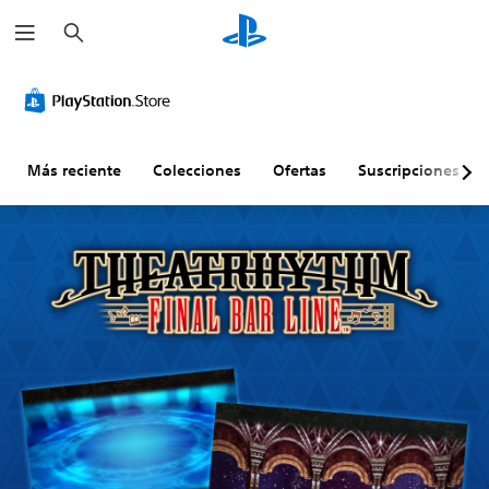
B
u
s
c
a
r
Más reciente
Colecciones
Ofertas
Suscripciones