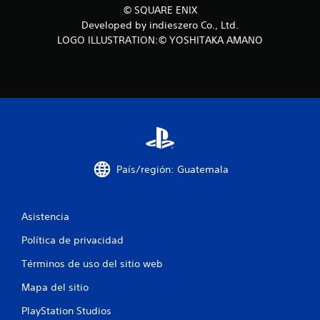
s
© SQUARE ENIX
Developed by indieszero Co., Ltd.
t
LOGO ILLUSTRATION:© YOSHITAKA AMANO
r
e
l
l
a
País/región: Guatemala
s
Asistencia
e
Política de privacidad
n
Términos de uso del sitio web
u
Mapa del sitio
n
PlayStation Studios