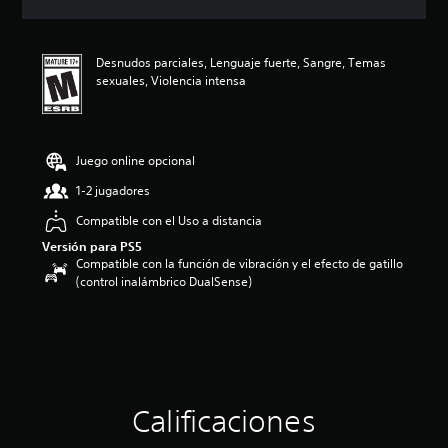
c
i
ó
Desnudos parciales, Lenguaje fuerte, Sangre, Temas
n
sexuales, Violencia intensa
p
r
o
m
e
Juego online opcional
d
1-2 jugadores
i
o
Compatible con el Uso a distancia
:
Versión para PS5
5
Compatible con la función de vibración y el efecto de gatillo
e
(control inalámbrico DualSense)
s
t
r
e
l
l
a
s
Calificaciones
d
e