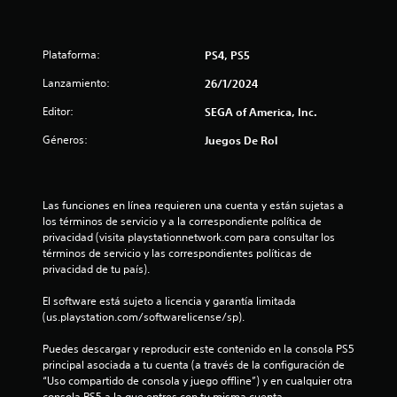
e
l
Plataforma:
PS4, PS5
l
Lanzamiento:
26/1/2024
a
Editor:
SEGA of America, Inc.
d
Géneros:
Juegos De Rol
e
c
Las funciones en línea requieren una cuenta y están sujetas a 
los términos de servicio y a la correspondiente política de 
i
privacidad (visita playstationnetwork.com para consultar los 
términos de servicio y las correspondientes políticas de 
n
privacidad de tu país).
c
El software está sujeto a licencia y garantía limitada 
(us.playstation.com/softwarelicense/sp).
o
Puedes descargar y reproducir este contenido en la consola PS5 
e
principal asociada a tu cuenta (a través de la configuración de 
“Uso compartido de consola y juego offline”) y en cualquier otra 
consola PS5 a la que entres con tu misma cuenta.