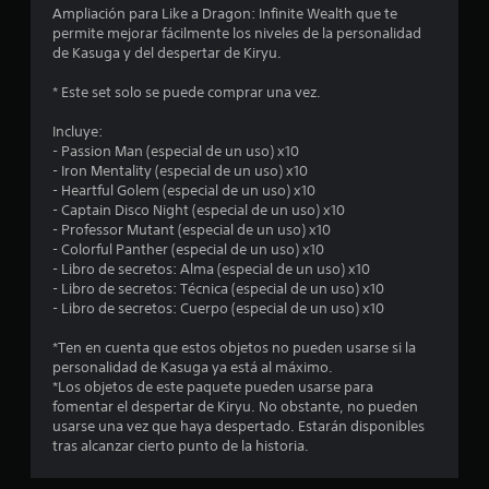
o
Ampliación para Like a Dragon: Infinite Wealth que te
permite mejorar fácilmente los niveles de la personalidad
m
de Kasuga y del despertar de Kiryu.
e
* Este set solo se puede comprar una vez.
d
Incluye:
- Passion Man (especial de un uso) x10
i
- Iron Mentality (especial de un uso) x10
- Heartful Golem (especial de un uso) x10
o
- Captain Disco Night (especial de un uso) x10
- Professor Mutant (especial de un uso) x10
:
- Colorful Panther (especial de un uso) x10
- Libro de secretos: Alma (especial de un uso) x10
1
- Libro de secretos: Técnica (especial de un uso) x10
- Libro de secretos: Cuerpo (especial de un uso) x10
e
*Ten en cuenta que estos objetos no pueden usarse si la
s
personalidad de Kasuga ya está al máximo.
*Los objetos de este paquete pueden usarse para
fomentar el despertar de Kiryu. No obstante, no pueden
t
usarse una vez que haya despertado. Estarán disponibles
tras alcanzar cierto punto de la historia.
r