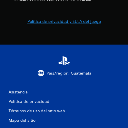
s
t
r
Política de privacidad y EULA del juego
e
l
l
a
s
País/región: Guatemala
e
Asistencia
n
Política de privacidad
u
Términos de uso del sitio web
n
Mapa del sitio
t