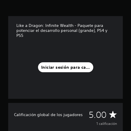
c
i
n
c
Like a Dragon: Infinite Wealth - Paquete para
o
potenciar el desarrollo personal (grande), PS4 y
e
PS5
s
t
r
e
l
l
Iniciar sesión para calificar
a
s
e
n
u
n
t
o
t
C
5.00
Calificación global de los jugadores
a
l
a
1 calificación
d
e