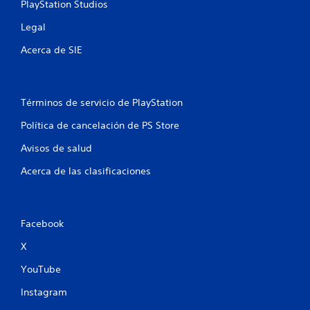
PlayStation Studios
o
Legal
t
Acerca de SIE
a
l
Términos de servicio de PlayStation
d
Política de cancelación de PS Store
e
Avisos de salud
Acerca de las clasificaciones
1
c
Facebook
a
X
l
YouTube
i
Instagram
f