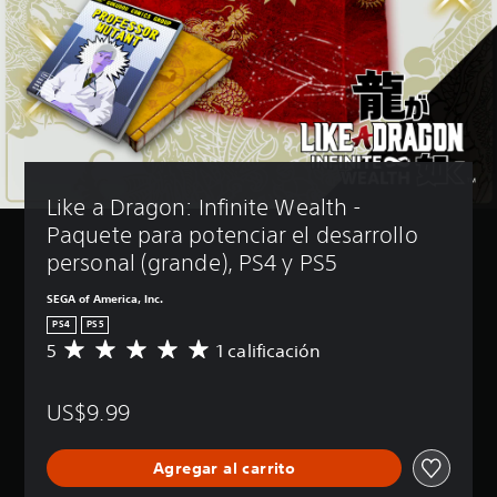
Like a Dragon: Infinite Wealth - 
Paquete para potenciar el desarrollo 
personal (grande), PS4 y PS5
SEGA of America, Inc.
PS4
PS5
5
1 calificación
C
a
l
US$9.99
i
f
i
Agregar al carrito
c
a