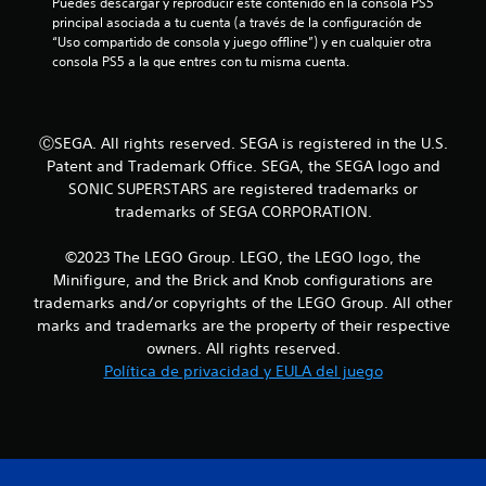
Puedes descargar y reproducir este contenido en la consola PS5 
t
principal asociada a tu cuenta (a través de la configuración de 
“Uso compartido de consola y juego offline”) y en cualquier otra 
r
consola PS5 a la que entres con tu misma cuenta.
e
l
ⒸSEGA. All rights reserved. SEGA is registered in the U.S.
Patent and Trademark Office. SEGA, the SEGA logo and
l
SONIC SUPERSTARS are registered trademarks or
a
trademarks of SEGA CORPORATION.
s
©2023 The LEGO Group. LEGO, the LEGO logo, the
Minifigure, and the Brick and Knob configurations are
d
trademarks and/or copyrights of the LEGO Group. All other
marks and trademarks are the property of their respective
e
owners. All rights reserved.
c
Política de privacidad y EULA del juego
i
n