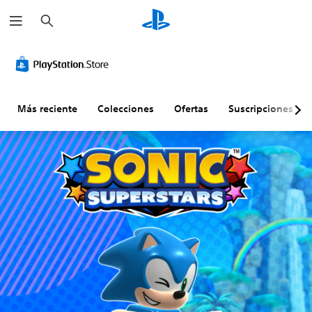
B
u
s
c
a
r
Más reciente
Colecciones
Ofertas
Suscripciones