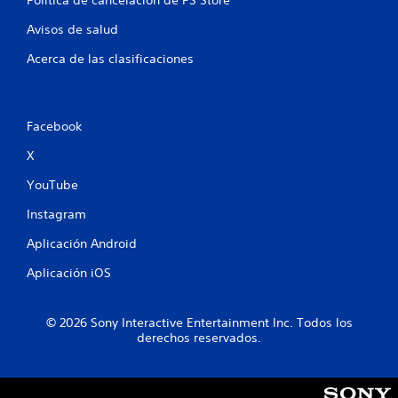
n
Política de cancelación de PS Store
Avisos de salud
u
Acerca de las clasificaciones
n
t
Facebook
o
X
t
YouTube
a
Instagram
l
Aplicación Android
d
Aplicación iOS
e
© 2026 Sony Interactive Entertainment Inc. Todos los
7
derechos reservados.
7