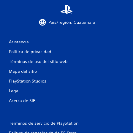
c
o
País/región: Guatemala
e
s
Asistencia
t
Política de privacidad
r
Términos de uso del sitio web
e
Mapa del sitio
l
PlayStation Studios
l
Legal
a
Acerca de SIE
s
e
Términos de servicio de PlayStation