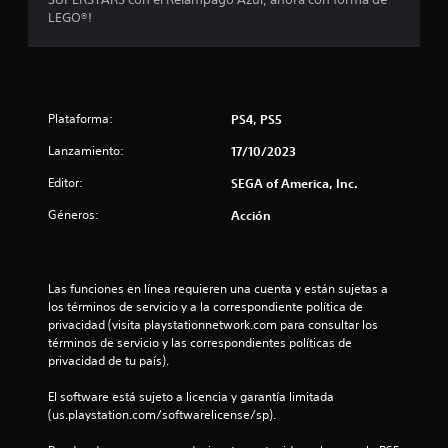
m
LEGO®!
e
d
Plataforma:
PS4, PS5
i
Lanzamiento:
17/10/2023
o
Editor:
SEGA of America, Inc.
:
Géneros:
Acción
4
.
Las funciones en línea requieren una cuenta y están sujetas a 
1
los términos de servicio y a la correspondiente política de 
privacidad (visita playstationnetwork.com para consultar los 
6
términos de servicio y las correspondientes políticas de 
privacidad de tu país).
e
El software está sujeto a licencia y garantía limitada 
(us.playstation.com/softwarelicense/sp).
s