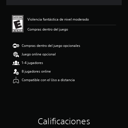
c
i
ó
n
Violencia fantástica de nivel moderado
p
r
Compras dentro del juego
o
m
e
Compras dentro del juego opcionales
d
Juego online opcional
i
o
1-4 jugadores
:
4
8 jugadores online
.
Compatible con el Uso a distancia
1
6
e
s
t
r
e
l
Calificaciones
l
a