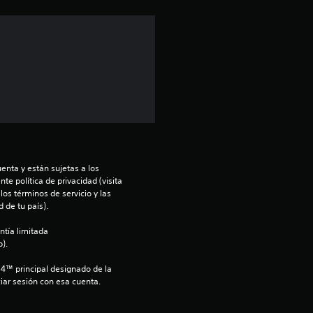
n
p
r
o
m
e
enta y están sujetas a los 
te política de privacidad (visita 
os términos de servicio y las 
d
 de tu país).
i
ntía limitada 
).
o
S4™ principal designado de la 
iar sesión con esa cuenta.
: