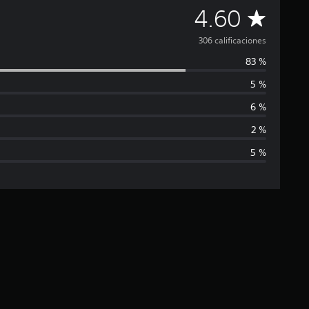
C
4.60
a
306 calificaciones
83 %
l
5 %
i
6 %
f
2 %
5 %
i
c
a
c
i
ó