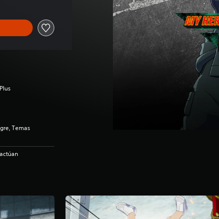
Plus
ngre, Temas
ractúan