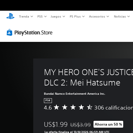
Tienda
PS5
Juegos
PS Plus
Accesorios
Noticias
MY HERO ONE'S JUSTICE
DLC 2: Mei Hatsume
Bandai Namco Entertainment America Inc.
PS4
4.6
306 calificacio
C
a
l
US$1.99
US$3.99
Ahorra un 50 %
i
Rebajado del precio original de
f
La oferta finaliza el 13/8/2026 06:59 AM UTC