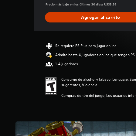
i
Precio más bajo en los últimos 30 días: US$3.99
c
a
Agregar al carrito
c
i
ó
n
p
Se requiere PS Plus para jugar online
r
Admite hasta 4 jugadores online que tengan PS 
o
m
1-4 jugadores
e
d
i
Consumo de alcohol y tabaco, Lenguaje, Sa
o
sugerentes, Violencia
:
4
Compras dentro del juego, Los usuarios inte
.
6
e
s
t
r
e