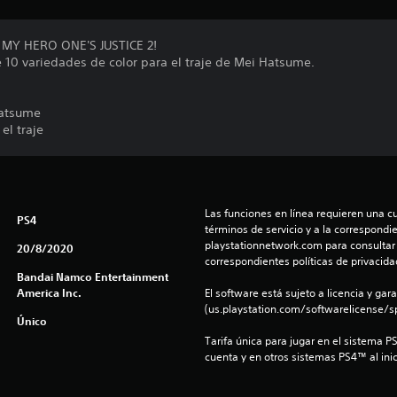
 MY HERO ONE'S JUSTICE 2!
 10 variedades de color para el traje de Mei Hatsume.
Hatsume
el traje
Las funciones en línea requieren una cu
PS4
términos de servicio y a la correspondien
playstationnetwork.com para consultar l
20/8/2020
correspondientes políticas de privacidad
Bandai Namco Entertainment
America Inc.
El software está sujeto a licencia y gara
(us.playstation.com/softwarelicense/sp
Único
Tarifa única para jugar en el sistema P
cuenta y en otros sistemas PS4™ al inic