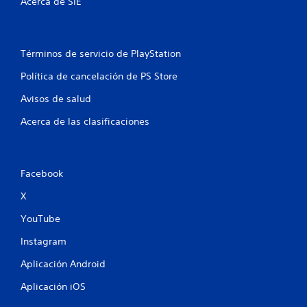
Acerca de SIE
c
a
Términos de servicio de PlayStation
l
Política de cancelación de PS Store
i
Avisos de salud
f
Acerca de las clasificaciones
i
c
Facebook
X
a
YouTube
c
Instagram
i
Aplicación Android
o
Aplicación iOS
n