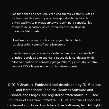
n
c
Las funciones en línea requieren una cuenta y están sujetas a 
o
los términos de servicio y a la correspondiente política de 
privacidad (visita playstationnetwork.com para consultar los 
e
términos de servicio y las correspondientes políticas de 
privacidad de tu país).
s
El software está sujeto a licencia y garantía limitada 
(us.playstation.com/softwarelicense/sp).
t
Puedes descargar y reproducir este contenido en la consola PS5 
r
principal asociada a tu cuenta (a través de la configuración de 
“Uso compartido de consola y juego offline”) y en cualquier otra 
e
consola PS5 a la que entres con tu misma cuenta.
l
l
© 2019 Gearbox. Published and distributed by 2K. Gearbox
a
and Borderlands, and the Gearbox Software and
Borderlands logos, are registered trademarks, all used
s
courtesy of Gearbox Software, LLC. 2K and the 2K logo are
trademarks of Take-Two Interactive Software, Inc. All rights