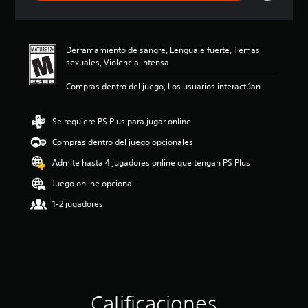
i
ó
n
p
Derramamiento de sangre, Lenguaje fuerte, Temas
r
sexuales, Violencia intensa
o
m
Compras dentro del juego, Los usuarios interactúan
e
d
i
Se requiere PS Plus para jugar online
o
:
Compras dentro del juego opcionales
4
Admite hasta 4 jugadores online que tengan PS Plus
.
2
Juego online opcional
5
e
1-2 jugadores
s
t
r
e
l
l
a
Calificaciones
s