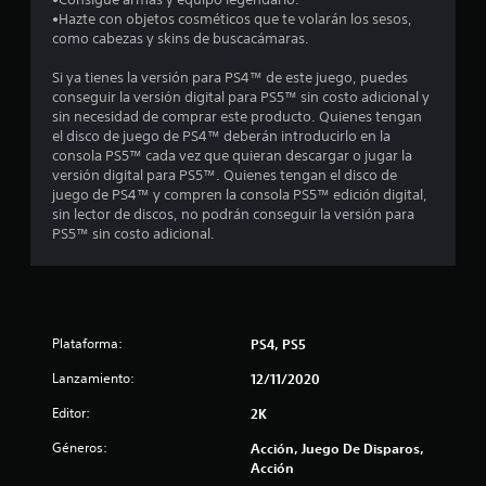
s
•Hazte con objetos cosméticos que te volarán los sesos,
como cabezas y skins de buscacámaras.
t
Si ya tienes la versión para PS4™ de este juego, puedes
r
conseguir la versión digital para PS5™ sin costo adicional y
sin necesidad de comprar este producto. Quienes tengan
e
el disco de juego de PS4™ deberán introducirlo en la
consola PS5™ cada vez que quieran descargar o jugar la
l
versión digital para PS5™. Quienes tengan el disco de
juego de PS4™ y compren la consola PS5™ edición digital,
l
sin lector de discos, no podrán conseguir la versión para
PS5™ sin costo adicional.
a
s
d
Plataforma:
PS4, PS5
e
Lanzamiento:
12/11/2020
c
Editor:
2K
i
Géneros:
Acción, Juego De Disparos,
Acción