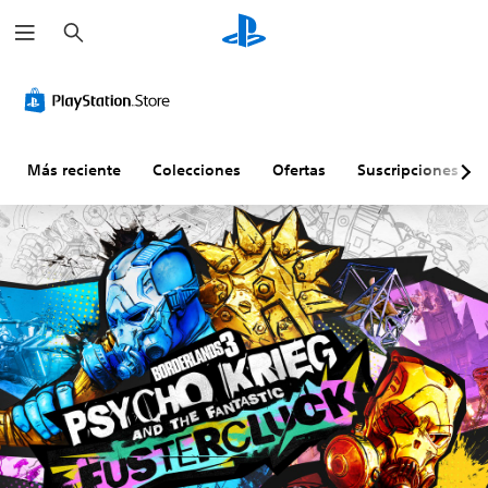
B
u
s
c
a
r
Más reciente
Colecciones
Ofertas
Suscripciones