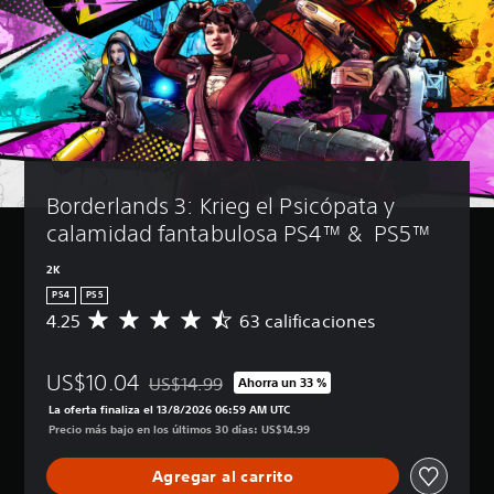
Borderlands 3: Krieg el Psicópata y 
calamidad fantabulosa PS4™ &  PS5™
2K
PS4
PS5
4.25
63 calificaciones
C
a
l
US$10.04
i
US$14.99
Ahorra un 33 %
Rebajado del precio original de US$14.99
f
La oferta finaliza el 13/8/2026 06:59 AM UTC
i
Precio más bajo en los últimos 30 días: US$14.99
c
a
Agregar al carrito
c