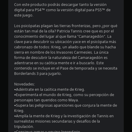
o
Con este producto podrás descargar tanto la versión
digital para PS4™ como la versión digital para PS5™ de
m
este juego.
e
Los psicópatas plagan las tierras fronterizas, pero ¿por qué
están tan mal de la olla? Patricia Tannis cree que es por el
d
conocimiento del lugar al que llama "Camaragedón". La
clave para descubrir su ubicación yace en el psicópata más
i
cabronazo de todos: Krieg, un aliado que blande su hacha
sierra en nombre de los Invasores Carmesíes. La única
o
forma de descubrir la naturaleza del Camaragedón es
adentrarse en su caótica mente e ir a buscarlo. Este
:
contenido se incluye en el Pase de temporada y se necesita
Borderlands 3 para jugarlo.
4
Novedades:
.
•Adéntrate en la caótica mente de Krieg.
•Experimenta el mundo de Krieg, como su percepción de
2
personajes tan queridos como Maya.
•Supera las peligrosas apariciones que conjura la mente de
Krieg.
5
•Amplía la mente de Krieg y la investigación de Tannis en
surrealistas misiones secundarias y desafíos de la
e
tripulación.
•Consigue armas y equipo legendario.