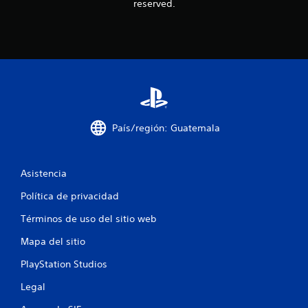
e
reserved.
n
u
n
t
o
País/región: Guatemala
t
Asistencia
a
Política de privacidad
l
Términos de uso del sitio web
d
Mapa del sitio
e
PlayStation Studios
6
Legal
3