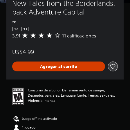
New Tales from the Borderlands: 
pack Adventure Capital
2K
PS4
PS5
3.91
11 calificaciones
C
a
l
US$4.99
i
f
i
Agregar al carrito
c
a
c
i
ó
Consumo de alcohol, Derramamiento de sangre,
n
Desnudos parciales, Lenguaje fuerte, Temas sexuales,
p
Violencia intensa
r
o
m
Juego offline activado
e
d
1 jugador
i