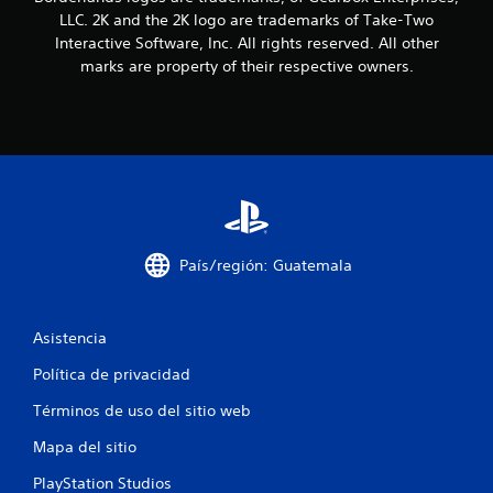
s
LLC. 2K and the 2K logo are trademarks of Take-Two
Interactive Software, Inc. All rights reserved. All other
d
marks are property of their respective owners.
e
c
i
n
c
País/región: Guatemala
o
Asistencia
e
Política de privacidad
s
Términos de uso del sitio web
t
Mapa del sitio
r
PlayStation Studios