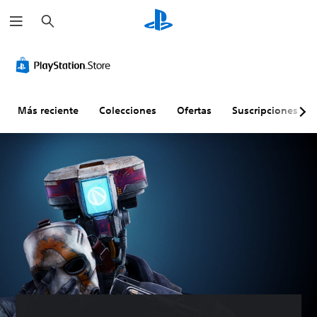
B
u
s
c
a
r
Más reciente
Colecciones
Ofertas
Suscripciones