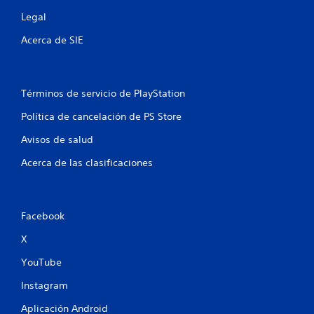
e
Legal
l
Acerca de SIE
l
a
Términos de servicio de PlayStation
s
Política de cancelación de PS Store
e
Avisos de salud
n
Acerca de las clasificaciones
u
n
Facebook
t
X
YouTube
o
Instagram
t
Aplicación Android