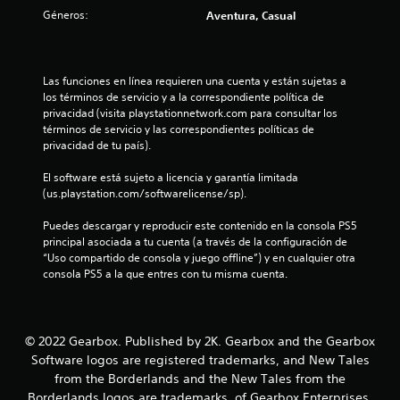
3
Géneros:
Aventura, Casual
.
9
Las funciones en línea requieren una cuenta y están sujetas a 
los términos de servicio y a la correspondiente política de 
1
privacidad (visita playstationnetwork.com para consultar los 
términos de servicio y las correspondientes políticas de 
privacidad de tu país).
e
El software está sujeto a licencia y garantía limitada 
s
(us.playstation.com/softwarelicense/sp).
t
Puedes descargar y reproducir este contenido en la consola PS5 
principal asociada a tu cuenta (a través de la configuración de 
r
“Uso compartido de consola y juego offline”) y en cualquier otra 
consola PS5 a la que entres con tu misma cuenta.
e
l
© 2022 Gearbox. Published by 2K. Gearbox and the Gearbox
l
Software logos are registered trademarks, and New Tales
a
from the Borderlands and the New Tales from the
Borderlands logos are trademarks, of Gearbox Enterprises,