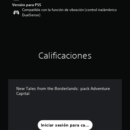
Versión para PS5
o
Compatible con la función de vibración (control inalámbrico
:
DualSense)
3
.
9
1
e
s
t
r
Calificaciones
e
l
l
a
s
d
New Tales from the Borderlands: pack Adventure
e
Capital
c
i
n
c
o
e
Iniciar sesión para calificar
s