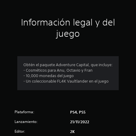
i
i
c
a
ó
c
Información legal y del
i
n
o
juego
n
e
p
s
r
o
Obtén el paquete Adventure Capital, que incluye:
- Cosméticos para Anu, Octavio y Fran
m
- 10,000 monedas del juego
- Un coleccionable FL4K Vaultlander en el juego
e
d
i
Plataforma:
PS4, PS5
o
Lanzamiento:
21/11/2022
:
Editor:
2K