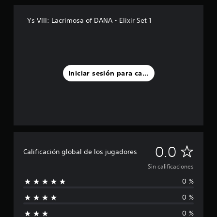
Ys VIII: Lacrimosa of DANA - Elixir Set 1
Iniciar sesión para calificar
S
0.0
Calificación global de los jugadores
i
Sin calificaciones
0 %
n
0 %
c
0 %