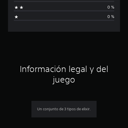
a
0 %
l
0 %
i
f
i
c
a
Información legal y del
c
juego
i
o
n
Un conjunto de 3 tipos de elixir.
e