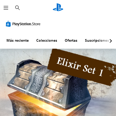
B
u
s
c
a
r
Más reciente
Colecciones
Ofertas
Suscripciones