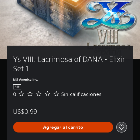
Ys VIII: Lacrimosa of DANA - Elixir 
Set 1
NIS America Inc.
PS5
0
Sin calificaciones
S
i
n
US$0.99
c
a
l
Agregar al carrito
i
f
i