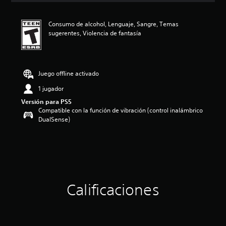
c
a
Consumo de alcohol, Lenguaje, Sangre, Temas
c
sugerentes, Violencia de fantasía
i
o
n
e
s
Juego offline activado
1 jugador
Versión para PS5
Compatible con la función de vibración (control inalámbrico
DualSense)
Calificaciones