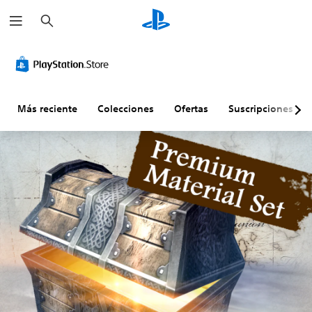
B
u
s
c
a
r
Más reciente
Colecciones
Ofertas
Suscripciones