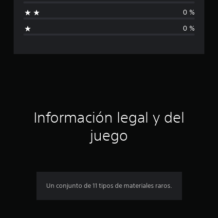
a
0 %
l
0 %
i
f
i
c
a
Información legal y del
c
juego
i
o
n
Un conjunto de 11 tipos de materiales raros.
e