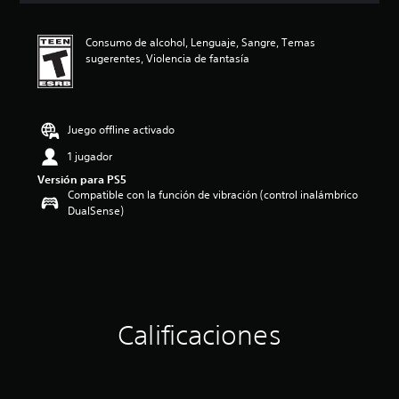
c
a
Consumo de alcohol, Lenguaje, Sangre, Temas
c
sugerentes, Violencia de fantasía
i
o
n
e
s
Juego offline activado
1 jugador
Versión para PS5
Compatible con la función de vibración (control inalámbrico
DualSense)
Calificaciones