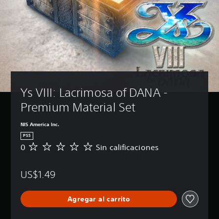
Ys VIII: Lacrimosa of DANA - 
Premium Material Set
NIS America Inc.
PS5
0
Sin calificaciones
S
i
n
US$1.49
c
a
l
Agregar al carrito
i
f
i