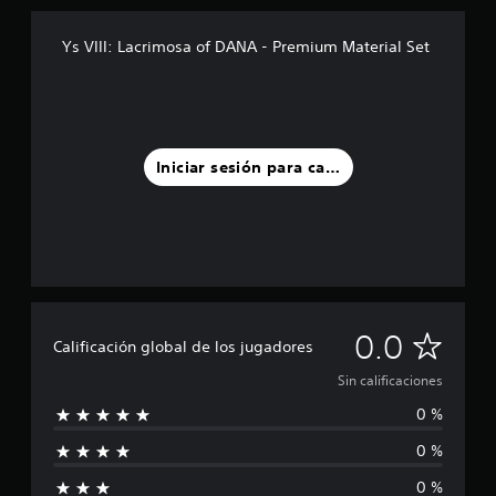
Ys VIII: Lacrimosa of DANA - Premium Material Set
Iniciar sesión para calificar
S
0.0
Calificación global de los jugadores
i
Sin calificaciones
0 %
n
0 %
c
0 %