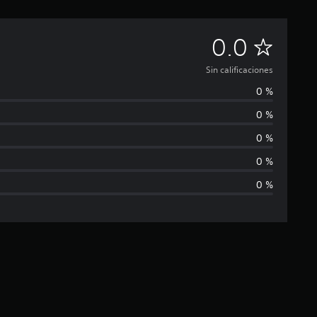
S
0.0
i
Sin calificaciones
0 %
n
0 %
c
0 %
a
0 %
0 %
l
i
f
i
c