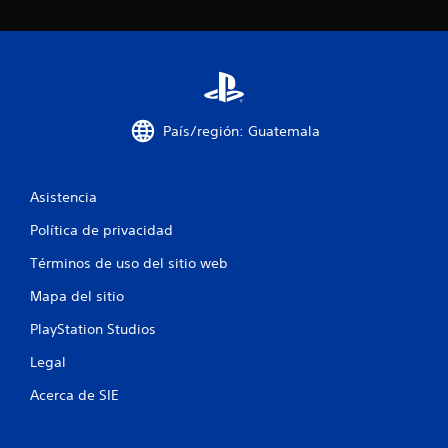
d
e
c
i
País/región: Guatemala
n
c
Asistencia
o
Política de privacidad
e
Términos de uso del sitio web
Mapa del sitio
s
PlayStation Studios
t
Legal
r
Acerca de SIE
e