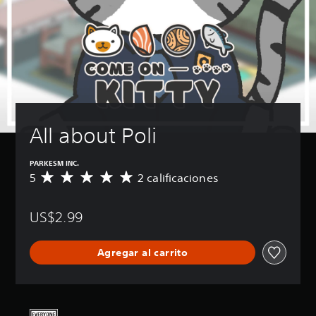
All about Poli
PARKESM INC.
5
2 calificaciones
C
a
l
US$2.99
i
f
i
Agregar al carrito
c
a
c
i
ó