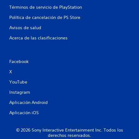
l
Términos de servicio de PlayStation
l
Política de cancelación de PS Store
a
Avisos de salud
s
Acerca de las clasificaciones
e
n
Facebook
u
X
n
YouTube
t
Instagram
o
Aplicación Android
Aplicación iOS
t
a
© 2026 Sony Interactive Entertainment Inc. Todos los
derechos reservados.