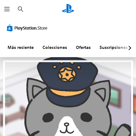
B
u
s
c
a
r
Más reciente
Colecciones
Ofertas
Suscripciones