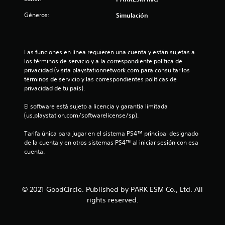
o
Géneros:
Simulación
:
5
Las funciones en línea requieren una cuenta y están sujetas a 
e
los términos de servicio y a la correspondiente política de 
privacidad (visita playstationnetwork.com para consultar los 
s
términos de servicio y las correspondientes políticas de 
privacidad de tu país).
t
El software está sujeto a licencia y garantía limitada 
r
(us.playstation.com/softwarelicense/sp).
e
Tarifa única para jugar en el sistema PS4™ principal designado 
de la cuenta y en otros sistemas PS4™ al iniciar sesión con esa 
l
cuenta.
l
a
© 2021 GoodCircle. Published by PARK ESM Co., Ltd. All
rights reserved.
s