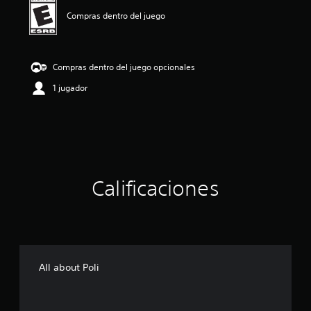
n
p
Compras dentro del juego
r
o
m
e
Compras dentro del juego opcionales
d
1 jugador
i
o
:
5
e
s
t
r
Calificaciones
e
l
l
a
s
d
e
All about Poli
c
i
n