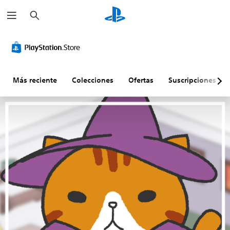
B
u
s
c
a
r
Más reciente
Colecciones
Ofertas
Suscripciones