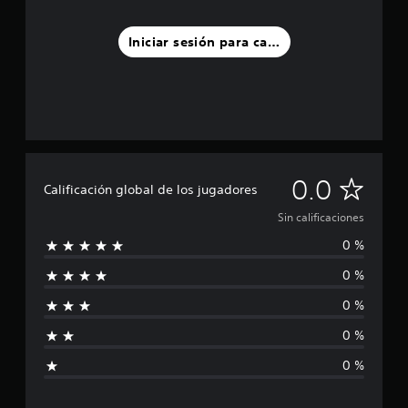
Iniciar sesión para calificar
S
0.0
Calificación global de los jugadores
i
Sin calificaciones
0 %
n
0 %
c
0 %
a
0 %
l
0 %
i