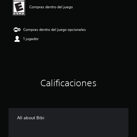
c
i
Compras dentro del juego
o
n
e
s
Compras dentro del juego opcionales
1 jugador
Calificaciones
All about Bibi