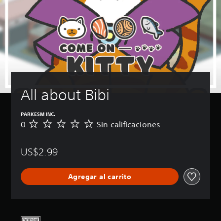
All about Bibi
PARKESM INC.
0
Sin calificaciones
S
i
n
US$2.99
c
a
l
Agregar al carrito
i
f
i
c
a