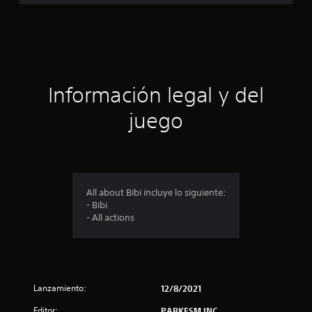
f
i
c
a
Información legal y del
c
juego
i
o
n
All about Bibi incluye lo siguiente:
- Bibi
e
- All actions
s
Lanzamiento:
12/8/2021
Editor:
PARKESM INC.