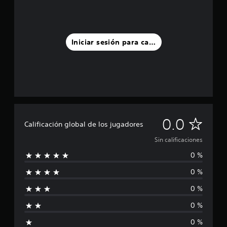
Iniciar sesión para calificar
S
0.0
Calificación global de los jugadores
i
Sin calificaciones
0 %
n
0 %
c
0 %
a
0 %
l
0 %