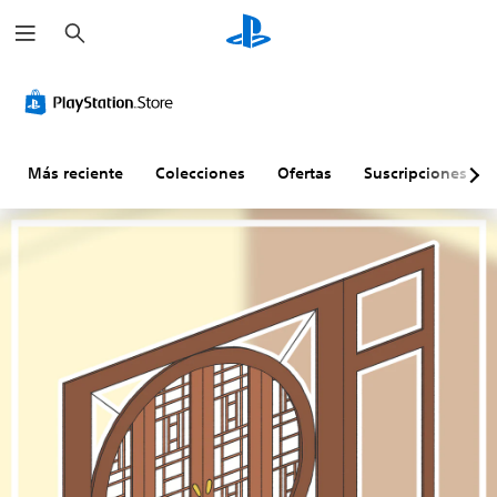
B
u
s
c
a
r
Más reciente
Colecciones
Ofertas
Suscripciones