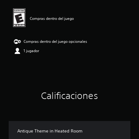
c
a
c
i
Compras dentro del juego
o
n
e
s
Compras dentro del juego opcionales
1 jugador
Calificaciones
Antique Theme in Heated Room