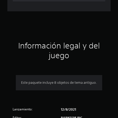
i
f
i
c
a
Información legal y del
c
juego
i
o
n
Este paquete incluye 8 objetos de tema antiguo.
e
s
Lanzamiento:
12/8/2021
Editor:
PARKESM INC.