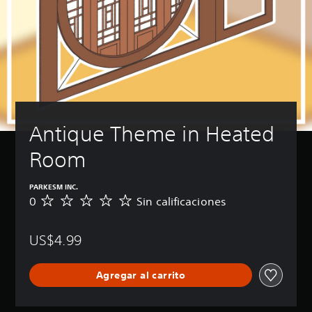
Antique Theme in Heated 
Room
PARKESM INC.
0
Sin calificaciones
S
i
n
US$4.99
c
a
l
Agregar al carrito
i
f
i