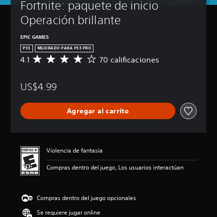
Fortnite: paquete de inicio 
Operación brillante
EPIC GAMES
PS5
MEJORADO PARA PS5 PRO
4.1
70 calificaciones
C
a
l
US$4.99
i
f
i
Agregar al carrito
c
a
c
i
ó
Violencia de fantasía
n
p
Compras dentro del juego, Los usuarios interactúan
r
o
m
Compras dentro del juego opcionales
e
d
Se requiere jugar online
i