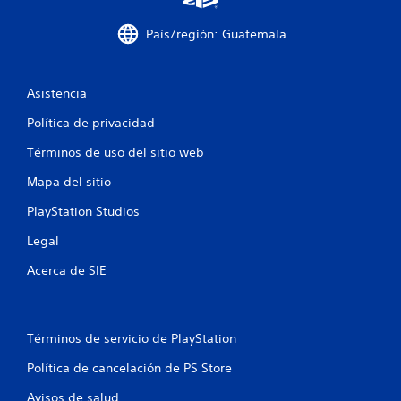
o
País/región: Guatemala
t
a
Asistencia
l
Política de privacidad
d
Términos de uso del sitio web
e
Mapa del sitio
7
PlayStation Studios
0
Legal
c
Acerca de SIE
a
l
Términos de servicio de PlayStation
Política de cancelación de PS Store
i
Avisos de salud