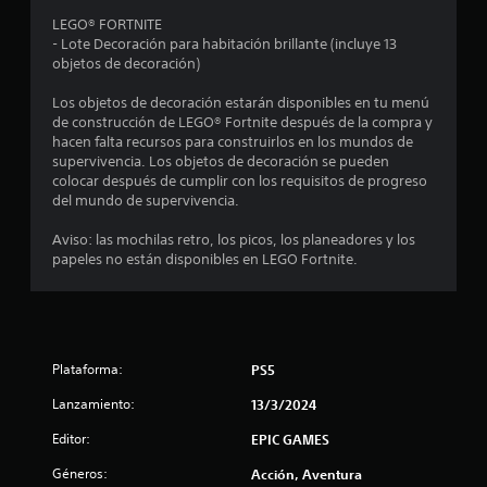
i
LEGO® FORTNITE
- Lote Decoración para habitación brillante (incluye 13
o
objetos de decoración)
:
Los objetos de decoración estarán disponibles en tu menú
de construcción de LEGO® Fortnite después de la compra y
4
hacen falta recursos para construirlos en los mundos de
supervivencia. Los objetos de decoración se pueden
.
colocar después de cumplir con los requisitos de progreso
del mundo de supervivencia.
1
Aviso: las mochilas retro, los picos, los planeadores y los
papeles no están disponibles en LEGO Fortnite.
e
s
t
Plataforma:
PS5
r
Lanzamiento:
13/3/2024
e
Editor:
EPIC GAMES
l
Géneros:
Acción, Aventura