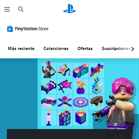
B
u
s
c
a
r
Más reciente
Colecciones
Ofertas
Suscripciones