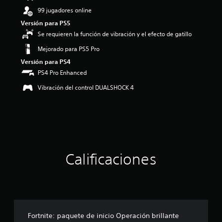
o
99 jugadores online
:
Versión para PS5
4
Se requieren la función de vibración y el efecto de gatillo
.
1
Mejorado para PS5 Pro
e
Versión para PS4
s
t
PS4 Pro Enhanced
r
Vibración del control DUALSHOCK 4
e
l
l
a
s
d
e
c
Calificaciones
i
n
c
o
e
s
t
Fortnite: paquete de inicio Operación brillante