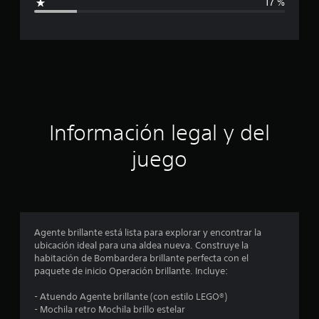
17 %
c
c
a
c
i
a
o
n
c
e
s
i
ó
Información legal y del
n
juego
p
r
o
Agente brillante está lista para explorar y encontrar la
ubicación ideal para una aldea nueva. Construye la
m
habitación de Bombardera brillante perfecta con el
paquete de inicio Operación brillante. Incluye:
e
- Atuendo Agente brillante (con estilo LEGO®)
d
- Mochila retro Mochila brillo estelar