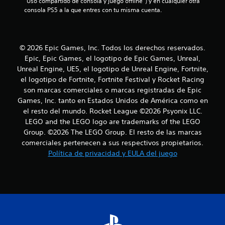
“Uso compartido de consola y juego offline”) y en cualquier otra 
t
consola PS5 a la que entres con tu misma cuenta.
r
e
© 2026 Epic Games, Inc. Todos los derechos reservados.
Epic, Epic Games, el logotipo de Epic Games, Unreal,
l
Unreal Engine, UE5, el logotipo de Unreal Engine, Fortnite,
l
el logotipo de Fortnite, Fortnite Festival y Rocket Racing
son marcas comerciales o marcas registradas de Epic
a
Games, Inc. tanto en Estados Unidos de América como en
el resto del mundo. Rocket League ©2026 Psyonix LLC.
s
LEGO and the LEGO logo are trademarks of the LEGO
Group. ©2026 The LEGO Group. El resto de las marcas
e
comerciales pertenecen a sus respectivos propietarios.
Política de privacidad y EULA del juego
n
u
n
t