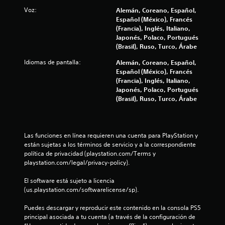
l
Voz:
Alemán, Coreano, Español,
Español (México), Francés
a
(Francia), Inglés, Italiano,
Japonés, Polaco, Portugués
s
(Brasil), Ruso, Turco, Árabe
Idiomas de pantalla:
d
Alemán, Coreano, Español,
Español (México), Francés
(Francia), Inglés, Italiano,
e
Japonés, Polaco, Portugués
(Brasil), Ruso, Turco, Árabe
c
i
Las funciones en línea requieren una cuenta para PlayStation y 
n
están sujetas a los términos de servicio y a la correspondiente 
política de privacidad (playstation.com/Terms y 
c
playstation.com/legal/privacy-policy).
o
El software está sujeto a licencia 
(us.playstation.com/softwarelicense/sp).
e
Puedes descargar y reproducir este contenido en la consola PS5 
s
principal asociada a tu cuenta (a través de la configuración de 