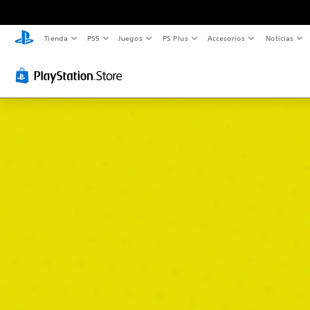
Tienda
PS5
Juegos
PS Plus
Accesorios
Noticias