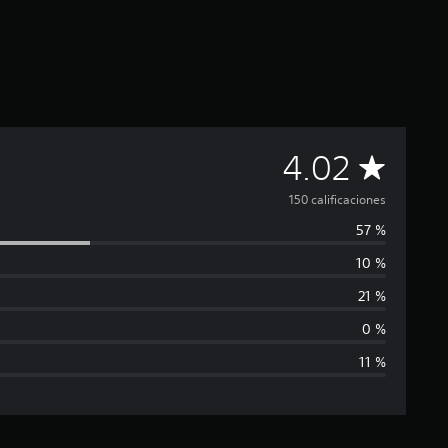
C
4.02
a
150 calificaciones
57 %
l
10 %
i
21 %
f
0 %
11 %
i
c