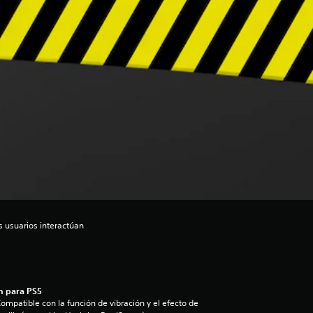
s usuarios interactúan
n para PS5
ompatible con la función de vibración y el efecto de