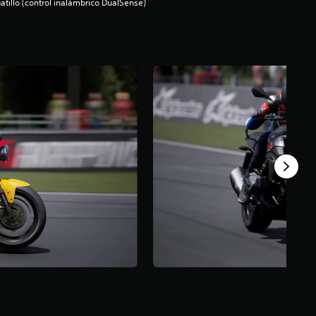
atillo (control inalámbrico DualSense)