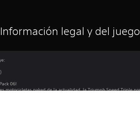
Información legal y del juego
ye:
)
Pack 06!
es motocicletas naked de la actualidad, la Triumph Speed Triple p
tor de tres cilindros y 1050 cc.
da para pasar las curvas zumbando: ¡esta motocicleta aprovecha al
da y de salida mínimos!
Las funciones en línea requieren una cu
PS5