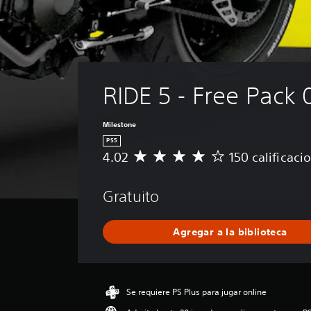
RIDE 5 - Free Pack 
Milestone
PS5
4.02
150 calificaci
C
a
l
Gratuito
i
f
i
Agregar a la biblioteca
c
a
c
i
ó
Se requiere PS Plus para jugar online
n