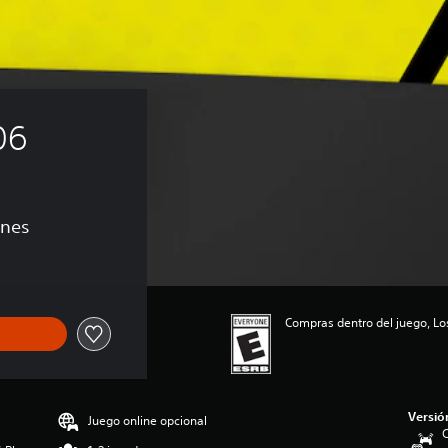
06
ones
Compras dentro del juego, Lo
Versió
Juego online opcional
C