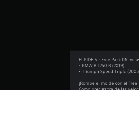
d
e
1
5
0
c
a
l
i
f
El RIDE 5 - Free Pack 06 inclu
i
- BMW R 1250 R (2019)
c
- Triumph Speed Triple (2005
a
c
¡Rompe el molde con el Free 
i
Como precursora de las veloc
o
esencial combinado con un mo
n
La BMW R 1250 R está diseña
e
tiempos de frenado, de entra
s
Plataforma: