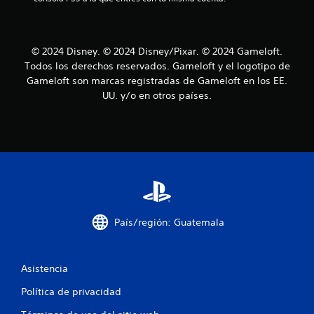
c
r
o
e
d
s
a
t
i
t
© 2024 Disney. © 2024 Disney/Pixar. © 2024 Gameloft.
d
o
Todos los derechos reservados. Gameloft y el logotipo de
a
a
r
d
Gameloft son marcas registradas de Gameloft en los EE.
d
i
l
UU. y/o en otros países.
e
o
u
d
s
s
d
a
e
e
r
t
l
1
u
o
t
s
c
o
c
o
r
País/región: Guatemala
a
n
i
t
a
l
r
l
Asistencia
o
i
e
l
s
Política de privacidad
e
f
s
P