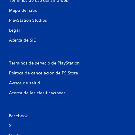
Términos de uso del sitio web
d
u
i
e
e
Mapa del sitio
m
d
c
o
e
PlayStation Studios
v
s
a
i
r
Legal
m
e
c
Acerca de SIE
i
v
e
i
i
n
s
t
a
o
o
r
Términos de servicio de PlayStation
.
l
n
a
Política de cancelación de PS Store
i
S
Avisos de salud
e
n
e
f
Acerca de las clasificaciones
p
o
s
u
r
m
e
a
d
Facebook
c
e
i
j
X
ó
u
n