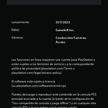
v
e
i
t
n
m
c
i
r
u
e
a
Lanzamiento:
31/7/2023
l
e
n
q
t
Editor:
Gameloft Inc.
u
l
o
i
Géneros:
Conducción/Carreras,
P
e
l
Acción
u
r
e
m
a
d
o
e
m
s
Las funciones en línea requieren una cuenta para PlayStation y 
s
e
están sujetas a los términos de servicio y a la correspondiente 
j
n
política de privacidad (playstation.com/Terms y 
e
u
t
playstation.com/legal/privacy-policy).
g
o
n
a
.
El software está sujeto a licencia 
r
(us.playstation.com/softwarelicense/sp).
u
s
R
i
Puedes descargar y reproducir este contenido en la consola PS5 
n
n
e
principal asociada a tu cuenta (a través de la configuración de 
n
c
“Uso compartido de consola y juego offline”) y en cualquier otra 
t
e
o
consola PS5 a la que entres con tu misma cuenta.