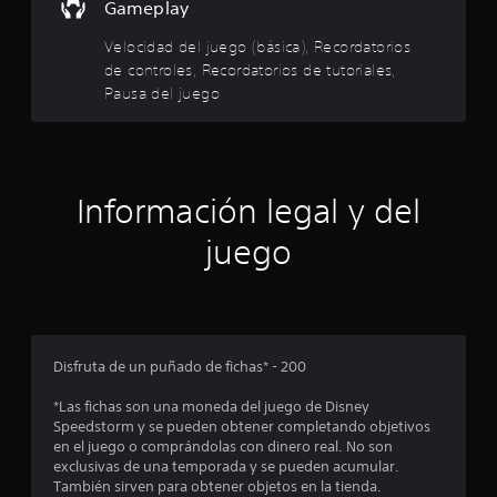
e
Gameplay
v
e
i
j
l
Velocidad del juego (básica), Recordatorios
s
u
a
de controles, Recordatorios de tutoriales,
l
g
r
Pausa del juego
a
l
a
r
o
s
s
d
i
c
n
o
e
Información legal y del
n
c
t
o
c
juego
r
n
o
t
i
l
r
e
o
n
s
l
d
c
e
Disfruta de un puñado de fichas* - 200
e
s
l
o
*Las fichas son una moneda del juego de Disney
j
d
Speedstorm y se pueden obtener completando objetivos
u
e
e
en el juego o comprándolas con dinero real. No son
e
m
exclusivas de una temporada y se pueden acumular.
g
o
s
También sirven para obtener objetos en la tienda.
o