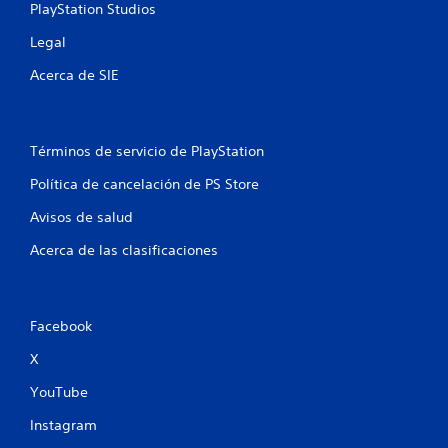
g
PlayStation Studios
d
a
e
Legal
r
t
s
u
Acerca de SIE
t
i
o
n
r
c
i
o
Términos de servicio de PlayStation
a
n
l
t
Política de cancelación de PS Store
d
r
e
Avisos de salud
o
l
l
g
Acerca de las clasificaciones
a
e
m
s
e
t
p
á
Facebook
l
c
a
X
t
y
i
e
YouTube
l
n
e
c
Instagram
u
s