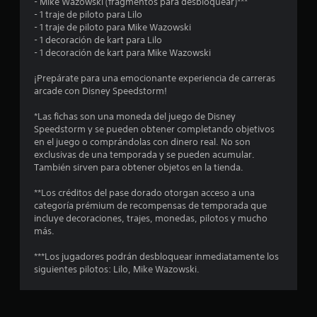
e
v
- Mike Wazowski (fragmentos para desbloquear)***
e
i
- 1 traje de piloto para Lilo
n
s
- 1 traje de piloto para Mike Wazowski
m
c
- 1 decoración de kart para Lilo
i
u
t
- 1 decoración de kart para Mike Wazowski
e
a
l
n
r
¡Prepárate para una emocionante experiencia de carreras
q
t
arcade con Disney Speedstorm!
u
o
e
i
*Las fichas son una moneda del juego de Disney
P
e
Speedstorm y se pueden obtener completando objetivos
u
l
r
en el juego o comprándolas con dinero real. No son
e
m
exclusivas de una temporada y se pueden acumular.
d
l
o
También sirven para obtener objetos en la tienda.
e
m
s
a
e
**Los créditos del pase dorado otorgan acceso a una
j
n
categoría prémium de recompensas de temporada que
u
s
t
incluye decoraciones, trajes, monedas, pilotos y mucho
g
o
más.
a
e
.
r
***Los jugadores podrán desbloquear inmediatamente los
s
n
R
siguientes pilotos: Lilo, Mike Wazowski.
i
n
e
u
n
c
e
o