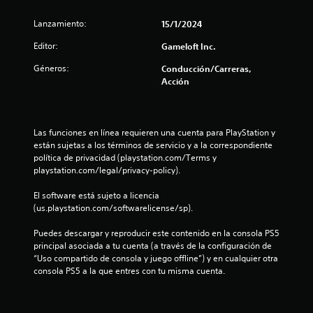
n
c
r
e
d
t
Lanzamiento:
15/1/2024
s
a
i
Editor:
Gameloft Inc.
o
t
d
o
a
Géneros:
Conducción/Carreras,
t
r
d
Acción
d
i
a
e
o
u
s
l
s
Las funciones en línea requieren una cuenta para PlayStation y 
d
a
están sujetas a los términos de servicio y a la correspondiente 
e
d
r
política de privacidad (playstation.com/Terms y 
t
l
playstation.com/legal/privacy-policy).
u
e
o
t
s
El software está sujeto a licencia 
1
o
c
(us.playstation.com/softwarelicense/sp).
o
r
c
n
i
Puedes descargar y reproducir este contenido en la consola PS5 
t
principal asociada a tu cuenta (a través de la configuración de 
a
r
a
“Uso compartido de consola y juego offline”) y en cualquier otra 
l
o
consola PS5 a la que entres con tu misma cuenta.
e
l
l
s
e
s
P
i