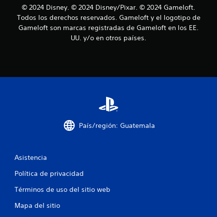
d
u
© 2024 Disney. © 2024 Disney/Pixar. © 2024 Gameloft.
e
e
f
Todos los derechos reservados. Gameloft y el logotipo de
m
d
Gameloft son marcas registradas de Gameloft en los EE.
o
e
i
UU. y/o en otros países.
v
s
i
r
c
m
e
i
v
a
e
i
n
s
c
t
a
o
r
i
.
l
a
o
País/región: Guatemala
i
S
n
n
e
f
p
o
e
Asistencia
u
r
m
e
Política de privacidad
s
a
d
c
e
Términos de uso del sitio web
i
j
ó
Mapa del sitio
u
n