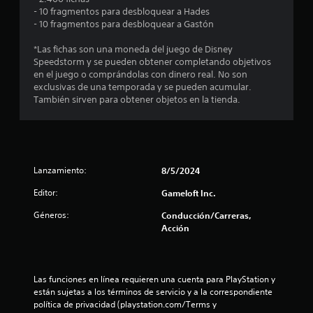
v
e
- 10 fragmentos para desbloquear a Hades
i
n
- 10 fragmentos para desbloquear a Gastón
m
c
i
u
*Las fichas son una moneda del juego de Disney
e
a
Speedstorm y se pueden obtener completando objetivos
l
n
en el juego o comprándolas con dinero real. No son
q
t
exclusivas de una temporada y se pueden acumular.
u
o
También sirven para obtener objetos en la tienda.
i
P
e
u
r
e
m
d
o
e
m
Lanzamiento:
8/5/2024
s
e
j
Editor:
Gameloft Inc.
n
u
t
Géneros:
Conducción/Carreras,
g
o
Acción
a
.
r
s
R
i
n
Las funciones en línea requieren una cuenta para PlayStation y 
e
n
están sujetas a los términos de servicio y a la correspondiente 
c
e
política de privacidad (playstation.com/Terms y 
o