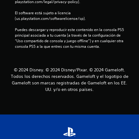
c
playstation.com/legal/privacy-policy).
r
e
d
s
El software está sujeto a licencia 
a
i
(us.playstation.com/softwarelicense/sp).
t
d
o
a
Puedes descargar y reproducir este contenido en la consola PS5 
r
d
principal asociada a tu cuenta (a través de la configuración de 
d
“Uso compartido de consola y juego offline”) y en cualquier otra 
i
e
consola PS5 a la que entres con tu misma cuenta.
o
u
s
s
d
a
e
r
© 2024 Disney. © 2024 Disney/Pixar. © 2024 Gameloft.
t
l
Todos los derechos reservados. Gameloft y el logotipo de
u
o
Gameloft son marcas registradas de Gameloft en los EE.
t
s
UU. y/o en otros países.
o
c
o
r
n
i
t
a
r
l
o
e
l
s
e
s
P