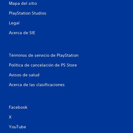
Mapa del sitio
s
PlayStation Studios
e
Legal
n
Acerca de SIE
u
n
Términos de servicio de PlayStation
t
Política de cancelación de PS Store
o
Avisos de salud
t
Acerca de las clasificaciones
a
l
Facebook
d
X
e
YouTube