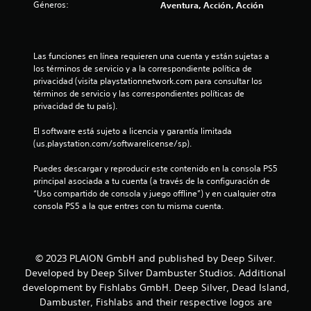
Géneros:
Aventura, Acción, Acción
e
s
Las funciones en línea requieren una cuenta y están sujetas a 
los términos de servicio y a la correspondiente política de 
t
privacidad (visita playstationnetwork.com para consultar los 
términos de servicio y las correspondientes políticas de 
r
privacidad de tu país).
e
El software está sujeto a licencia y garantía limitada 
(us.playstation.com/softwarelicense/sp).
l
Puedes descargar y reproducir este contenido en la consola PS5 
l
principal asociada a tu cuenta (a través de la configuración de 
“Uso compartido de consola y juego offline”) y en cualquier otra 
a
consola PS5 a la que entres con tu misma cuenta.
s
d
© 2023 PLAION GmbH and published by Deep Silver.
Developed by Deep Silver Dambuster Studios. Additional
e
development by Fishlabs GmbH. Deep Silver, Dead Island,
c
Dambuster, Fishlabs and their respective logos are