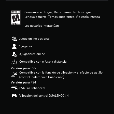
i
ó
Consumo de drogas, Derramamiento de sangre,
n
Lenguaje fuerte, Temas sugerentes, Violencia intensa
p
r
Los usuarios interactúan
o
m
e
Juego online opcional
d
i
1 jugador
o
3 jugadores online
:
4
Compatible con el Uso a distancia
.
Versión para PS5
6
Compatible con la función de vibración y el efecto de gatillo
6
(control inalámbrico DualSense)
e
s
Versión para PS4
t
PS4 Pro Enhanced
r
Vibración del control DUALSHOCK 4
e
l
l
a
s