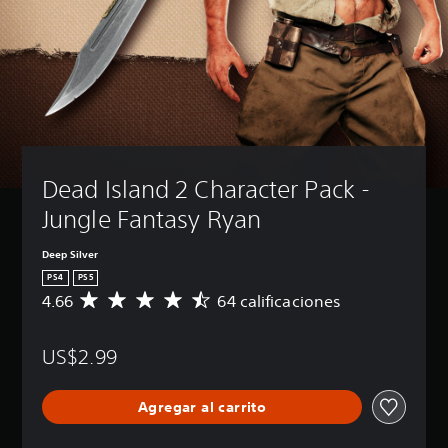
Dead Island 2 Character Pack - 
Jungle Fantasy Ryan
Deep Silver
PS4
PS5
4.66
64 calificaciones
C
a
l
US$2.99
i
f
i
Agregar al carrito
c
a
c