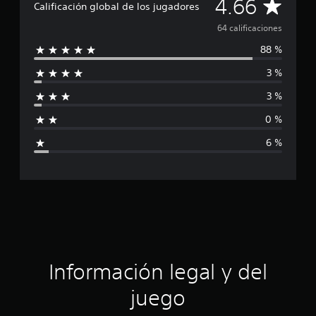
C
4.66
l
Calificación global de los jugadores
d
a
e
64 calificaciones
6
88 %
l
4
c
3 %
i
a
l
3 %
i
f
f
0 %
i
i
c
6 %
a
c
c
i
a
o
n
c
e
s
i
ó
Información legal y del
n
juego