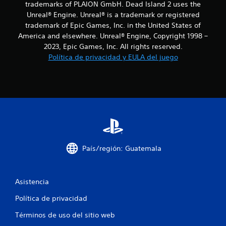
trademarks of PLAION GmbH. Dead Island 2 uses the
i
Unreal® Engine. Unreal® is a trademark or registered
trademark of Epic Games, Inc. in the United States of
n
America and elsewhere. Unreal® Engine, Copyright 1998 –
2023, Epic Games, Inc. All rights reserved.
c
Política de privacidad y EULA del juego
o
e
s
t
r
País/región: Guatemala
e
l
Asistencia
Política de privacidad
l
Términos de uso del sitio web
a