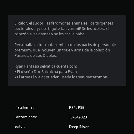
p
r
o
El calor, el sudor, las feromonas animales, los turgentes
pectorales… ¡y ese bigote tan varonil! Se les acelera el
m
corazón a las damas y se les cae la baba.
e
Personaliza a tus matazombis con los packs de personaje
premium, que incluyen un traje y arma de la colección
d
Pasarela de Los Diablos.
i
Ryan Fantasía selvática cuenta con:
• El diseño Doc Salchicha para Ryan
o
• El arma El Viejo; pueden usarla los seis matazombis
:
4
Plataforma:
PS4, PS5
.
Lanzamiento:
13/6/2023
6
Editor:
Deep Silver
6