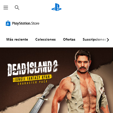
B
u
s
c
a
r
Más reciente
Colecciones
Ofertas
Suscripciones