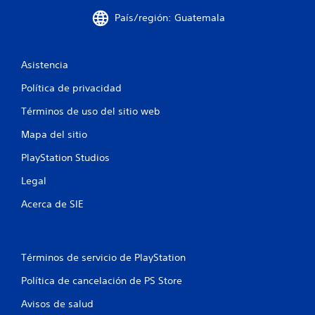
i
País/región: Guatemala
n
c
Asistencia
o
Política de privacidad
e
Términos de uso del sitio web
s
Mapa del sitio
PlayStation Studios
t
Legal
r
Acerca de SIE
e
l
Términos de servicio de PlayStation
l
Política de cancelación de PS Store
a
Avisos de salud