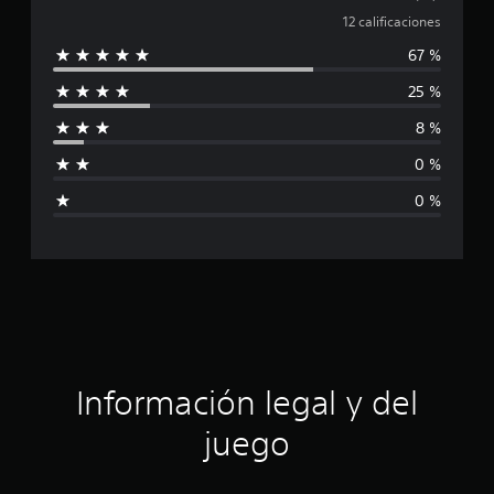
i
a
12 calificaciones
c
a
67 %
l
c
i
25 %
i
o
n
8 %
f
e
s
0 %
i
0 %
c
a
c
i
ó
Información legal y del
n
juego
p