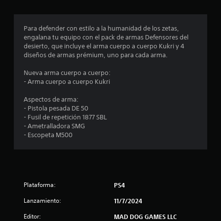
r
o
Para defender con estilo a la humanidad de los zetas,
engalana tu equipo con el pack de armas Defensores del
m
desierto, que incluye el arma cuerpo a cuerpo Kukri y 4
diseños de armas prémium, uno para cada arma.
e
Nueva arma cuerpo a cuerpo:
d
- Arma cuerpo a cuerpo Kukri
i
Aspectos de arma:
- Pistola pesada DE 50
o
- Fusil de repetición 1877 SBL
- Ametralladora SMG
:
- Escopeta M500
4
.
Plataforma:
PS4
5
Lanzamiento:
11/7/2024
8
Editor:
MAD DOG GAMES LLC