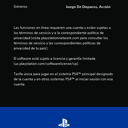
e
Géneros:
Juego De Disparos, Acción
s
t
Las funciones en línea requieren una cuenta y están sujetas a 
los términos de servicio y a la correspondiente política de 
r
privacidad (visita playstationnetwork.com para consultar los 
términos de servicio y las correspondientes políticas de 
e
privacidad de tu país).
l
El software está sujeto a licencia y garantía limitada 
(us.playstation.com/softwarelicense/sp).
l
Tarifa única para jugar en el sistema PS4™ principal designado 
a
de la cuenta y en otros sistemas PS4™ al iniciar sesión con esa 
cuenta.
s
d
e
c