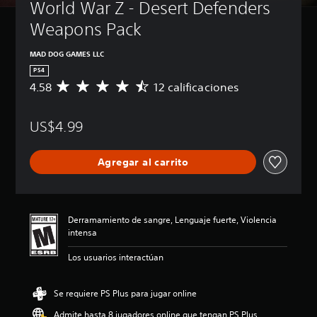
World War Z - Desert Defenders 
Weapons Pack
MAD DOG GAMES LLC
PS4
4.58
12 calificaciones
C
a
l
US$4.99
i
f
i
Agregar al carrito
c
a
c
i
ó
Derramamiento de sangre, Lenguaje fuerte, Violencia
n
intensa
p
r
Los usuarios interactúan
o
m
e
Se requiere PS Plus para jugar online
d
Admite hasta 8 jugadores online que tengan PS Plus
i