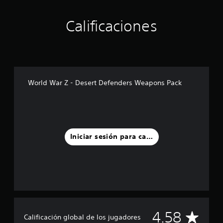
t
r
e
Calificaciones
l
l
a
s
e
n
u
World War Z - Desert Defenders Weapons Pack
n
t
o
t
a
l
Iniciar sesión para calificar
d
e
1
2
c
a
l
i
C
4.58
f
Calificación global de los jugadores