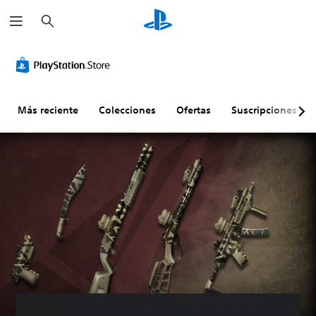
B
u
s
c
a
r
Más reciente
Colecciones
Ofertas
Suscripciones