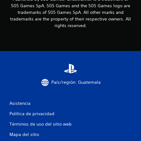
n
505 Games SpA. 505 Games and the 505 Games logo are
u
trademarks of 505 Games SpA. All other marks and
trademarks are the property of their respective owners. All
n
rights reserved.
t
o
t
a
l
País/región: Guatemala
d
Asistencia
e
Política de privacidad
1
Términos de uso del sitio web
2
Mapa del sitio