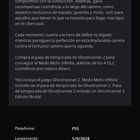
compromiso con la conducción. Además, gana
t
recompensas cosméticas a lo largo del camino, como
aspectos exclusivos de espada, guantes y moto, solo para
r
aquellos que tienen lo que se necesita para llegar más lejos
en el Cibervacío.
e
Cada momento cuenta a la hora de definir tu legado
l
mientras persigues la perfección en esta implacable carrera
contra el tortuoso camino que te aguarda.
l
Compra el pase de temporada de Ghostrunner 2 para
a
conseguir el Modo Moto infinita, además de los 4 DLC
cosméticos por menos dinero.
s
*No incluye el juego Ghostrunner 2. Modo Moto infinita
d
incluido en el pase de temporada de Ghostrunner 2. Pase
de temporada de Ghostrunner 2 incluido en Ghostrunner 2
e
Edición Brutal.
c
i
Plataforma:
PS5
n
Lanzamiento:
5/9/2024