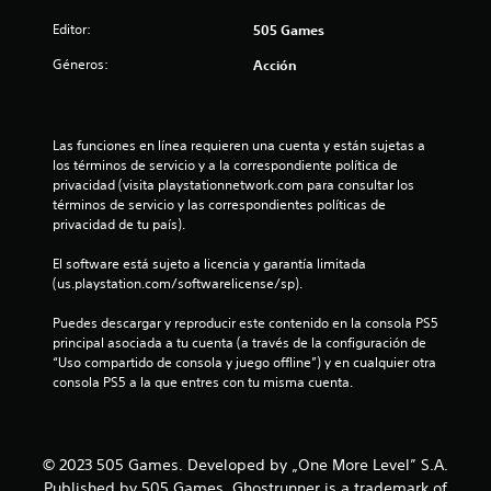
c
Editor:
505 Games
o
Géneros:
Acción
e
s
Las funciones en línea requieren una cuenta y están sujetas a 
los términos de servicio y a la correspondiente política de 
t
privacidad (visita playstationnetwork.com para consultar los 
términos de servicio y las correspondientes políticas de 
r
privacidad de tu país).
e
El software está sujeto a licencia y garantía limitada 
(us.playstation.com/softwarelicense/sp).
l
Puedes descargar y reproducir este contenido en la consola PS5 
l
principal asociada a tu cuenta (a través de la configuración de 
“Uso compartido de consola y juego offline”) y en cualquier otra 
a
consola PS5 a la que entres con tu misma cuenta.
s
e
© 2023 505 Games. Developed by „One More Level” S.A.
Published by 505 Games. Ghostrunner is a trademark of