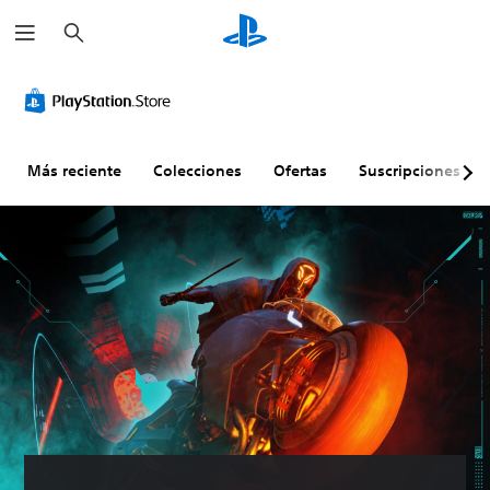
B
u
s
c
a
r
Más reciente
Colecciones
Ofertas
Suscripciones