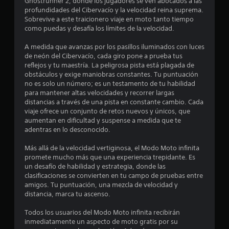
Ghostrunner 2, donde los jugadores se ven abocados a las
m
profundidades del Cibervacío y la velocidad reina suprema.
Sobrevive a este traicionero viaje en moto tanto tiempo
e
como puedas y desafía los límites de la velocidad.
d
A medida que avanzas por los pasillos iluminados con luces
de neón del Cibervacío, cada giro pone a prueba tus
i
reflejos y tu maestría. La peligrosa pista está plagada de
obstáculos y exige maniobras constantes. Tu puntuación
o
no es solo un número; es un testamento de tu habilidad
para mantener altas velocidades y recorrer largas
:
distancias a través de una pista en constante cambio. Cada
viaje ofrece un conjunto de retos nuevos y únicos, que
4
aumentan en dificultad y suspense a medida que te
adentras en lo desconocido.
.
Más allá de la velocidad vertiginosa, el Modo Moto infinita
5
promete mucho más que una experiencia trepidante. Es
un desafío de habilidad y estrategia, donde las
clasificaciones se convierten en tu campo de pruebas entre
8
amigos. Tu puntuación, una mezcla de velocidad y
distancia, marca tu ascenso.
e
Todos los usuarios del Modo Moto infinita recibirán
s
inmediatamente un aspecto de moto gratis por su