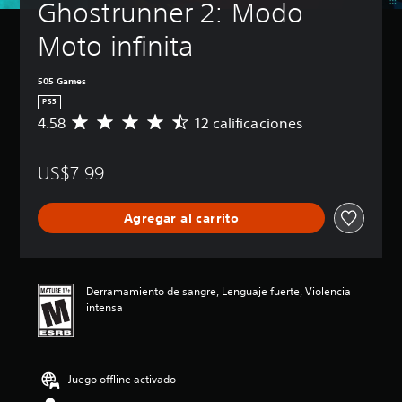
Ghostrunner 2: Modo 
Moto infinita
505 Games
PS5
4.58
12 calificaciones
C
a
l
US$7.99
i
f
i
Agregar al carrito
c
a
c
i
ó
Derramamiento de sangre, Lenguaje fuerte, Violencia
n
intensa
p
r
o
m
Juego offline activado
e
d