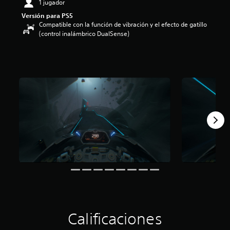
1 jugador
i
Versión para PS5
o
Compatible con la función de vibración y el efecto de gatillo
:
(control inalámbrico DualSense)
4
.
5
8
e
s
t
r
e
l
l
a
s
d
e
c
i
n
c
o
Calificaciones
e
s