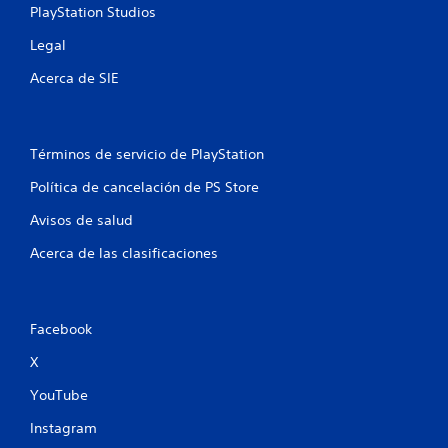
c
PlayStation Studios
a
Legal
l
Acerca de SIE
i
f
Términos de servicio de PlayStation
i
Política de cancelación de PS Store
c
Avisos de salud
Acerca de las clasificaciones
a
c
i
Facebook
X
o
YouTube
n
Instagram
e