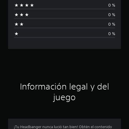
0 %
i
i
o
0 %
n
f
e
0 %
s
i
0 %
c
a
c
i
ó
Información legal y del
n
juego
p
r
o
¡Tu Headbanger nunca lució tan bien! Obtén el contenido