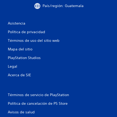
t
País/región: Guatemala
r
e
Asistencia
Política de privacidad
l
Términos de uso del sitio web
l
Mapa del sitio
a
PlayStation Studios
s
Legal
e
Acerca de SIE
n
u
Términos de servicio de PlayStation
n
Política de cancelación de PS Store
t
Avisos de salud