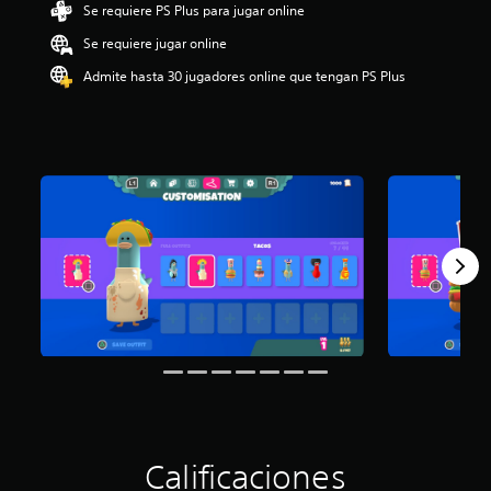
Se requiere PS Plus para jugar online
i
o
Se requiere jugar online
:
5
Admite hasta 30 jugadores online que tengan PS Plus
e
s
t
r
e
l
l
a
s
d
e
c
i
n
c
o
e
s
t
Calificaciones
r
e