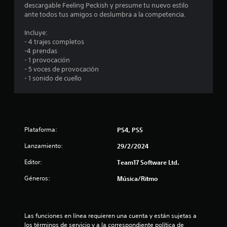
descargable Feeling Peckish y presume tu nuevo estilo
m
ante todos tus amigos o deslumbra a la competencia.
e
Incluye:
- 4 trajes completos
d
-4 prendas
- 1 provocación
i
- 5 voces de provocación
- 1 sonido de cuello
o
:
1
Plataforma:
PS4, PS5
e
Lanzamiento:
29/2/2024
s
Editor:
Team17 Software Ltd.
Géneros:
Música/Ritmo
t
r
Las funciones en línea requieren una cuenta y están sujetas a 
e
los términos de servicio y a la correspondiente política de 