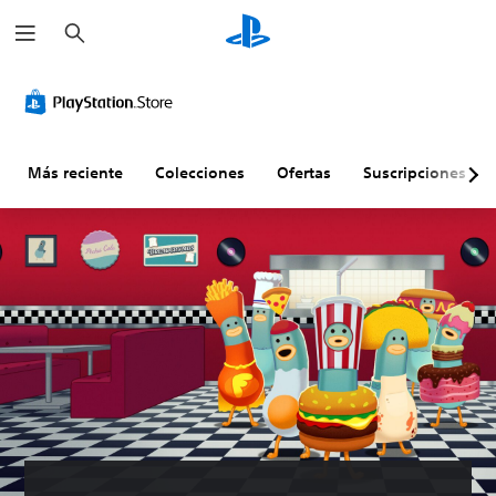
B
u
s
c
a
r
Más reciente
Colecciones
Ofertas
Suscripciones