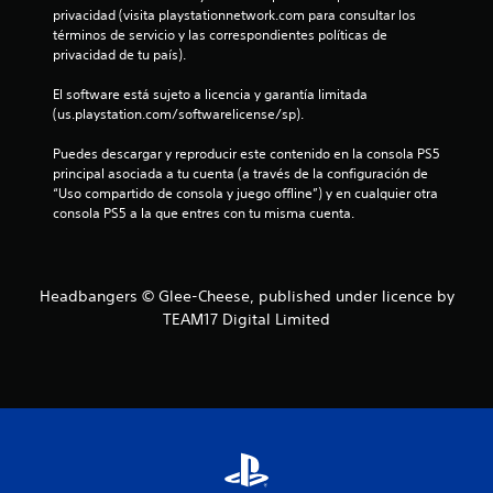
privacidad (visita playstationnetwork.com para consultar los 
l
términos de servicio y las correspondientes políticas de 
privacidad de tu país).
l
El software está sujeto a licencia y garantía limitada 
a
(us.playstation.com/softwarelicense/sp).
d
Puedes descargar y reproducir este contenido en la consola PS5 
principal asociada a tu cuenta (a través de la configuración de 
e
“Uso compartido de consola y juego offline”) y en cualquier otra 
consola PS5 a la que entres con tu misma cuenta.
c
i
Headbangers © Glee-Cheese, published under licence by
n
TEAM17 Digital Limited
c
o
e
s