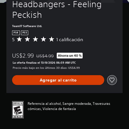
Headbangers - Feeling 
Peckish
Team17 Software Ltd.
PS4
PS5
5
1 calificación
C
a
l
US$2.99
i
US$4.99
Ahorra un 40 %
Rebajado del precio original de US$4.99
f
La oferta finaliza el 13/8/2026 06:59 AM UTC
i
Precio más bajo en los últimos 30 días: US$4.99
c
a
Agregar al carrito
c
i
ó
n
p
Referencia al alcohol, Sangre moderada, Travesuras
r
cómicas, Violencia de fantasía
o
m
e
d