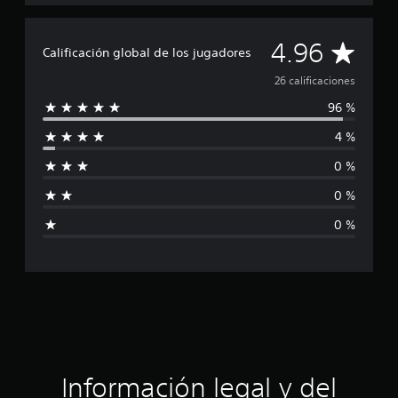
l
d
e
C
4.96
2
Calificación global de los jugadores
6
a
26 calificaciones
c
a
96 %
l
l
i
4 %
i
f
i
0 %
f
c
a
0 %
i
c
0 %
i
c
o
n
a
e
s
c
i
ó
Información legal y del