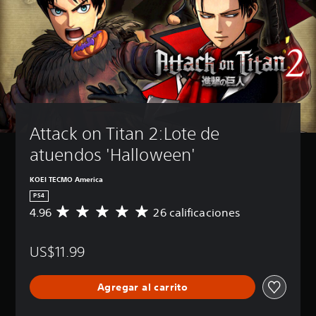
Attack on Titan 2:Lote de 
atuendos 'Halloween'
KOEI TECMO America
PS4
4.96
26 calificaciones
C
a
l
US$11.99
i
f
i
Agregar al carrito
c
a
c