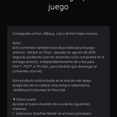
n
juego
p
r
o
Consígueles a Eren, Mikasa, Levi y Armin trajes nuevos.
m
Nota:
Este contenido también está disponible para el juego
e
anterior, 'Attack on Titan', lanzado en agosto de 2016.
Seguirás pudiendo usar los atuendos si los compraste en la
d
entrega anterior, independientemente de si fue para
PS4™, PS3™ o 'PS Vita', pero tendrás que descargar el
i
contenido otra vez.
o
Este producto está incluido en el lote de más abajo.
Asegúrate de no realizar una compra redundante.
:
-Additional Costumes 16 Piece Set
4
▼Cómo usarlo
Accede al nuevo atuendo de una de las siguientes
.
maneras:
1. Selecciona 'Another Mode' en el menú principal y