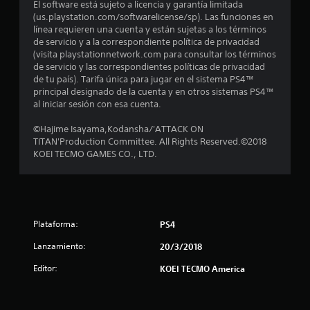
e
El software está sujeto a licencia y garantía limitada
(us.playstation.com/softwarelicense/sp). Las funciones en
c
línea requieren una cuenta y están sujetas a los términos
de servicio y a la correspondiente política de privacidad
i
(visita playstationnetwork.com para consultar los términos
de servicio y las correspondientes políticas de privacidad
n
de tu país). Tarifa única para jugar en el sistema PS4™
principal designado de la cuenta y en otros sistemas PS4™
c
al iniciar sesión con esa cuenta.
o
©Hajime Isayama,Kodansha/'ATTACK ON
TITAN'Production Committee. All Rights Reserved.©2018
e
KOEI TECMO GAMES CO., LTD.
s
t
Plataforma:
PS4
r
Lanzamiento:
20/3/2018
e
Editor:
KOEI TECMO America
l