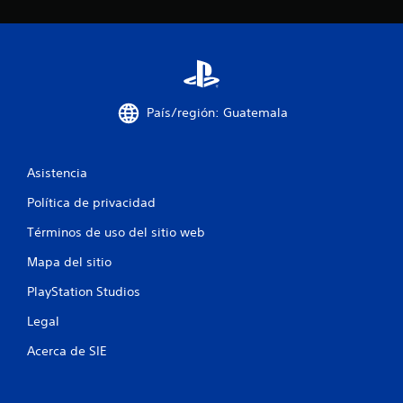
l
a
s
e
País/región: Guatemala
n
u
Asistencia
n
Política de privacidad
t
Términos de uso del sitio web
Mapa del sitio
o
PlayStation Studios
t
Legal
a
Acerca de SIE
l