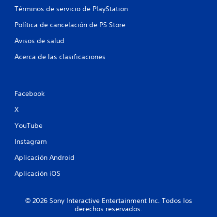
d
Términos de servicio de PlayStation
e
Política de cancelación de PS Store
2
Avisos de salud
6
Acerca de las clasificaciones
c
a
Facebook
l
X
i
YouTube
f
Instagram
Aplicación Android
i
Aplicación iOS
c
a
© 2026 Sony Interactive Entertainment Inc. Todos los
derechos reservados.
c