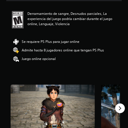
i
ó
Derramamiento de sangre, Desnudos parciales, La
n
experiencia del juego podría cambiar durante el juego
p
online, Lenguaje, Violencia
r
o
m
e
Se requiere PS Plus para jugar online
d
Admite hasta 8 jugadores online que tengan PS Plus
i
o
Juego online opcional
:
4
.
9
6
e
s
t
r
e
l
l
a
s