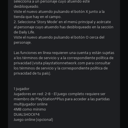
9
selecciona a un personaje cuyo atuendo esté
desbloqueado.
Viste el nuevo atuendo pulsando el botón X junto a la
6
tienda que hay en el campo.
2. Selecciona 'Story Mode' en el menú principal y acércate
e
al personaje cuyo atuendo has desbloqueado en la sección
de Daily Life.
s
Viste el nuevo atuendo pulsando el botón O cerca del
personaje.
t
Las funciones en línea requieren una cuenta y están sujetas
r
a los términos de servicio y a la correspondiente política de
privacidad (visita playstationnetwork.com para consultar
e
los términos de servicio y la correspondiente política de
privacidad de tu país).
l
l
1 jugador
Jugadores en red: 2-8 - El juego completo requiere ser
a
miembro de PlayStation®Plus para acceder a las partidas
multijugador online
s
4MB como mínimo
DUALSHOCK®4
d
Juego online (opcional)