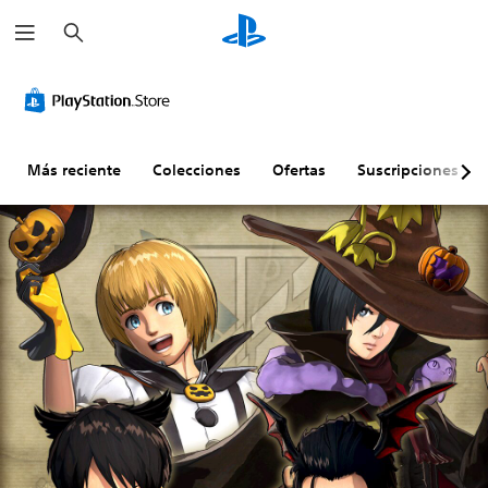
B
u
s
c
a
r
Más reciente
Colecciones
Ofertas
Suscripciones