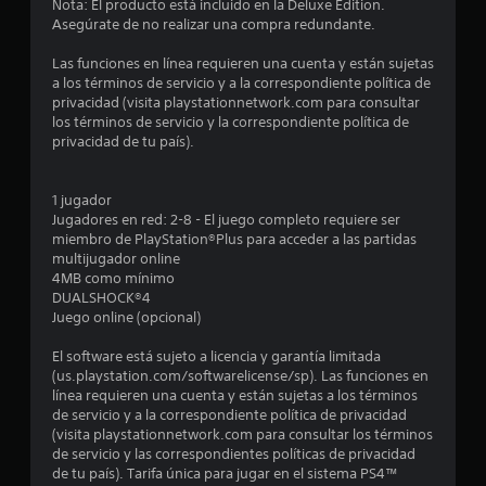
6
Nota: El producto está incluido en la Deluxe Edition.
Asegúrate de no realizar una compra redundante.
7
Las funciones en línea requieren una cuenta y están sujetas
a los términos de servicio y a la correspondiente política de
e
privacidad (visita playstationnetwork.com para consultar
los términos de servicio y la correspondiente política de
s
privacidad de tu país).
t
1 jugador
r
Jugadores en red: 2-8 - El juego completo requiere ser
miembro de PlayStation®Plus para acceder a las partidas
e
multijugador online
4MB como mínimo
l
DUALSHOCK®4
Juego online (opcional)
l
El software está sujeto a licencia y garantía limitada
a
(us.playstation.com/softwarelicense/sp). Las funciones en
línea requieren una cuenta y están sujetas a los términos
s
de servicio y a la correspondiente política de privacidad
(visita playstationnetwork.com para consultar los términos
d
de servicio y las correspondientes políticas de privacidad
de tu país). Tarifa única para jugar en el sistema PS4™