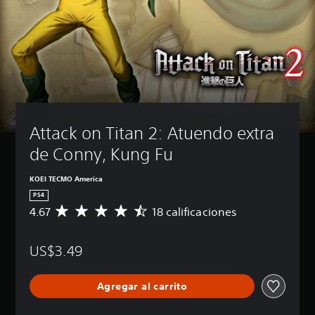
Attack on Titan 2: Atuendo extra 
de Conny, Kung Fu
KOEI TECMO America
PS4
4.67
18 calificaciones
C
a
l
US$3.49
i
f
i
Agregar al carrito
c
a
c