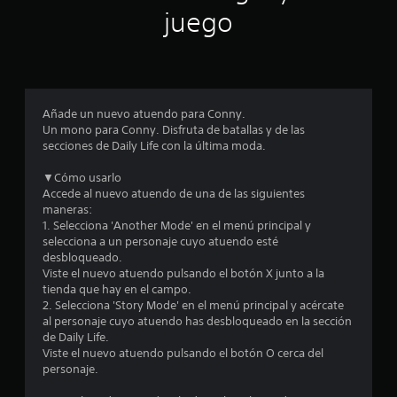
n
juego
p
r
o
Añade un nuevo atuendo para Conny.
Un mono para Conny. Disfruta de batallas y de las
m
secciones de Daily Life con la última moda.
e
▼Cómo usarlo
Accede al nuevo atuendo de una de las siguientes
d
maneras:
1. Selecciona 'Another Mode' en el menú principal y
i
selecciona a un personaje cuyo atuendo esté
desbloqueado.
o
Viste el nuevo atuendo pulsando el botón X junto a la
tienda que hay en el campo.
:
2. Selecciona 'Story Mode' en el menú principal y acércate
al personaje cuyo atuendo has desbloqueado en la sección
4
de Daily Life.
Viste el nuevo atuendo pulsando el botón O cerca del
.
personaje.