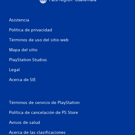
l
a
Asistencia
s
Política de privacidad
e
Términos de uso del sitio web
n
Mapa del sitio
u
PlayStation Studios
n
Legal
t
Acerca de SIE
o
t
Términos de servicio de PlayStation
a
Política de cancelación de PS Store
l
Avisos de salud
Acerca de las clasificaciones