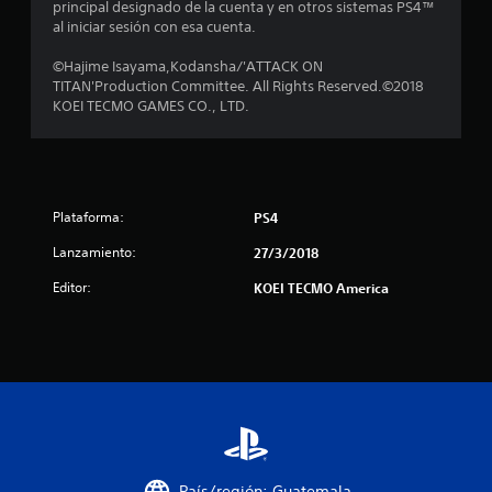
e
principal designado de la cuenta y en otros sistemas PS4™
al iniciar sesión con esa cuenta.
c
©Hajime Isayama,Kodansha/'ATTACK ON
i
TITAN'Production Committee. All Rights Reserved.©2018
KOEI TECMO GAMES CO., LTD.
n
c
o
Plataforma:
PS4
e
Lanzamiento:
27/3/2018
s
Editor:
KOEI TECMO America
t
r
e
l
País/región: Guatemala