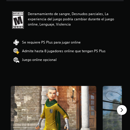
i
ó
Derramamiento de sangre, Desnudos parciales, La
n
experiencia del juego podría cambiar durante el juego
p
online, Lenguaje, Violencia
r
o
m
e
Se requiere PS Plus para jugar online
d
Admite hasta 8 jugadores online que tengan PS Plus
i
o
Juego online opcional
:
4
.
6
7
e
s
t
r
e
l
l
a
s