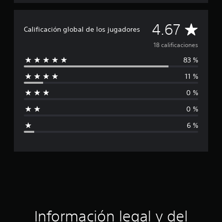
l
d
e
C
4.67
1
Calificación global de los jugadores
8
a
18 calificaciones
c
a
83 %
l
l
i
11 %
i
f
i
0 %
f
c
a
0 %
i
c
6 %
i
c
o
n
a
e
s
c
i
ó
Información legal y del