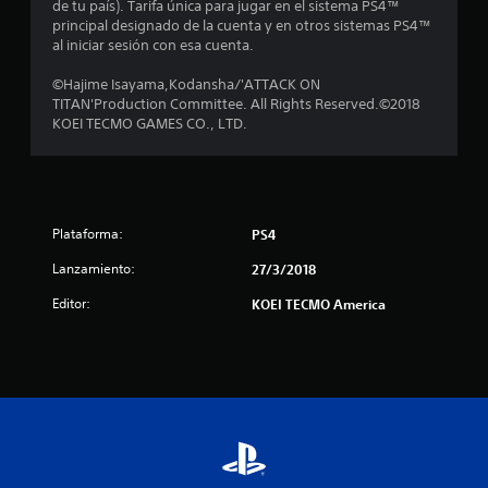
de tu país). Tarifa única para jugar en el sistema PS4™
c
principal designado de la cuenta y en otros sistemas PS4™
al iniciar sesión con esa cuenta.
i
©Hajime Isayama,Kodansha/'ATTACK ON
n
TITAN'Production Committee. All Rights Reserved.©2018
KOEI TECMO GAMES CO., LTD.
c
o
e
Plataforma:
PS4
s
Lanzamiento:
27/3/2018
t
Editor:
KOEI TECMO America
r
e
l
l