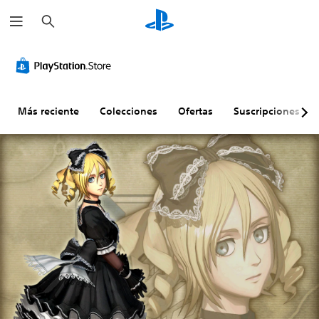
B
u
s
c
a
r
Más reciente
Colecciones
Ofertas
Suscripciones