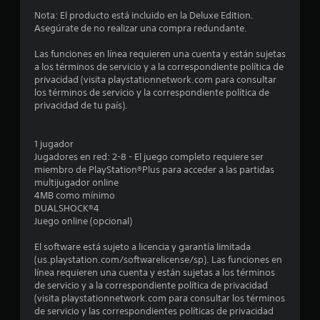
9
Nota: El producto está incluido en la Deluxe Edition.
Asegúrate de no realizar una compra redundante.
e
Las funciones en línea requieren una cuenta y están sujetas
a los términos de servicio y a la correspondiente política de
s
privacidad (visita playstationnetwork.com para consultar
los términos de servicio y la correspondiente política de
t
privacidad de tu país).
r
1 jugador
e
Jugadores en red: 2-8 - El juego completo requiere ser
miembro de PlayStation®Plus para acceder a las partidas
l
multijugador online
4MB como mínimo
l
DUALSHOCK®4
Juego online (opcional)
a
El software está sujeto a licencia y garantía limitada
s
(us.playstation.com/softwarelicense/sp). Las funciones en
línea requieren una cuenta y están sujetas a los términos
d
de servicio y a la correspondiente política de privacidad
(visita playstationnetwork.com para consultar los términos
e
de servicio y las correspondientes políticas de privacidad