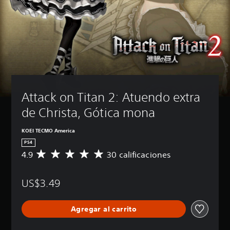
Attack on Titan 2: Atuendo extra 
de Christa, Gótica mona
KOEI TECMO America
PS4
4.9
30 calificaciones
C
a
l
US$3.49
i
f
i
Agregar al carrito
c
a
c