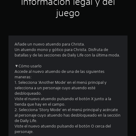
Información legal y del
n
juego
p
r
o
Añade un nuevo atuendo para Christa.
Un atuendo mono y gótico para Christa. Disfruta de
m
batallas y de las secciones de Daily Life con la última moda.
e
▼Cómo usarlo
Accede al nuevo atuendo de una de las siguientes
d
maneras:
1. Selecciona 'Another Mode' en el menú principal y
i
selecciona a un personaje cuyo atuendo esté
desbloqueado.
o
Viste el nuevo atuendo pulsando el botón X junto a la
tienda que hay en el campo.
:
2. Selecciona 'Story Mode' en el menú principal y acércate
al personaje cuyo atuendo has desbloqueado en la sección
4
de Daily Life.
Viste el nuevo atuendo pulsando el botón O cerca del
.
personaje.