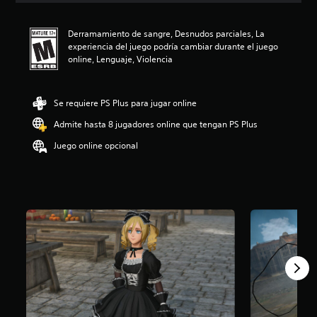
i
ó
Derramamiento de sangre, Desnudos parciales, La
n
experiencia del juego podría cambiar durante el juego
p
online, Lenguaje, Violencia
r
o
m
e
Se requiere PS Plus para jugar online
d
Admite hasta 8 jugadores online que tengan PS Plus
i
o
Juego online opcional
:
4
.
9
e
s
t
r
e
l
l
a
s
d