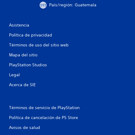
a
País/región: Guatemala
s
Asistencia
e
Política de privacidad
n
Términos de uso del sitio web
u
Mapa del sitio
n
PlayStation Studios
t
Legal
o
Acerca de SIE
t
a
Términos de servicio de PlayStation
l
Política de cancelación de PS Store
d
Avisos de salud