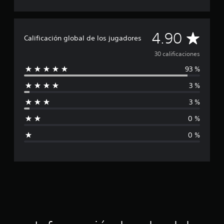
d
e
3
0
C
4.90
c
Calificación global de los jugadores
a
a
30 calificaciones
l
i
93 %
l
f
i
3 %
i
c
a
3 %
f
c
i
0 %
i
o
0 %
n
c
e
s
a
c
i
ó