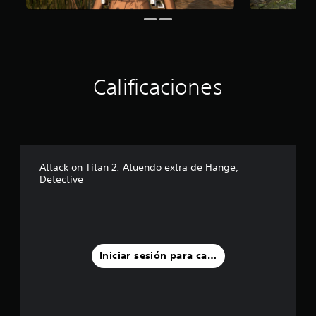
d
e
c
i
n
c
Calificaciones
o
e
s
t
r
e
l
Attack on Titan 2: Atuendo extra de Hange,
l
Detective
a
s
e
n
u
n
Iniciar sesión para calificar
t
o
t
a