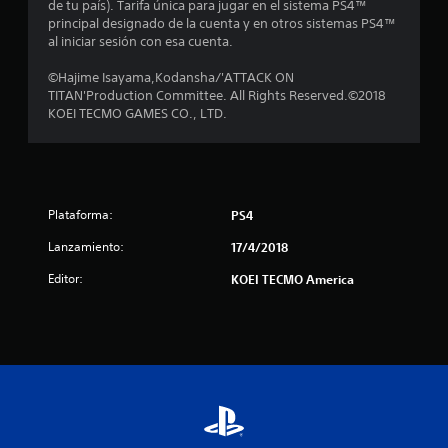
de tu país). Tarifa única para jugar en el sistema PS4™
e
principal designado de la cuenta y en otros sistemas PS4™
al iniciar sesión con esa cuenta.
c
©Hajime Isayama,Kodansha/'ATTACK ON
i
TITAN'Production Committee. All Rights Reserved.©2018
KOEI TECMO GAMES CO., LTD.
n
c
o
Plataforma:
PS4
e
Lanzamiento:
17/4/2018
s
Editor:
KOEI TECMO America
t
r
e
l