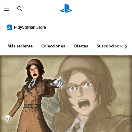
B
u
s
c
a
r
Más reciente
Colecciones
Ofertas
Suscripciones