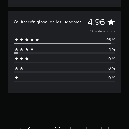
l
d
e
2
C
4.96
3
Calificación global de los jugadores
c
a
23 calificaciones
a
l
96 %
l
i
f
4 %
i
i
c
0 %
f
a
c
0 %
i
i
0 %
o
c
n
e
a
s
c
i
ó