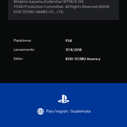
©Hajime Isayama,Kodansha/'ATTACK ON
e
TITAN'Production Committee. All Rights Reserved.©2018
KOEI TECMO GAMES CO., LTD.
c
i
n
Plataforma:
PS4
c
Lanzamiento:
17/4/2018
o
Editor:
KOEI TECMO America
e
s
t
r
e
País/región: Guatemala
l