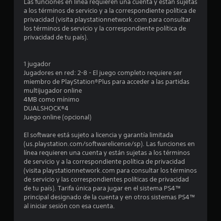
Las funciones en línea requieren una cuenta y están sujetas
3
a los términos de servicio y a la correspondiente política de
privacidad (visita playstationnetwork.com para consultar
los términos de servicio y la correspondiente política de
3
privacidad de tu país).
e
1 jugador
s
Jugadores en red: 2-8 - El juego completo requiere ser
miembro de PlayStation®Plus para acceder a las partidas
t
multijugador online
4MB como mínimo
r
DUALSHOCK®4
Juego online (opcional)
e
El software está sujeto a licencia y garantía limitada
l
(us.playstation.com/softwarelicense/sp). Las funciones en
línea requieren una cuenta y están sujetas a los términos
l
de servicio y a la correspondiente política de privacidad
(visita playstationnetwork.com para consultar los términos
a
de servicio y las correspondientes políticas de privacidad
de tu país). Tarifa única para jugar en el sistema PS4™
s
principal designado de la cuenta y en otros sistemas PS4™
al iniciar sesión con esa cuenta.
d