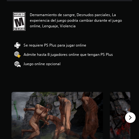
i
ó
Derramamiento de sangre, Desnudos parciales, La
n
experiencia del juego podría cambiar durante el juego
p
online, Lenguaje, Violencia
r
o
m
e
Se requiere PS Plus para jugar online
d
Admite hasta 8 jugadores online que tengan PS Plus
i
o
Juego online opcional
:
4
.
3
3
e
s
t
r
e
l
l
a
s