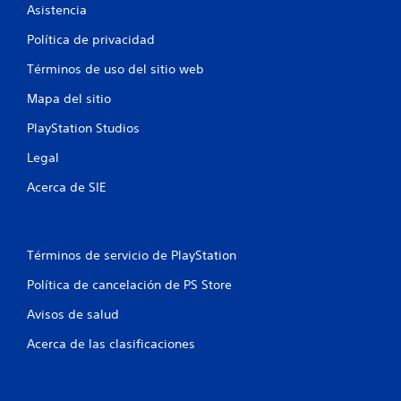
Asistencia
l
Política de privacidad
a
Términos de uso del sitio web
s
Mapa del sitio
e
PlayStation Studios
n
Legal
u
Acerca de SIE
n
t
Términos de servicio de PlayStation
o
Política de cancelación de PS Store
t
Avisos de salud
a
Acerca de las clasificaciones
l