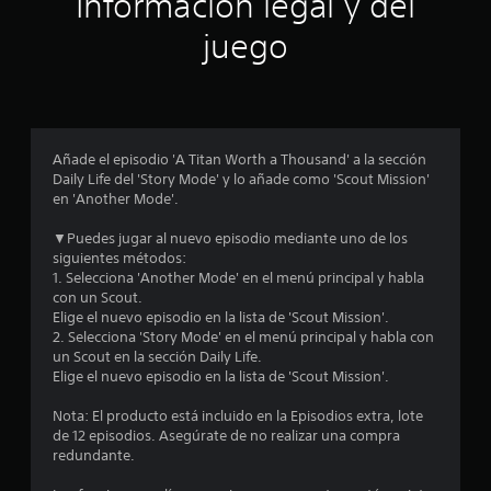
Información legal y del
n
juego
p
r
o
Añade el episodio 'A Titan Worth a Thousand' a la sección
Daily Life del 'Story Mode' y lo añade como 'Scout Mission'
m
en 'Another Mode'.
e
▼Puedes jugar al nuevo episodio mediante uno de los
siguientes métodos:
d
1. Selecciona 'Another Mode' en el menú principal y habla
con un Scout.
i
Elige el nuevo episodio en la lista de 'Scout Mission'.
2. Selecciona 'Story Mode' en el menú principal y habla con
o
un Scout en la sección Daily Life.
Elige el nuevo episodio en la lista de 'Scout Mission'.
:
Nota: El producto está incluido en la Episodios extra, lote
4
de 12 episodios. Asegúrate de no realizar una compra
redundante.
.