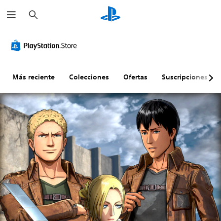
B
u
s
c
a
r
Más reciente
Colecciones
Ofertas
Suscripciones