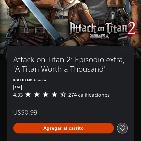
Attack on Titan 2: Episodio extra, 
'A Titan Worth a Thousand'
KOEI TECMO America
PS4
4.33
274 calificaciones
C
a
l
US$0.99
i
f
i
Agregar al carrito
c
a
c