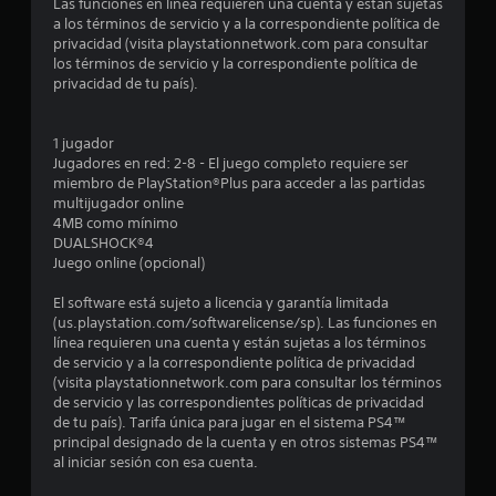
Las funciones en línea requieren una cuenta y están sujetas
5
a los términos de servicio y a la correspondiente política de
privacidad (visita playstationnetwork.com para consultar
los términos de servicio y la correspondiente política de
4
privacidad de tu país).
e
1 jugador
s
Jugadores en red: 2-8 - El juego completo requiere ser
miembro de PlayStation®Plus para acceder a las partidas
t
multijugador online
4MB como mínimo
r
DUALSHOCK®4
Juego online (opcional)
e
El software está sujeto a licencia y garantía limitada
l
(us.playstation.com/softwarelicense/sp). Las funciones en
línea requieren una cuenta y están sujetas a los términos
l
de servicio y a la correspondiente política de privacidad
(visita playstationnetwork.com para consultar los términos
a
de servicio y las correspondientes políticas de privacidad
de tu país). Tarifa única para jugar en el sistema PS4™
s
principal designado de la cuenta y en otros sistemas PS4™
al iniciar sesión con esa cuenta.
d