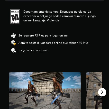
i
ó
Derramamiento de sangre, Desnudos parciales, La
n
experiencia del juego podría cambiar durante el juego
p
online, Lenguaje, Violencia
r
o
m
e
Se requiere PS Plus para jugar online
d
Admite hasta 8 jugadores online que tengan PS Plus
i
o
Juego online opcional
:
4
.
5
4
e
s
t
r
e
l
l
a
s