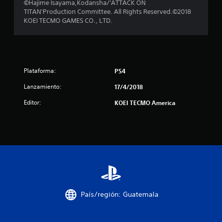
©Hajime Isayama,Kodansha/'ATTACK ON
e
TITAN'Production Committee. All Rights Reserved.©2018
KOEI TECMO GAMES CO., LTD.
c
i
n
Plataforma:
PS4
c
Lanzamiento:
17/4/2018
o
Editor:
KOEI TECMO America
e
s
t
r
e
País/región: Guatemala
l