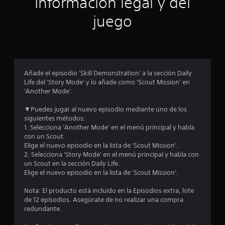
Información legal y del
n
juego
p
r
o
Añade el episodio 'Skill Demonstration' a la sección Daily
Life del 'Story Mode' y lo añade como 'Scout Mission' en
m
'Another Mode'.
e
▼Puedes jugar al nuevo episodio mediante uno de los
siguientes métodos:
d
1. Selecciona 'Another Mode' en el menú principal y habla
con un Scout.
i
Elige el nuevo episodio en la lista de 'Scout Mission'.
2. Selecciona 'Story Mode' en el menú principal y habla con
o
un Scout en la sección Daily Life.
Elige el nuevo episodio en la lista de 'Scout Mission'.
:
Nota: El producto está incluido en la Episodios extra, lote
4
de 12 episodios. Asegúrate de no realizar una compra
redundante.
.