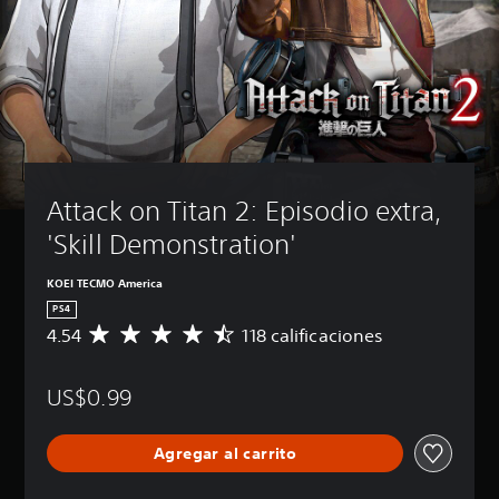
Attack on Titan 2: Episodio extra, 
'Skill Demonstration'
KOEI TECMO America
PS4
4.54
118 calificaciones
C
a
l
US$0.99
i
f
i
Agregar al carrito
c
a
c