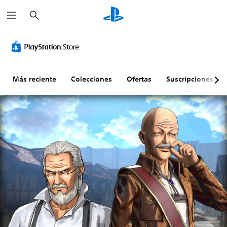
B
u
s
c
a
r
Más reciente
Colecciones
Ofertas
Suscripciones