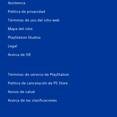
Asistencia
l
Política de privacidad
a
Términos de uso del sitio web
s
Mapa del sitio
e
PlayStation Studios
n
Legal
u
Acerca de SIE
n
t
Términos de servicio de PlayStation
o
Política de cancelación de PS Store
t
Avisos de salud
a
Acerca de las clasificaciones
l