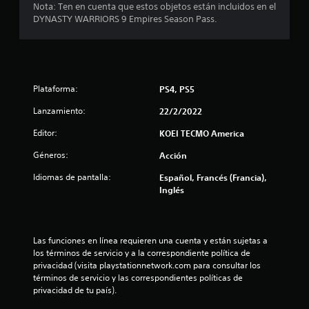
Nota: Ten en cuenta que estos objetos están incluidos en el
4
DYNASTY WARRIORS 9 Empires Season Pass.
.
8
Plataforma:
PS4, PS5
7
Lanzamiento:
22/2/2022
e
Editor:
KOEI TECMO America
s
Géneros:
Acción
t
Idiomas de pantalla:
Español, Francés (Francia),
Inglés
r
e
Las funciones en línea requieren una cuenta y están sujetas a 
l
los términos de servicio y a la correspondiente política de 
privacidad (visita playstationnetwork.com para consultar los 
l
términos de servicio y las correspondientes políticas de 
privacidad de tu país).
a