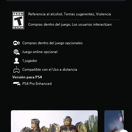
i
ó
Referencia al alcohol, Temas sugerentes, Violencia
n
p
Compras dentro del juego, Los usuarios interactúan
r
o
m
e
Compras dentro del juego opcionales
d
Juego online opcional
i
o
1 jugador
:
4
Compatible con el Uso a distancia
.
Versión para PS4
8
PS4 Pro Enhanced
7
e
s
t
r
e
l
l
a
s