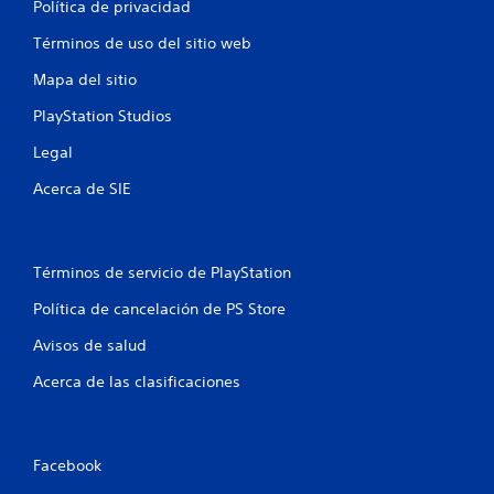
Política de privacidad
e
Términos de uso del sitio web
l
Mapa del sitio
l
PlayStation Studios
a
Legal
s
Acerca de SIE
e
n
Términos de servicio de PlayStation
u
Política de cancelación de PS Store
Avisos de salud
n
Acerca de las clasificaciones
t
o
Facebook
t