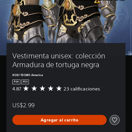
Vestimenta unisex: colección 
Armadura de tortuga negra
KOEI TECMO America
PS4
PS5
4.87
23 calificaciones
C
a
l
US$2.99
i
f
i
Agregar al carrito
c
a
c