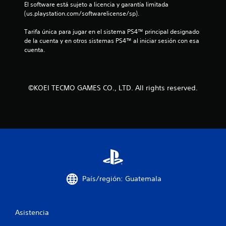
El software está sujeto a licencia y garantía limitada 
s
(us.playstation.com/softwarelicense/sp).
d
Tarifa única para jugar en el sistema PS4™ principal designado 
de la cuenta y en otros sistemas PS4™ al iniciar sesión con esa 
e
cuenta.
c
i
©KOEI TECMO GAMES CO., LTD. All rights reserved.
n
c
o
e
s
País/región: Guatemala
t
Asistencia
r