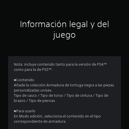
c
i
ó
Información legal y del
n
juego
p
r
o
Nota: incluye contenido tanto para la versión de PS4™
como para la de PS5™.
m
■Contenido
e
Añade la colección Armadura de tortuga negra a las piezas
personalizadas unisex.
d
Tipo de casco / Tipo de torso / Tipo de cintura / Tipo de
brazos / Tipo de piernas
i
■Para usarlo
o
En Modo edición, selecciona el contenido en el tipo
correspondiente de armadura.
: