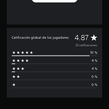
l
d
e
2
3
c
a
l
C
i
4.87
Calificación global de los jugadores
f
a
i
23 calificaciones
c
91 %
l
a
c
4 %
i
i
o
4 %
n
f
e
0 %
s
i
0 %
c
a