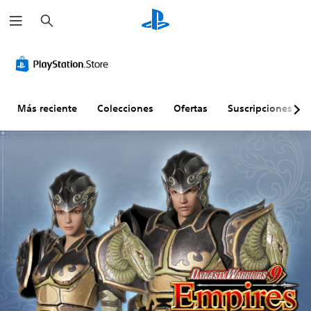
B
u
s
c
a
r
Más reciente
Colecciones
Ofertas
Suscripciones