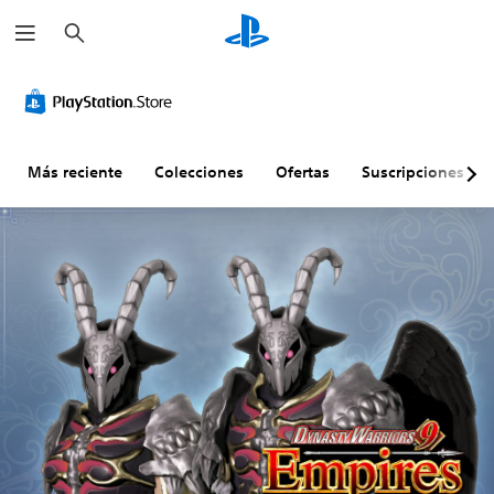
B
u
s
c
a
r
Más reciente
Colecciones
Ofertas
Suscripciones