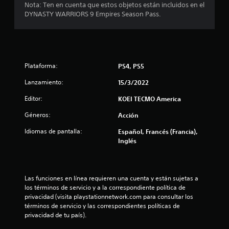
Nota: Ten en cuenta que estos objetos están incluidos en el
4
DYNASTY WARRIORS 9 Empires Season Pass.
.
8
Plataforma:
PS4, PS5
4
Lanzamiento:
15/3/2022
e
Editor:
KOEI TECMO America
s
Géneros:
Acción
t
Idiomas de pantalla:
Español, Francés (Francia),
Inglés
r
e
Las funciones en línea requieren una cuenta y están sujetas a 
l
los términos de servicio y a la correspondiente política de 
privacidad (visita playstationnetwork.com para consultar los 
l
términos de servicio y las correspondientes políticas de 
privacidad de tu país).
a