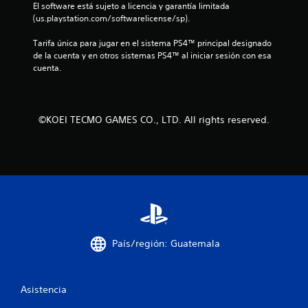
El software está sujeto a licencia y garantía limitada 
s
(us.playstation.com/softwarelicense/sp).
d
Tarifa única para jugar en el sistema PS4™ principal designado 
de la cuenta y en otros sistemas PS4™ al iniciar sesión con esa 
e
cuenta.
c
i
©KOEI TECMO GAMES CO., LTD. All rights reserved.
n
c
o
e
s
País/región: Guatemala
t
Asistencia
r