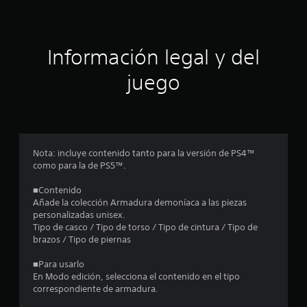
c
i
ó
Información legal y del
n
juego
p
r
o
Nota: incluye contenido tanto para la versión de PS4™
como para la de PS5™.
m
■Contenido
e
Añade la colección Armadura demoníaca a las piezas
personalizadas unisex.
d
Tipo de casco / Tipo de torso / Tipo de cintura / Tipo de
brazos / Tipo de piernas
i
■Para usarlo
o
En Modo edición, selecciona el contenido en el tipo
correspondiente de armadura.
: