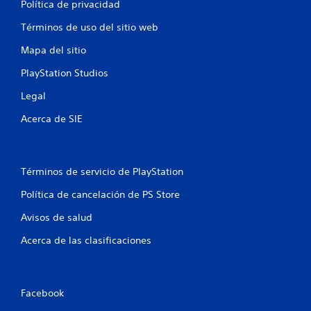
Política de privacidad
e
Términos de uso del sitio web
l
Mapa del sitio
l
PlayStation Studios
a
Legal
s
Acerca de SIE
e
n
Términos de servicio de PlayStation
u
Política de cancelación de PS Store
Avisos de salud
n
Acerca de las clasificaciones
t
o
Facebook
t