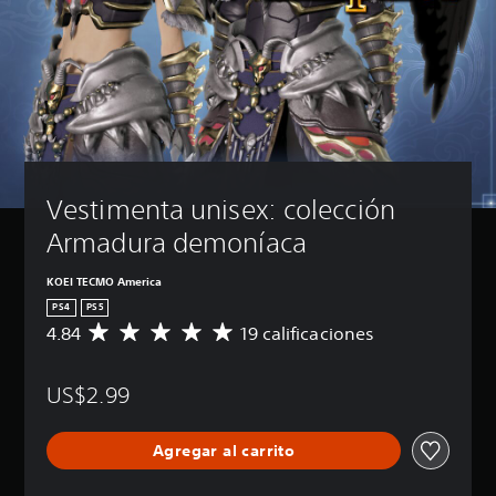
Vestimenta unisex: colección 
Armadura demoníaca
KOEI TECMO America
PS4
PS5
4.84
19 calificaciones
C
a
l
US$2.99
i
f
i
Agregar al carrito
c
a
c