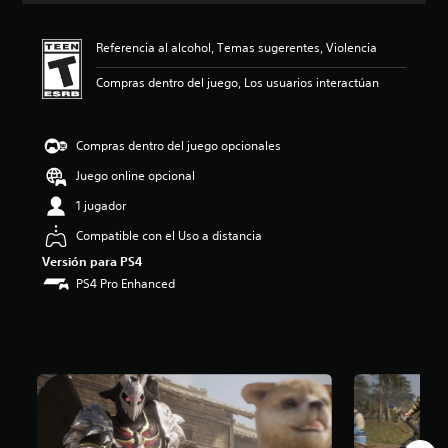
i
ó
Referencia al alcohol, Temas sugerentes, Violencia
n
p
Compras dentro del juego, Los usuarios interactúan
r
o
m
e
Compras dentro del juego opcionales
d
Juego online opcional
i
o
1 jugador
:
4
Compatible con el Uso a distancia
.
Versión para PS4
8
PS4 Pro Enhanced
4
e
s
t
r
e
l
l
a
s