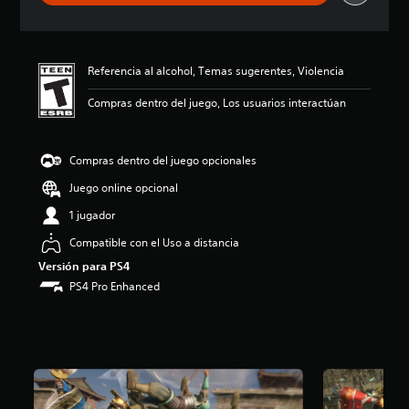
a
c
i
ó
Referencia al alcohol, Temas sugerentes, Violencia
n
p
Compras dentro del juego, Los usuarios interactúan
r
o
m
e
Compras dentro del juego opcionales
d
Juego online opcional
i
o
1 jugador
:
4
Compatible con el Uso a distancia
.
Versión para PS4
7
PS4 Pro Enhanced
9
e
s
t
r
e
l
l