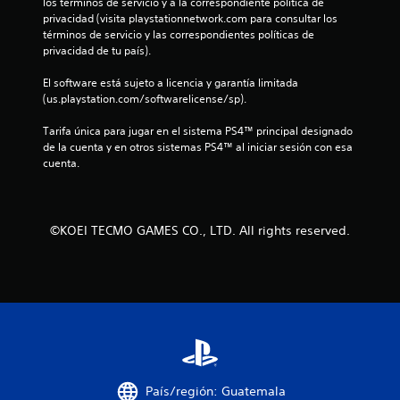
los términos de servicio y a la correspondiente política de 
a
privacidad (visita playstationnetwork.com para consultar los 
términos de servicio y las correspondientes políticas de 
s
privacidad de tu país).
d
El software está sujeto a licencia y garantía limitada 
(us.playstation.com/softwarelicense/sp).
e
Tarifa única para jugar en el sistema PS4™ principal designado 
c
de la cuenta y en otros sistemas PS4™ al iniciar sesión con esa 
cuenta.
i
n
©KOEI TECMO GAMES CO., LTD. All rights reserved.
c
o
e
s
t
País/región: Guatemala