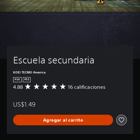
Escuela secundaria
KOEI TECMO America
PS4
PS5
4.88
16 calificaciones
C
a
l
US$1.49
i
f
i
Agregar al carrito
c
a
c
i