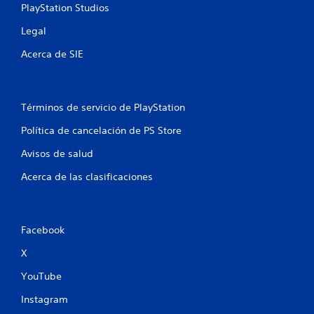
PlayStation Studios
l
Legal
l
Acerca de SIE
a
s
Términos de servicio de PlayStation
e
Política de cancelación de PS Store
n
Avisos de salud
u
Acerca de las clasificaciones
n
t
Facebook
o
X
t
YouTube
a
Instagram