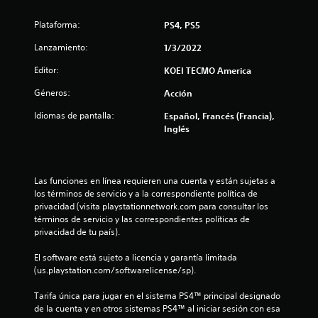
.
Plataforma:
PS4, PS5
8
Lanzamiento:
1/3/2022
8
Editor:
KOEI TECMO America
Géneros:
Acción
e
Idiomas de pantalla:
Español, Francés (Francia),
s
Inglés
t
r
Las funciones en línea requieren una cuenta y están sujetas a 
los términos de servicio y a la correspondiente política de 
e
privacidad (visita playstationnetwork.com para consultar los 
términos de servicio y las correspondientes políticas de 
l
privacidad de tu país).
l
El software está sujeto a licencia y garantía limitada 
(us.playstation.com/softwarelicense/sp).
a
Tarifa única para jugar en el sistema PS4™ principal designado 
s
de la cuenta y en otros sistemas PS4™ al iniciar sesión con esa 