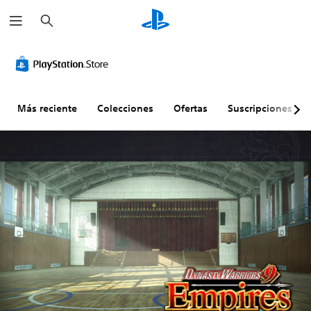
B
u
s
c
a
r
Más reciente
Colecciones
Ofertas
Suscripciones