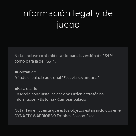
ó
Información legal y del
n
juego
p
r
o
Nota: incluye contenido tanto para la versión de PS4™
como para la de PS5™.
m
■Contenido
e
Añade el palacio adicional "Escuela secundaria".
d
■Para usarlo
En Modo conquista, selecciona Orden estratégica -
i
Información - Sistema - Cambiar palacio.
o
Nota: Ten en cuenta que estos objetos están incluidos en el
DYNASTY WARRIORS 9 Empires Season Pass.
:
4