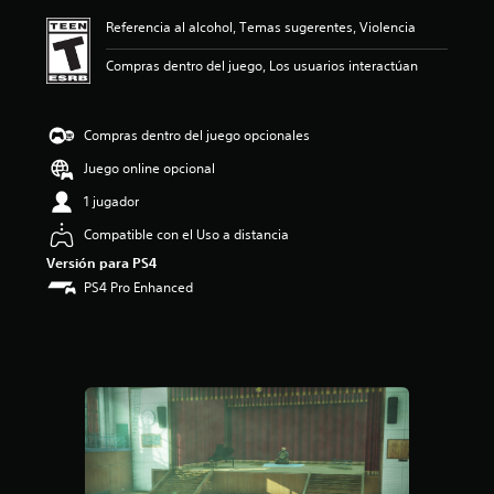
ó
Referencia al alcohol, Temas sugerentes, Violencia
n
p
Compras dentro del juego, Los usuarios interactúan
r
o
m
e
Compras dentro del juego opcionales
d
Juego online opcional
i
o
1 jugador
:
4
Compatible con el Uso a distancia
.
Versión para PS4
8
PS4 Pro Enhanced
8
e
s
t
r
e
l
l
a
s
d