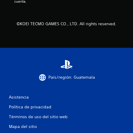
cuenta.
d
e
©KOEI TECMO GAMES CO., LTD. All rights reserved.
c
i
n
c
o
País/región: Guatemala
e
s
Asistencia
t
Política de privacidad
r
Términos de uso del sitio web
e
Mapa del sitio