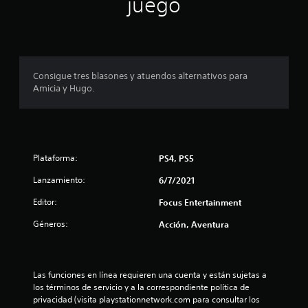
juego
i
c
p
a
c
r
i
o
o
Consigue tres blasones y atuendos alternativos para
n
Amicia y Hugo.
e
m
s
e
d
Plataforma:
PS4, PS5
i
Lanzamiento:
6/7/2021
o
Editor:
Focus Entertainment
:
Géneros:
Acción, Aventura
4
.
Las funciones en línea requieren una cuenta y están sujetas a 
los términos de servicio y a la correspondiente política de 
8
privacidad (visita playstationnetwork.com para consultar los 