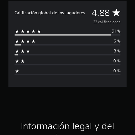
t
r
C
4.88
e
Calificación global de los jugadores
l
a
32 calificaciones
l
a
91 %
l
s
e
6 %
i
n
u
3 %
f
n
t
0 %
i
o
0 %
t
c
a
l
d
a
e
3
c
2
c
i
a
l
ó
Información legal y del
i
f
n