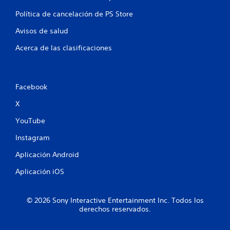
a
Política de cancelación de PS Store
s
Avisos de salud
e
Acerca de las clasificaciones
n
u
Facebook
n
X
YouTube
t
Instagram
o
Aplicación Android
t
Aplicación iOS
a
l
© 2026 Sony Interactive Entertainment Inc. Todos los
derechos reservados.
d