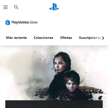
B
u
s
c
a
r
Más reciente
Colecciones
Ofertas
Suscripciones