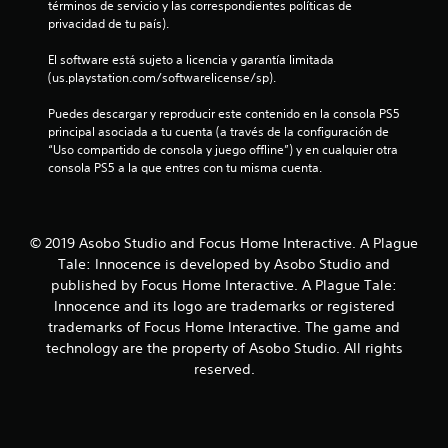
términos de servicio y las correspondientes políticas de 
8
privacidad de tu país).
El software está sujeto a licencia y garantía limitada 
e
(us.playstation.com/softwarelicense/sp).
s
Puedes descargar y reproducir este contenido en la consola PS5 
principal asociada a tu cuenta (a través de la configuración de 
t
“Uso compartido de consola y juego offline”) y en cualquier otra 
consola PS5 a la que entres con tu misma cuenta.
r
e
© 2019 Asobo Studio and Focus Home Interactive. A Plague
l
Tale: Innocence is developed by Asobo Studio and
l
published by Focus Home Interactive. A Plague Tale:
Innocence and its logo are trademarks or registered
a
trademarks of Focus Home Interactive. The game and
technology are the property of Asobo Studio. All rights
s
reserved.
d
e