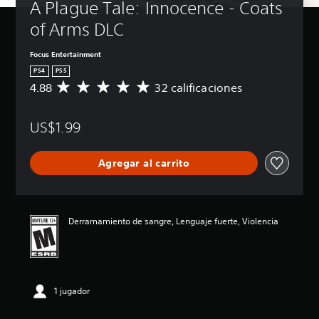
A Plague Tale: Innocence - Coats 
of Arms DLC
Focus Entertainment
PS4
PS5
4.88
32 calificaciones
C
a
l
US$1.99
i
f
i
Agregar al carrito
c
a
c
i
ó
Derramamiento de sangre, Lenguaje fuerte, Violencia
n
p
r
o
m
1 jugador
e
d
i