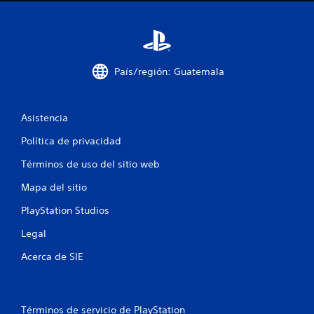
c
i
n
País/región: Guatemala
c
o
Asistencia
Política de privacidad
e
Términos de uso del sitio web
s
Mapa del sitio
t
PlayStation Studios
r
Legal
e
Acerca de SIE
l
l
Términos de servicio de PlayStation