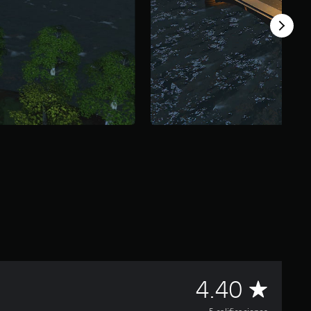
C
4.40