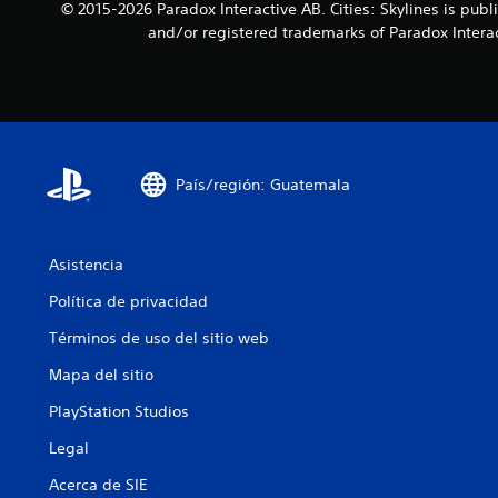
© 2015-2026 Paradox Interactive AB. Cities: Skylines is p
and/or registered trademarks of Paradox Interact
País/región: Guatemala
Asistencia
Política de privacidad
Términos de uso del sitio web
Mapa del sitio
PlayStation Studios
Legal
Acerca de SIE