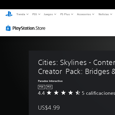
Tienda
PS5
Juegos
PS Plus
Accesorios
Noticias
Cities: Skylines - Conte
Creator  Pack: Bridges 
Paradox Interactive
PS4
PS5
4.4
5 calificacione
C
a
l
US$4.99
i
f