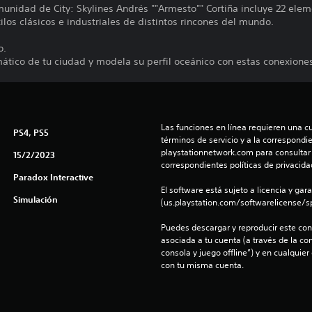
munidad de City: Skylines Andrés ""Armesto"" Cortiña incluye 22 ele
los clásicos e industriales de distintos rincones del mundo.
o.
ático de tu ciudad y modela su perfil oceánico con estas conexiones
Las funciones en línea requieren una cu
PS4, PS5
términos de servicio y a la correspondien
playstationnetwork.com para consultar l
15/2/2023
correspondientes políticas de privacidad
Paradox Interactive
El software está sujeto a licencia y gara
Simulación
(us.playstation.com/softwarelicense/sp
Puedes descargar y reproducir este cont
asociada a tu cuenta (a través de la co
consola y juego offline”) y en cualquier
con tu misma cuenta.