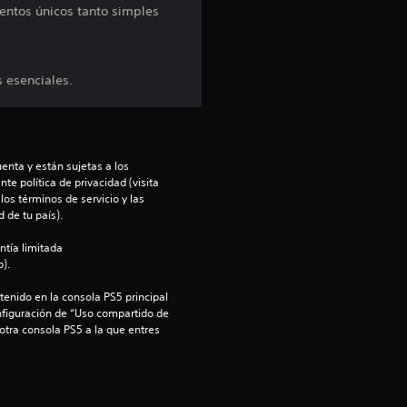
mentos únicos tanto simples
p
r
 esenciales.
o
m
e
enta y están sujetas a los 
te política de privacidad (visita 
os términos de servicio y las 
d
 de tu país).
i
ntía limitada 
).
o
enido en la consola PS5 principal 
nfiguración de “Uso compartido de 
:
 otra consola PS5 a la que entres 
4
.