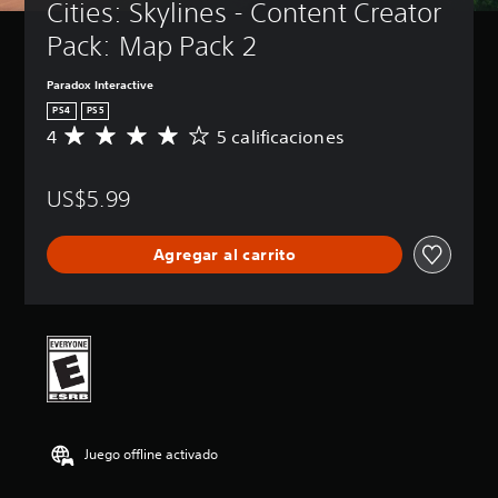
Cities: Skylines - Content Creator 
Pack: Map Pack 2
Paradox Interactive
PS4
PS5
4
5 calificaciones
C
a
l
US$5.99
i
f
i
Agregar al carrito
c
a
c
i
ó
n
p
r
o
m
Juego offline activado
e
d
i