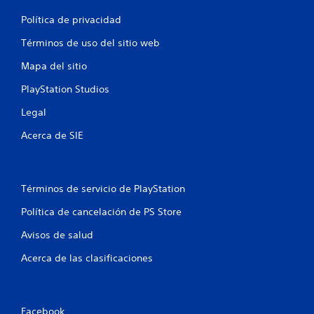
e
Política de privacidad
l
Términos de uso del sitio web
l
Mapa del sitio
a
PlayStation Studios
Legal
s
Acerca de SIE
e
n
Términos de servicio de PlayStation
u
Política de cancelación de PS Store
n
Avisos de salud
t
Acerca de las clasificaciones
o
t
Facebook