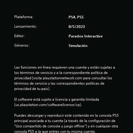
i
Plataforma:
PS4, PS5
o
Lanzamiento:
8/5/2023
:
Editor:
Paradox Interactive
4
Géneros:
Simulación
e
s
Las funciones en línea requieren una cuenta y están sujetas a 
t
los términos de servicio y a la correspondiente política de 
privacidad (visita playstationnetwork.com para consultar los 
términos de servicio y las correspondientes políticas de 
r
privacidad de tu país).
e
El software está sujeto a licencia y garantía limitada 
(us.playstation.com/softwarelicense/sp).
l
Puedes descargar y reproducir este contenido en la consola PS5 
l
principal asociada a tu cuenta (a través de la configuración de 
“Uso compartido de consola y juego offline”) y en cualquier otra 
a
consola PS5 a la que entres con tu misma cuenta.