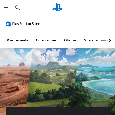
B
u
s
c
a
r
Más reciente
Colecciones
Ofertas
Suscripciones