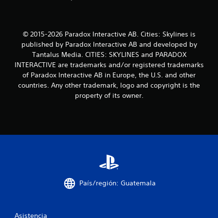
s
d
© 2015-2026 Paradox Interactive AB. Cities: Skylines is
published by Paradox Interactive AB and developed by
e
Tantalus Media. CITIES: SKYLINES and PARADOX
c
INTERACTIVE are trademarks and/or registered trademarks
of Paradox Interactive AB in Europe, the U.S. and other
i
countries. Any other trademark, logo and copyright is the
property of its owner.
n
c
o
e
s
País/región: Guatemala
t
r
Asistencia