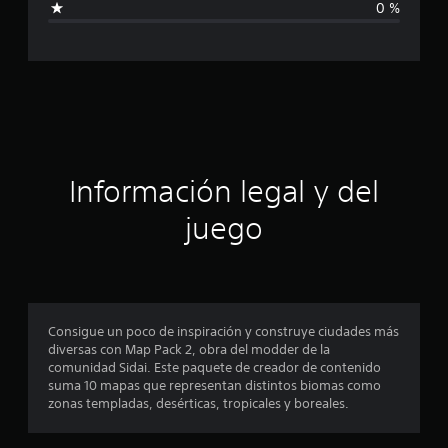
i
0 %
o
c
n
e
a
s
c
i
ó
Información legal y del
n
juego
p
r
o
Consigue un poco de inspiración y construye ciudades más
diversas con Map Pack 2, obra del modder de la
m
comunidad Sidai. Este paquete de creador de contenido
suma 10 mapas que representan distintos biomas como
e
zonas templadas, desérticas, tropicales y boreales.
d