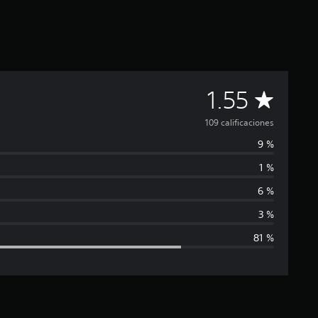
C
1.55
a
109 calificaciones
9 %
l
1 %
i
6 %
f
3 %
81 %
i
c
a