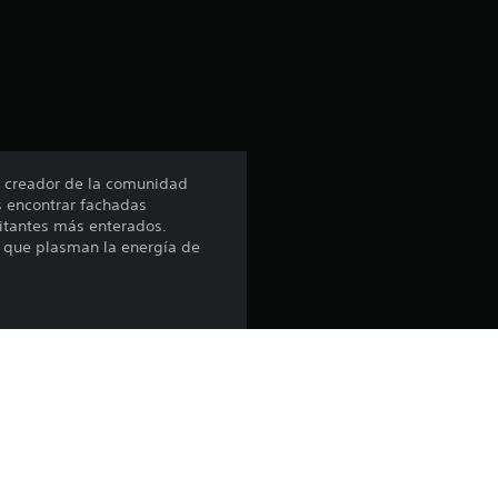
c
i
ó
n
l creador de la comunidad
s encontrar fachadas
p
sitantes más enterados.
s que plasman la energía de
r
o
m
e
ya", "Map Pack 4" y "Harumi
d
i