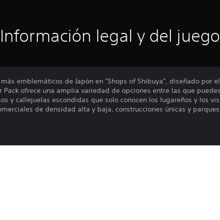
Información legal y del juego
s más emblemáticos de Japón en "Shops of Shibuya", diseñado por e
tor Pack ofrece una amplia variedad de opciones entre las que puede
sos y callejuelas escondidas que solo conocen los lugareños y los vi
omerciales de densidad alta y baja, construcciones únicas y parque
les de baja densidad
les de alta densidad
o parte de "Shops of Shibuya Bundle", que incluye "Shops of Shibu