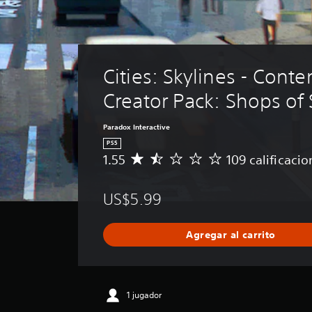
Cities: Skylines - Conte
Creator Pack: Shops of
Paradox Interactive
PS5
1.55
109 calificacio
C
a
l
US$5.99
i
f
i
Agregar al carrito
c
a
c
i
ó
1 jugador
n