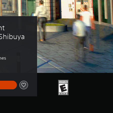
nt 
 Shibuya
nes