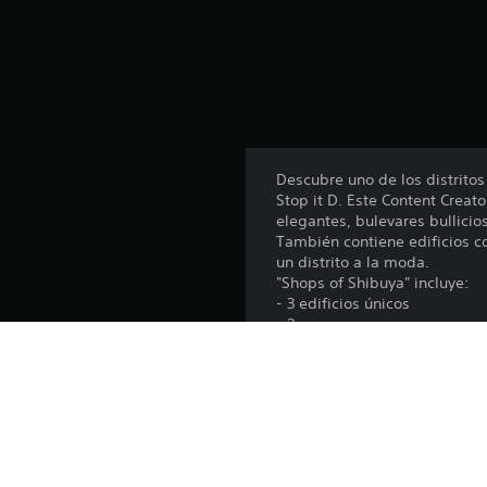
d
e
1
0
9
c
a
l
i
Descubre uno de los distrito
f
Stop it D. Este Content Crea
i
elegantes, bulevares bullicio
c
También contiene edificios c
a
un distrito a la moda.
c
"Shops of Shibuya" incluye:
i
- 3 edificios únicos
o
- 2 parques
n
- 27 construcciones comercia
e
- 27 construcciones comercia
s
Puedes comprar este pack com
Nights FM".