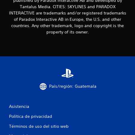
published by Paradox Interactive AB and developed by
Tantalus Media. CITIES: SKYLINES and PARADOX
c
INTERACTIVE are trademarks and/or registered trademarks
i
of Paradox Interactive AB in Europe, the U.S. and other
countries. Any other trademark, logo and copyright is the
n
property of its owner.
c
o
e
s
t
País/región: Guatemala
r
Asistencia
e
Política de privacidad
l
Términos de uso del sitio web
l