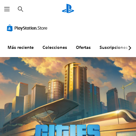
B
u
s
c
a
r
Más reciente
Colecciones
Ofertas
Suscripciones