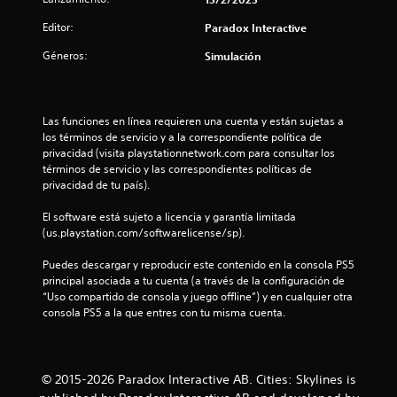
6
Editor:
Paradox Interactive
Géneros:
Simulación
e
s
Las funciones en línea requieren una cuenta y están sujetas a 
t
los términos de servicio y a la correspondiente política de 
privacidad (visita playstationnetwork.com para consultar los 
r
términos de servicio y las correspondientes políticas de 
privacidad de tu país).
e
El software está sujeto a licencia y garantía limitada 
l
(us.playstation.com/softwarelicense/sp).
l
Puedes descargar y reproducir este contenido en la consola PS5 
principal asociada a tu cuenta (a través de la configuración de 
a
“Uso compartido de consola y juego offline”) y en cualquier otra 
consola PS5 a la que entres con tu misma cuenta.
s
d
© 2015-2026 Paradox Interactive AB. Cities: Skylines is
e