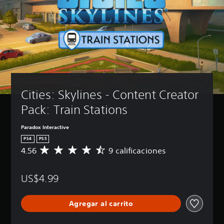
Cities: Skylines - Content Creator 
Pack: Train Stations
Paradox Interactive
PS4
PS5
4.56
9 calificaciones
C
a
l
US$4.99
i
f
i
Agregar al carrito
c
a
c