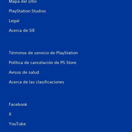
Mapa del sitio
a
PlayStation Studios
s
Legal
e
Acerca de SIE
n
u
Términos de servicio de PlayStation
n
Política de cancelación de PS Store
t
Avisos de salud
Acerca de las clasificaciones
o
t
a
Facebook
X
l
YouTube
d