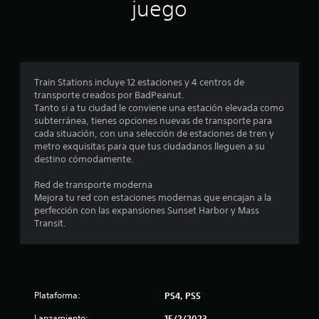
n
juego
p
r
o
Train Stations incluye 12 estaciones y 4 centros de
transporte creados por BadPeanut.
m
Tanto si a tu ciudad le conviene una estación elevada como
subterránea, tienes opciones nuevas de transporte para
e
cada situación, con una selección de estaciones de tren y
metro exquisitas para que tus ciudadanos lleguen a su
d
destino cómodamente.
i
Red de transporte moderna
Mejora tu red con estaciones modernas que encajan a la
o
perfección con las expansiones Sunset Harbor y Mass
Transit.
:
4
.
Plataforma:
PS4, PS5
5
Lanzamiento:
15/2/2023