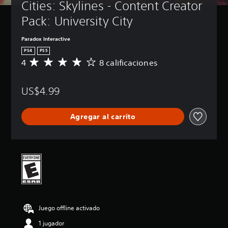
Cities: Skylines - Content Creator 
Pack: University City
Paradox Interactive
PS4
PS5
4
8 calificaciones
C
a
l
US$4.99
i
f
i
Agregar al carrito
c
a
c
i
ó
n
p
r
o
m
Juego offline activado
e
d
1 jugador
i