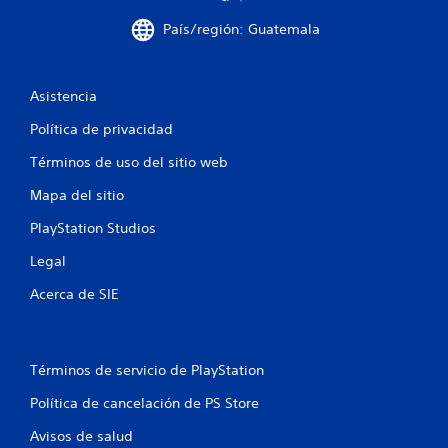
r
País/región: Guatemala
e
Asistencia
l
Política de privacidad
l
Términos de uso del sitio web
a
Mapa del sitio
s
PlayStation Studios
e
Legal
n
Acerca de SIE
u
n
Términos de servicio de PlayStation
t
Política de cancelación de PS Store
o
Avisos de salud