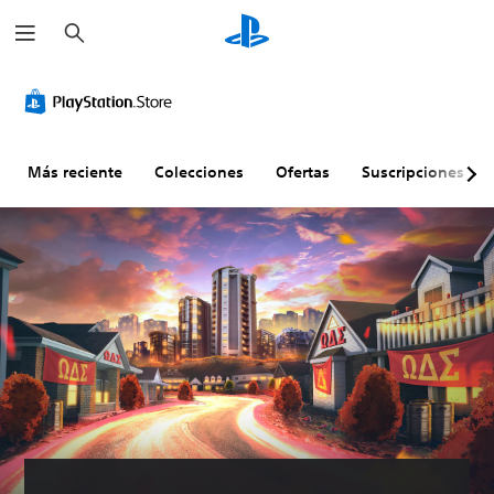
B
u
s
c
a
r
Más reciente
Colecciones
Ofertas
Suscripciones