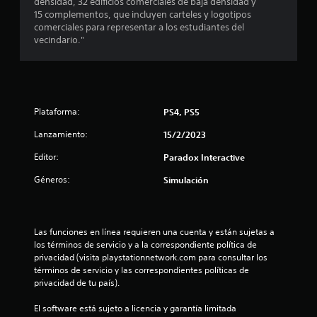
e
densidad, 32 edificios comerciales de baja densidad y
15 complementos, que incluyen carteles y logotipos
d
comerciales para representar a los estudiantes del
vecindario."
i
o
:
Plataforma:
PS4, PS5
4
Lanzamiento:
15/2/2023
e
Editor:
Paradox Interactive
Géneros:
s
Simulación
t
Las funciones en línea requieren una cuenta y están sujetas a 
r
los términos de servicio y a la correspondiente política de 
privacidad (visita playstationnetwork.com para consultar los 
e
términos de servicio y las correspondientes políticas de 
privacidad de tu país).
l
El software está sujeto a licencia y garantía limitada 
l