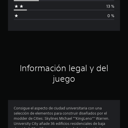
f
i
13 %
o
i
n
0 %
e
c
s
a
c
i
ó
Información legal y del
n
juego
p
r
o
Consigue el aspecto de ciudad universitaria con una
selección de elementos para construir diseñados por el
m
modder de Cities: Skylines Michael ""KingLeno"" Warren.
University City añade 36 edificios residenciales de baja