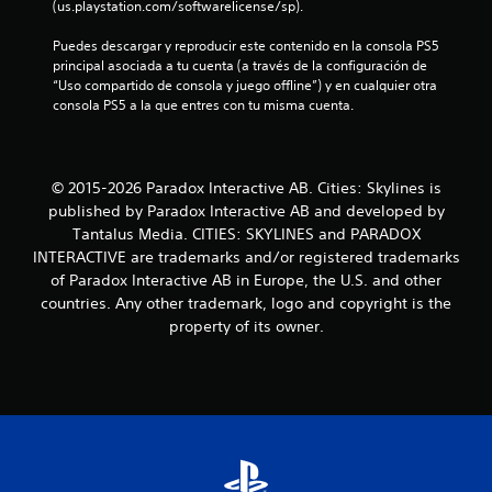
(us.playstation.com/softwarelicense/sp).
a
Puedes descargar y reproducir este contenido en la consola PS5 
principal asociada a tu cuenta (a través de la configuración de 
s
“Uso compartido de consola y juego offline”) y en cualquier otra 
consola PS5 a la que entres con tu misma cuenta.
d
e
© 2015-2026 Paradox Interactive AB. Cities: Skylines is
c
published by Paradox Interactive AB and developed by
Tantalus Media. CITIES: SKYLINES and PARADOX
i
INTERACTIVE are trademarks and/or registered trademarks
n
of Paradox Interactive AB in Europe, the U.S. and other
countries. Any other trademark, logo and copyright is the
c
property of its owner.
o
e
s
t