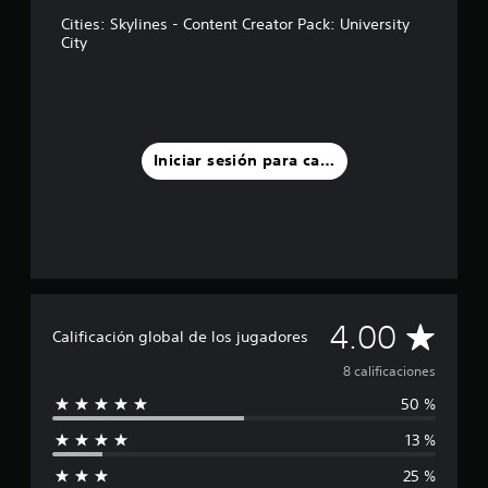
l
l
Cities: Skylines - Content Creator Pack: University
a
City
s
e
n
u
n
t
Iniciar sesión para calificar
o
t
a
l
d
e
8
c
C
4.00
a
Calificación global de los jugadores
l
a
8 calificaciones
i
f
50 %
l
i
c
13 %
i
a
c
25 %