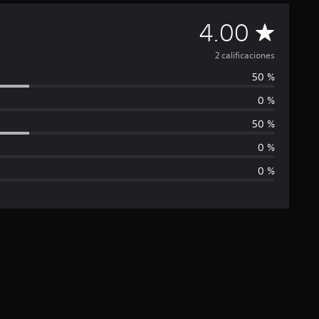
C
4.00
a
2 calificaciones
50 %
l
0 %
i
50 %
f
0 %
0 %
i
c
a
c
i