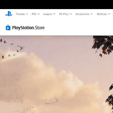
Tienda
PS5
Juegos
PS Plus
Accesorios
Noticias