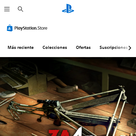
B
u
s
c
a
r
Más reciente
Colecciones
Ofertas
Suscripciones