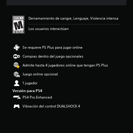
c
i
ó
Derramamiento de sangre, Lenguaje, Violencia intensa
n
p
Los usuarios interactúan
r
o
m
e
Se requiere PS Plus para jugar online
d
Compras dentro del juego opcionales
i
o
Admite hasta 4 jugadores online que tengan PS Plus
:
4
Juego online opcional
.
1 jugador
6
2
Versión para PS4
e
PS4 Pro Enhanced
s
t
Vibración del control DUALSHOCK 4
r
e
l
l
a