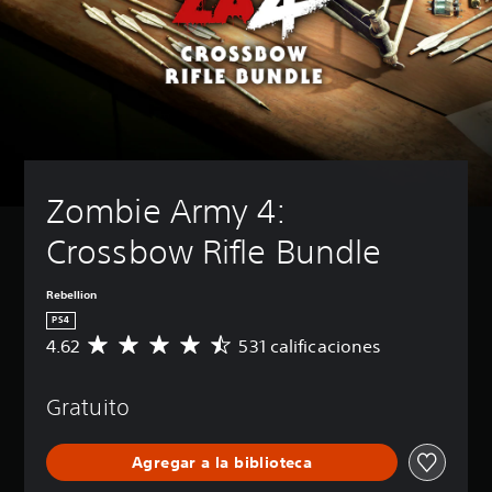
Zombie Army 4: 
Crossbow Rifle Bundle
Rebellion
PS4
4.62
531 calificaciones
C
a
l
Gratuito
i
f
i
Agregar a la biblioteca
c
a