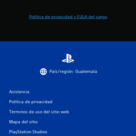
l
a
Política de privacidad y EULA del juego
s
d
e
c
i
País/región: Guatemala
n
c
Asistencia
Política de privacidad
o
Términos de uso del sitio web
e
Mapa del sitio
s
PlayStation Studios