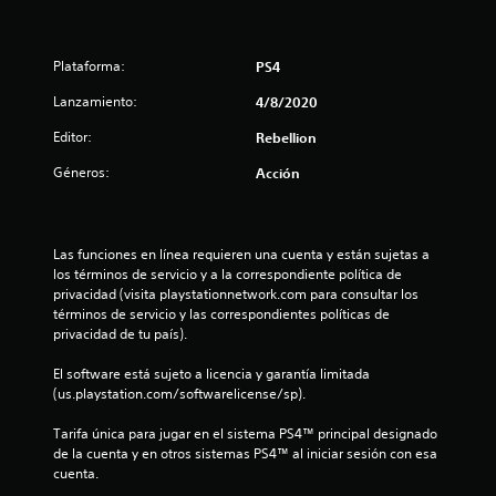
o
:
Plataforma:
PS4
4
Lanzamiento:
4/8/2020
.
Editor:
Rebellion
Géneros:
6
Acción
2
Las funciones en línea requieren una cuenta y están sujetas a 
e
los términos de servicio y a la correspondiente política de 
privacidad (visita playstationnetwork.com para consultar los 
s
términos de servicio y las correspondientes políticas de 
privacidad de tu país).
t
El software está sujeto a licencia y garantía limitada 
r
(us.playstation.com/softwarelicense/sp).
e
Tarifa única para jugar en el sistema PS4™ principal designado 
de la cuenta y en otros sistemas PS4™ al iniciar sesión con esa 
l
cuenta.