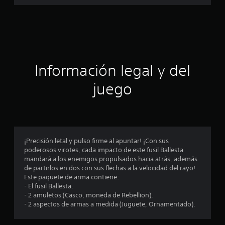
a
c
i
ó
Información legal y del
n
juego
p
r
o
¡Precisión letal y pulso firme al apuntar! ¡Con sus
poderosos virotes, cada impacto de este fusil Ballesta
m
mandará a los enemigos propulsados hacia atrás, además
de partirlos en dos con sus flechas a la velocidad del rayo!
e
Este paquete de arma contiene:
- El fusil Ballesta.
d
- 2 amuletos (Casco, moneda de Rebellion).
- 2 aspectos de armas a medida (Juguete, Ornamentado).
i