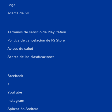
t
Legal
r
Acerca de SIE
e
l
Términos de servicio de PlayStation
l
Política de cancelación de PS Store
a
Avisos de salud
s
Acerca de las clasificaciones
e
n
Facebook
u
X
YouTube
n
Instagram
t
Aplicación Android