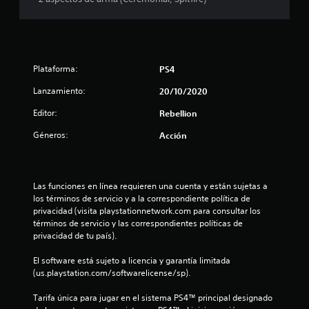
o
:
4
Plataforma:
PS4
.
Lanzamiento:
20/10/2020
6
Editor:
Rebellion
3
Géneros:
Acción
e
s
Las funciones en línea requieren una cuenta y están sujetas a 
los términos de servicio y a la correspondiente política de 
t
privacidad (visita playstationnetwork.com para consultar los 
términos de servicio y las correspondientes políticas de 
r
privacidad de tu país).
e
El software está sujeto a licencia y garantía limitada 
(us.playstation.com/softwarelicense/sp).
l
Tarifa única para jugar en el sistema PS4™ principal designado 
l