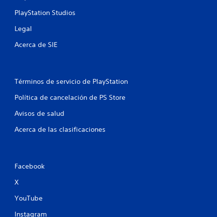
r
PlayStation Studios
Legal
e
Acerca de SIE
l
l
Términos de servicio de PlayStation
a
Política de cancelación de PS Store
s
Avisos de salud
e
Acerca de las clasificaciones
n
u
Facebook
n
X
t
YouTube
o
Instagram