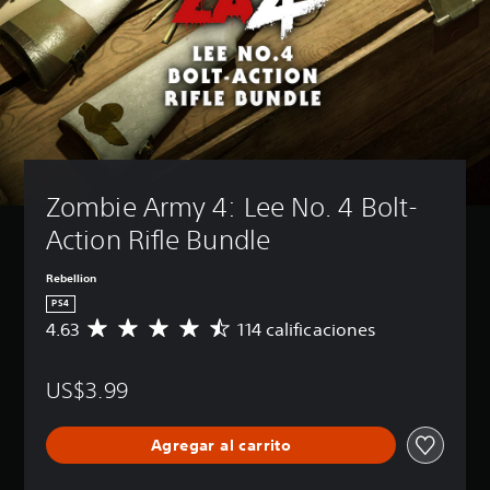
Zombie Army 4: Lee No. 4 Bolt-
Action Rifle Bundle
Rebellion
PS4
4.63
114 calificaciones
C
a
l
US$3.99
i
f
i
Agregar al carrito
c
a
c