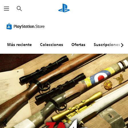
B
u
s
c
a
r
Más reciente
Colecciones
Ofertas
Suscripciones