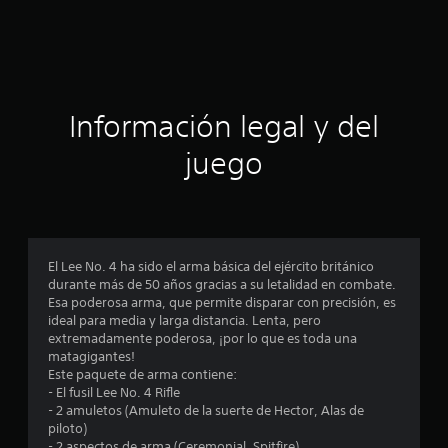
a
c
i
ó
Información legal y del
n
juego
p
r
o
El Lee No. 4 ha sido el arma básica del ejército británico
durante más de 50 años gracias a su letalidad en combate.
m
Esa poderosa arma, que permite disparar con precisión, es
ideal para media y larga distancia. Lenta, pero
e
extremadamente poderosa, ¡por lo que es toda una
matagigantes!
d
Este paquete de arma contiene:
- El fusil Lee No. 4 Rifle
i
- 2 amuletos (Amuleto de la suerte de Hector, Alas de
piloto)
- 2 aspectos de arma (Ceremonial, Spitfire)