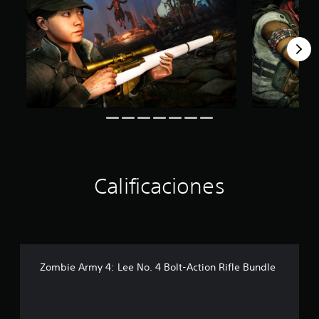
d
e
c
i
n
c
o
e
s
t
r
e
l
l
Calificaciones
a
s
e
n
u
n
Zombie Army 4: Lee No. 4 Bolt-Action Rifle Bundle
t
o
t
a