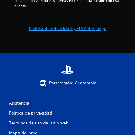
de la cuenta y en otros sistemas PS4™ al iniciar sesión con esa 
cuenta.
a
s
Política de privacidad y EULA del juego
d
e
c
i
n
País/región: Guatemala
c
o
Asistencia
e
Política de privacidad
s
Términos de uso del sitio web
t
Mapa del sitio