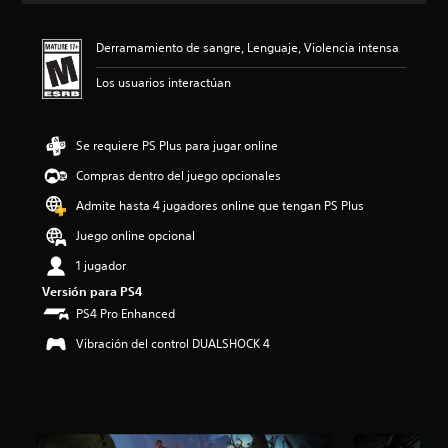
i
ó
Derramamiento de sangre, Lenguaje, Violencia intensa
n
p
Los usuarios interactúan
r
o
m
e
Se requiere PS Plus para jugar online
d
Compras dentro del juego opcionales
i
o
Admite hasta 4 jugadores online que tengan PS Plus
:
4
Juego online opcional
.
1 jugador
6
3
Versión para PS4
e
PS4 Pro Enhanced
s
t
Vibración del control DUALSHOCK 4
r
e
l
l
a
s