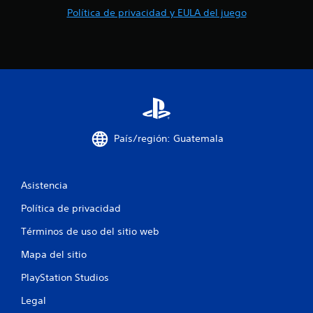
Política de privacidad y EULA del juego
i
n
c
o
e
País/región: Guatemala
s
t
Asistencia
r
Política de privacidad
e
Términos de uso del sitio web
l
Mapa del sitio
PlayStation Studios
l
Legal
a