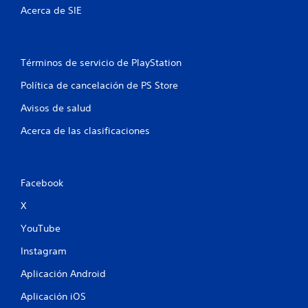
Acerca de SIE
s
e
Términos de servicio de PlayStation
n
Política de cancelación de PS Store
u
Avisos de salud
n
Acerca de las clasificaciones
t
o
Facebook
t
X
a
YouTube
l
Instagram
d
Aplicación Android
e
Aplicación iOS