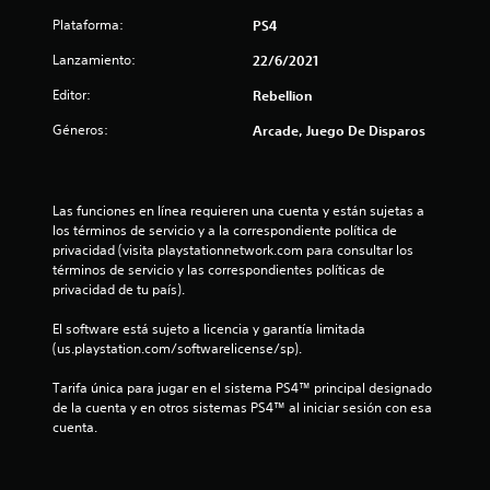
4
Plataforma:
PS4
e
Lanzamiento:
22/6/2021
s
Editor:
Rebellion
t
Géneros:
Arcade, Juego De Disparos
r
e
Las funciones en línea requieren una cuenta y están sujetas a 
los términos de servicio y a la correspondiente política de 
l
privacidad (visita playstationnetwork.com para consultar los 
términos de servicio y las correspondientes políticas de 
l
privacidad de tu país).
a
El software está sujeto a licencia y garantía limitada 
(us.playstation.com/softwarelicense/sp).
s
Tarifa única para jugar en el sistema PS4™ principal designado 
d
de la cuenta y en otros sistemas PS4™ al iniciar sesión con esa 
cuenta.
e
c