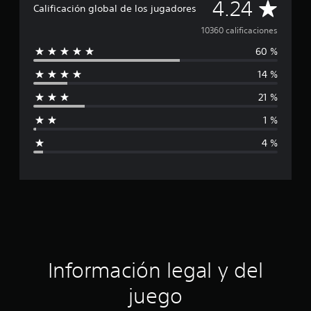
C
l
4.24
Calificación global de los jugadores
i
a
f
10360 calificaciones
i
60 %
l
c
a
14 %
c
i
i
21 %
o
f
n
1 %
e
i
s
4 %
c
a
c
i
ó
Información legal y del
n
juego