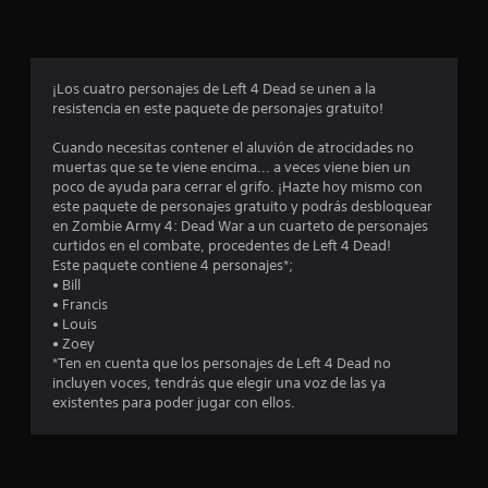
p
r
o
¡Los cuatro personajes de Left 4 Dead se unen a la
resistencia en este paquete de personajes gratuito!
m
Cuando necesitas contener el aluvión de atrocidades no
e
muertas que se te viene encima... a veces viene bien un
poco de ayuda para cerrar el grifo. ¡Hazte hoy mismo con
d
este paquete de personajes gratuito y podrás desbloquear
en Zombie Army 4: Dead War a un cuarteto de personajes
i
curtidos en el combate, procedentes de Left 4 Dead!
Este paquete contiene 4 personajes*;
o
• Bill
• Francis
:
• Louis
• Zoey
4
*Ten en cuenta que los personajes de Left 4 Dead no
incluyen voces, tendrás que elegir una voz de las ya
.
existentes para poder jugar con ellos.
2