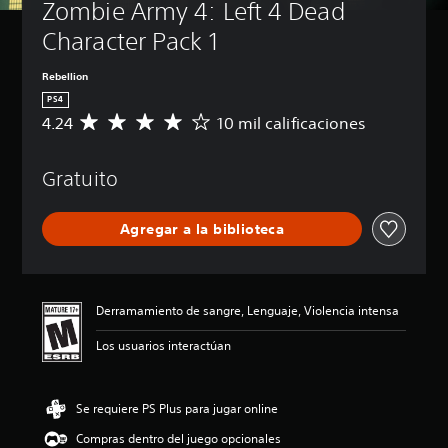
Zombie Army 4: Left 4 Dead 
Character Pack 1
Rebellion
PS4
4.24
10 mil calificaciones
C
a
l
Gratuito
i
f
i
Agregar a la biblioteca
c
a
c
i
ó
Derramamiento de sangre, Lenguaje, Violencia intensa
n
p
Los usuarios interactúan
r
o
m
Se requiere PS Plus para jugar online
e
d
Compras dentro del juego opcionales
i