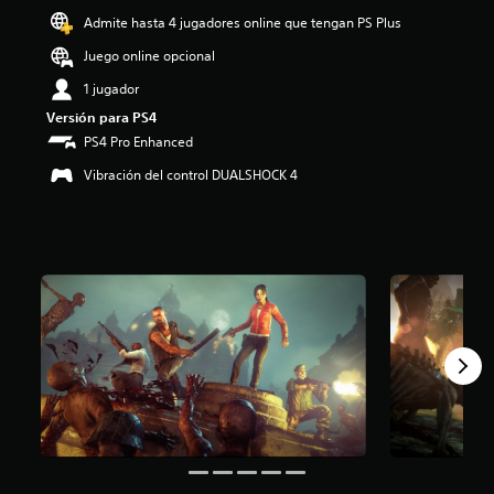
o
Admite hasta 4 jugadores online que tengan PS Plus
:
Juego online opcional
4
.
1 jugador
2
Versión para PS4
4
e
PS4 Pro Enhanced
s
Vibración del control DUALSHOCK 4
t
r
e
l
l
a
s
d
e
c
i
n
c
o
e
s