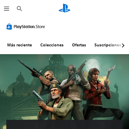
B
u
s
c
a
r
Más reciente
Colecciones
Ofertas
Suscripciones