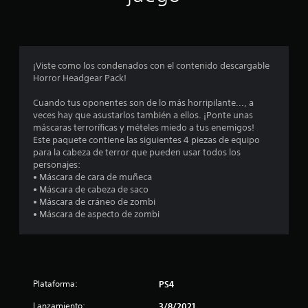
p
r
o
¡Viste como los condenados con el contenido descargable
Horror Headgear Pack!
m
Cuando tus oponentes son de lo más horripilante..., a
e
veces hay que asustarlos también a ellos. ¡Ponte unas
máscaras terroríficas y mételes miedo a tus enemigos!
d
Este paquete contiene las siguientes 4 piezas de equipo
para la cabeza de terror que pueden usar todos los
i
personajes:
• Máscara de cara de muñeca
o
• Máscara de cabeza de saco
• Máscara de cráneo de zombi
:
• Máscara de aspecto de zombi
4
.
Plataforma:
PS4
6
Lanzamiento:
3/8/2021