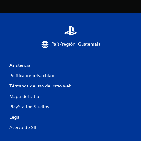
c
i
n
c
País/región: Guatemala
o
e
Asistencia
s
Política de privacidad
t
Términos de uso del sitio web
r
Mapa del sitio
e
PlayStation Studios
Legal
l
Acerca de SIE
l