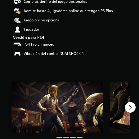
Compras dentro del juego opcionales
i
o
Admite hasta 4 jugadores online que tengan PS Plus
:
Juego online opcional
4
.
1 jugador
6
Versión para PS4
3
e
PS4 Pro Enhanced
s
Vibración del control DUALSHOCK 4
t
r
e
l
l
a
s
d
e
c
i
n
c
o
e
s