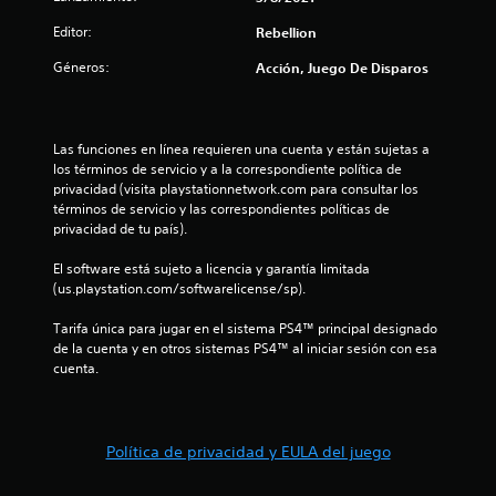
3
Editor:
Rebellion
e
Géneros:
Acción, Juego De Disparos
s
t
Las funciones en línea requieren una cuenta y están sujetas a 
los términos de servicio y a la correspondiente política de 
r
privacidad (visita playstationnetwork.com para consultar los 
términos de servicio y las correspondientes políticas de 
e
privacidad de tu país).
l
El software está sujeto a licencia y garantía limitada 
(us.playstation.com/softwarelicense/sp).
l
Tarifa única para jugar en el sistema PS4™ principal designado 
a
de la cuenta y en otros sistemas PS4™ al iniciar sesión con esa 
cuenta.
s
d
Política de privacidad y EULA del juego
e