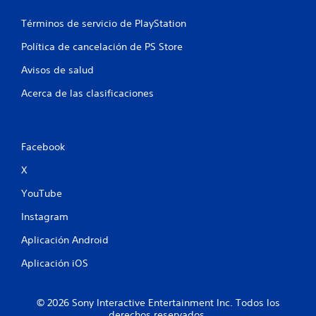
a
Términos de servicio de PlayStation
s
Política de cancelación de PS Store
e
Avisos de salud
n
Acerca de las clasificaciones
u
n
Facebook
t
X
o
YouTube
t
Instagram
a
Aplicación Android
l
Aplicación iOS
d
© 2026 Sony Interactive Entertainment Inc. Todos los
derechos reservados.