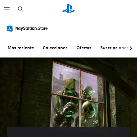
B
u
s
c
a
r
Más reciente
Colecciones
Ofertas
Suscripciones