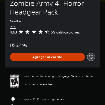
Zombie Army 4: Horror 
Headgear Pack
Rebellion
PS4
4.63
59 calificaciones
C
a
l
US$2.99
i
f
i
Agregar al carrito
c
a
c
i
ó
Derramamiento de sangre, Lenguaje, Violencia intensa
n
p
Los usuarios interactúan
r
o
m
Se requiere PS Plus para jugar online
e
d