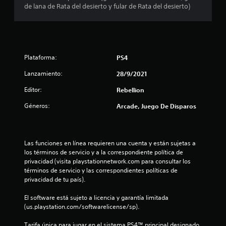
o
de lana de Rata del desierto y fular de Rata del desierto)
:
4
Plataforma:
PS4
.
Lanzamiento:
28/9/2021
8
Editor:
Rebellion
2
Géneros:
Arcade, Juego De Disparos
e
s
Las funciones en línea requieren una cuenta y están sujetas a 
los términos de servicio y a la correspondiente política de 
t
privacidad (visita playstationnetwork.com para consultar los 
términos de servicio y las correspondientes políticas de 
r
privacidad de tu país).
e
El software está sujeto a licencia y garantía limitada 
(us.playstation.com/softwarelicense/sp).
l
Tarifa única para jugar en el sistema PS4™ principal designado 