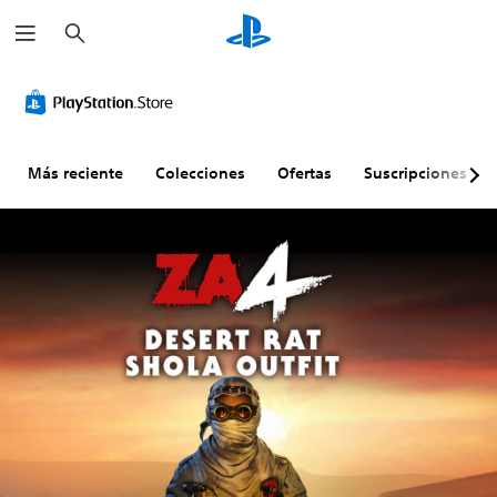
B
u
s
c
a
r
Más reciente
Colecciones
Ofertas
Suscripciones