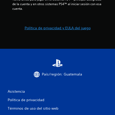
l
de la cuenta y en otros sistemas PS4™ al iniciar sesión con esa 
cuenta.
a
s
Política de privacidad y EULA del juego
d
e
c
i
n
País/región: Guatemala
c
o
Asistencia
e
Política de privacidad
s
Términos de uso del sitio web