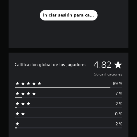
l
d
Iniciar sesión para calificar
e
5
6
c
a
l
i
f
i
C
4.82
Calificación global de los jugadores
c
a
a
56 calificaciones
c
i
89 %
l
o
n
7 %
i
e
2 %
s
f
0 %
i
2 %
c