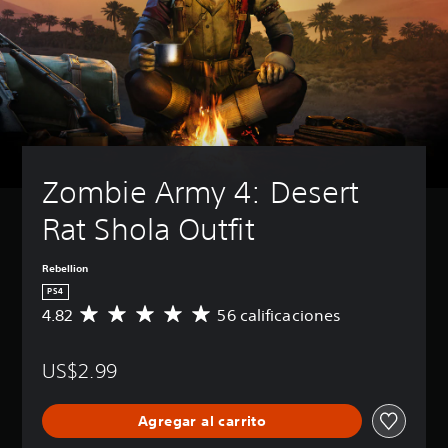
Zombie Army 4: Desert 
Rat Shola Outfit
Rebellion
PS4
4.82
56 calificaciones
C
a
l
US$2.99
i
f
i
Agregar al carrito
c
a